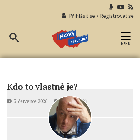
Přihlásit se
Registrovat se
/
MENU
Nová
republika
Kdo to vlastně je?
u
Datum
3. července 2026
8 komentářů
textu
příspěvku
s
názvem
Kdo
to