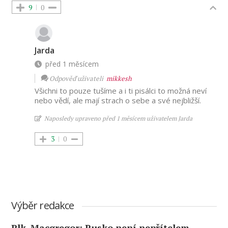
9
0
Jarda
před 1 měsícem
Odpověď uživateli
mikkesh
Všichni to pouze tušíme a i ti pisálci to možná neví
nebo vědí, ale mají strach o sebe a své nejbližší.
Naposledy upraveno před 1 měsícem uživatelem Jarda
3
0
Výběr redakce
Plk. Macgregor: Rusko není nepřítelem