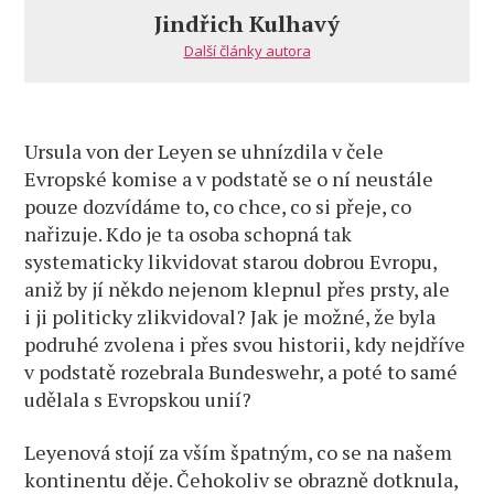
vlastně
Jindřich Kulhavý
je?
Další články autora
Ursula von der Leyen se uhnízdila v čele
Evropské komise a v podstatě se o ní neustále
pouze dozvídáme to, co chce, co si přeje, co
nařizuje. Kdo je ta osoba schopná tak
systematicky likvidovat starou dobrou Evropu,
aniž by jí někdo nejenom klepnul přes prsty, ale
i ji politicky zlikvidoval? Jak je možné, že byla
podruhé zvolena i přes svou historii, kdy nejdříve
v podstatě rozebrala Bundeswehr, a poté to samé
udělala s Evropskou unií?
Leyenová stojí za vším špatným, co se na našem
kontinentu děje. Čehokoliv se obrazně dotknula,