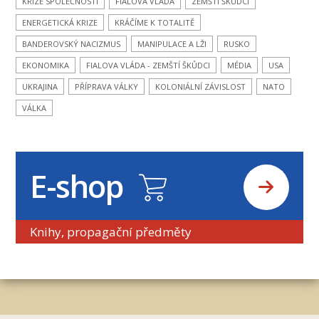
KRIZE SPOLEČNOSTI
FIALOVA VLÁDA
ZEMŠTÍ ŠKŮDCI
ENERGETICKÁ KRIZE
KRÁČÍME K TOTALITĚ
BANDEROVSKÝ NACIZMUS
MANIPULACE A LŽI
RUSKO
EKONOMIKA
FIALOVA VLÁDA - ZEMŠTÍ ŠKŮDCI
MÉDIA
USA
UKRAJINA
PŘÍPRAVA VÁLKY
KOLONIÁLNÍ ZÁVISLOST
NATO
VÁLKA
E-shop
Knihy, propagační předměty