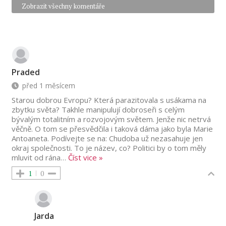
Zobrazit všechny komentáře
Praded
před 1 měsícem
Starou dobrou Evropu? Která parazitovala s usákama na
zbytku světa? Takhle manipulují dobroseři s celým
bývalým totalitním a rozvojovým světem. Jenže nic netrvá
věčně. O tom se přesvědčila i taková dáma jako byla Marie
Antoaneta. Podívejte se na: Chudoba už nezasahuje jen
okraj společnosti. To je název, co? Politici by o tom měly
mluvit od rána
…
Číst vice »
1
0
Jarda