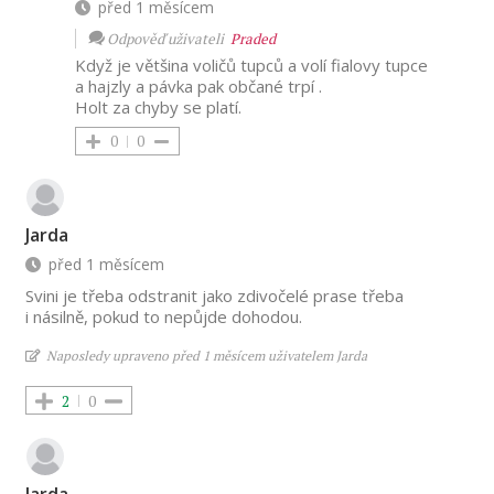
před 1 měsícem
Odpověď uživateli
Praded
Když je většina voličů tupců a volí fialovy tupce
a hajzly a pávka pak občané trpí .
Holt za chyby se platí.
0
0
Jarda
před 1 měsícem
Svini je třeba odstranit jako zdivočelé prase třeba
i násilně, pokud to nepůjde dohodou.
Naposledy upraveno před 1 měsícem uživatelem Jarda
2
0