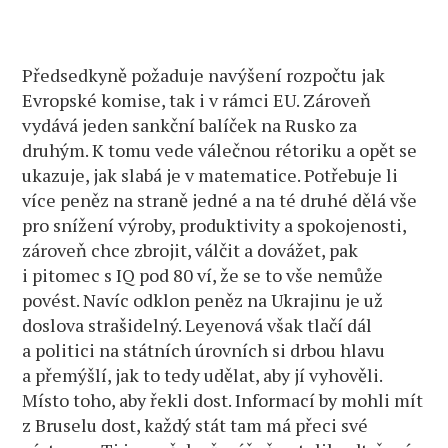
Předsedkyně požaduje navýšení rozpočtu jak
Evropské komise, tak i v rámci EU. Zároveň
vydává jeden sankční balíček na Rusko za
druhým. K tomu vede válečnou rétoriku a opět se
ukazuje, jak slabá je v matematice. Potřebuje li
více peněz na straně jedné a na té druhé dělá vše
pro snížení výroby, produktivity a spokojenosti,
zároveň chce zbrojit, válčit a dovážet, pak
i pitomec s IQ pod 80 ví, že se to vše nemůže
povést. Navíc odklon peněz na Ukrajinu je už
doslova strašidelný. Leyenová však tlačí dál
a politici na státních úrovních si drbou hlavu
a přemýšlí, jak to tedy udělat, aby jí vyhověli.
Místo toho, aby řekli dost. Informací by mohli mít
z Bruselu dost, každý stát tam má přeci své