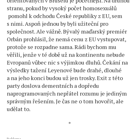
orientovaných v Bruselu je početnější. Na druhou
stranu, pokud by vysoký počet homosexuálů
pomohl k odchodu České republiky z EU, sem
s nimi. Aspoň jednou by byli užiteční pro
společnost. Ale vážně. Bývalý maďarský premiér
Orbán prohlásil, že nemá cenu z EU vystupovat,
protože se rozpadne sama. Rádi bychom mu
věřili, jenže v té době už na kontinentu nebude
Evropanů vůbec nic s výjimkou dluhů. Čekání na
výsledky tažení Leyenové bude drahé, dlouhé
a na jeho konci budou už jen trosky. Exit z této
party doslova dementních a dopředu
naprogramovaných nepřátel rozumu je jediným
správným řešením. Je čas ne o tom hovořit, ale
udělat to.
*
Reklama