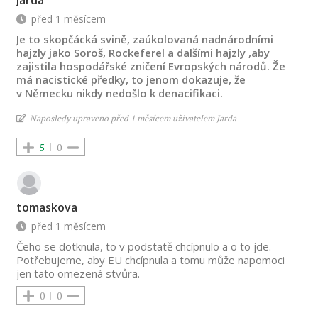
Jarda
před 1 měsícem
Je to skopčácká svině, zaúkolovaná nadnárodními
hajzly jako Soroš, Rockeferel a dalšími hajzly ,aby
zajistila hospodářské zničení Evropských národů. Že
má nacistické předky, to jenom dokazuje, že
v Německu nikdy nedošlo k denacifikaci.
Naposledy upraveno před 1 měsícem uživatelem Jarda
5
0
tomaskova
před 1 měsícem
Čeho se dotknula, to v podstatě chcípnulo a o to jde.
Potřebujeme, aby EU chcípnula a tomu může napomoci
jen tato omezená stvůra.
0
0