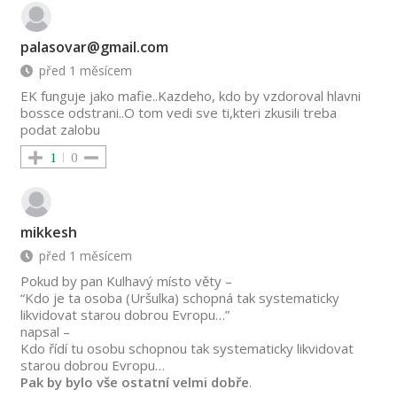
palasovar@gmail.com
před 1 měsícem
EK funguje jako mafie..Kazdeho, kdo by vzdoroval hlavni
bossce odstrani..O tom vedi sve ti,kteri zkusili treba
podat zalobu
1
0
mikkesh
před 1 měsícem
Pokud by pan Kulhavý místo věty –
“Kdo je ta osoba (Uršulka) schopná tak systematicky
likvidovat starou dobrou Evropu…”
napsal –
Kdo řídí tu osobu schopnou tak systematicky likvidovat
starou dobrou Evropu…
Pak by bylo vše ostatní velmi dobře
.