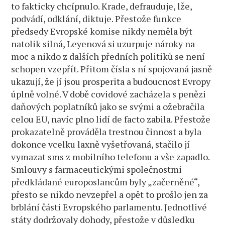
to fakticky chcípnulo. Krade, defrauduje, lže,
podvádí, odklání, diktuje. Přestože funkce
předsedy Evropské komise nikdy neměla být
natolik silná, Leyenová si uzurpuje nároky na
moc a nikdo z dalších předních politiků se není
schopen vzepřít. Přitom čísla s ní spojovaná jasně
ukazují, že jí jsou prosperita a budoucnost Evropy
úplně volné. V době covidové zacházela s penězi
daňových poplatníků jako se svými a ožebračila
celou EU, navíc plno lidí de facto zabila. Přestože
prokazatelně prováděla trestnou činnost a byla
dokonce vcelku laxně vyšetřovaná, stačilo jí
vymazat sms z mobilního telefonu a vše zapadlo.
Smlouvy s farmaceutickými společnostmi
předkládané europoslancům byly „začerněné“,
přesto se nikdo nevzepřel a opět to prošlo jen za
brblání části Evropského parlamentu. Jednotlivé
státy dodržovaly dohody, přestože v důsledku