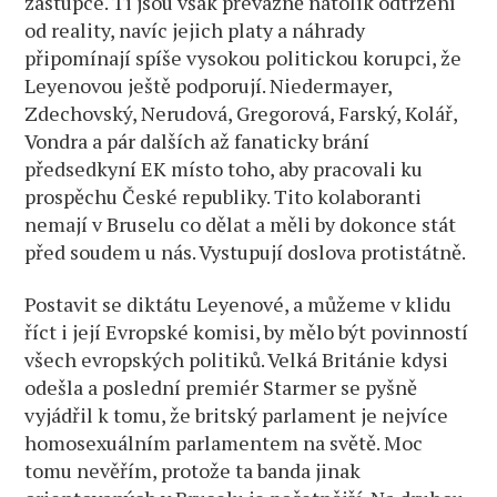
zástupce. Ti jsou však převážně natolik odtržení
od reality, navíc jejich platy a náhrady
připomínají spíše vysokou politickou korupci, že
Leyenovou ještě podporují. Niedermayer,
Zdechovský, Nerudová, Gregorová, Farský, Kolář,
Vondra a pár dalších až fanaticky brání
předsedkyní EK místo toho, aby pracovali ku
prospěchu České republiky. Tito kolaboranti
nemají v Bruselu co dělat a měli by dokonce stát
před soudem u nás. Vystupují doslova protistátně.
Postavit se diktátu Leyenové, a můžeme v klidu
říct i její Evropské komisi, by mělo být povinností
všech evropských politiků. Velká Británie kdysi
odešla a poslední premiér Starmer se pyšně
vyjádřil k tomu, že britský parlament je nejvíce
homosexuálním parlamentem na světě. Moc
tomu nevěřím, protože ta banda jinak