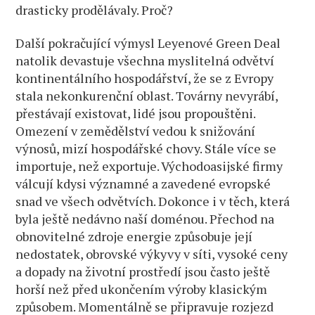
drasticky prodělávaly. Proč?
Další pokračující výmysl Leyenové Green Deal
natolik devastuje všechna myslitelná odvětví
kontinentálního hospodářství, že se z Evropy
stala nekonkurenční oblast. Továrny nevyrábí,
přestávají existovat, lidé jsou propouštěni.
Omezení v zemědělství vedou k snižování
výnosů, mizí hospodářské chovy. Stále více se
importuje, než exportuje. Východoasijské firmy
válcují kdysi významné a zavedené evropské
snad ve všech odvětvích. Dokonce i v těch, která
byla ještě nedávno naší doménou. Přechod na
obnovitelné zdroje energie způsobuje její
nedostatek, obrovské výkyvy v síti, vysoké ceny
a dopady na životní prostředí jsou často ještě
horší než před ukončením výroby klasickým
způsobem. Momentálně se připravuje rozjezd