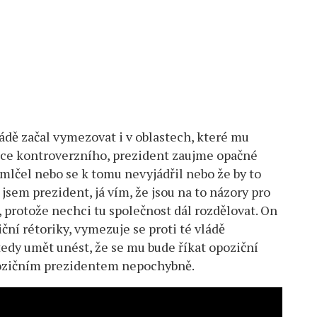
ládě začal vymezovat i v oblastech, které mu
ehce kontroverzního, prezident zaujme opačné
ymlčel nebo se k tomu nevyjádřil nebo že by to
á jsem prezident, já vím, že jsou na to názory pro
, protože nechci tu společnost dál rozdělovat. On
ční rétoriky, vymezuje se proti té vládě
tedy umět unést, že se mu bude říkat opoziční
opozičním prezidentem nepochybně.