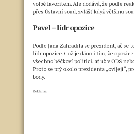
volbě favoritem. Ale dodává, že podle re
přes Ústavní soud, zvlášť když většinu so
Pavel – lídr opozice
Podle Jana Zahradila se prezident, ač se 
lídr opozice. Což je dáno i tím, že opozi
všechno béčkoví politici, ať už v ODS neb
Proto se prý okolo prezidenta „ovíjejí“, p
body.
Reklama