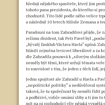
hledají nějakého spasitele, který jim pro
tohoto pana prezidenta, do kterého si pro
zhodnotil. Tito lidé podle něho velice tr
a následně 10 letech Miloše Zemana a teď
Paradoxní na tom Zahradilovi přijde, že 
režimu disident, tak Petr Pavel byl „pos
„bývalý fanklub Václava Havla“ upíná. Zahr
hlásili zejména levicoví liberálové a za 
dle Zahradila posouvá k „silovým složkám
neměly být těmi, které určují témata veře
to souvislost s tím, že jeden z těch lidí, 
Jednu spojitost ale Zahradil u Havla a Pav
„nepolitické politiky“ a nedůvěřoval syst
taková, že tu společnost by neměli řídit p
a podbíziví, voliče omámí sliby a ti jim to
mít na ni rozhodující vliv nějaká vyspělá 