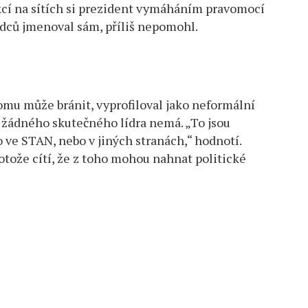
akcí na sítích si prezident vymáháním pravomocí
udců jmenoval sám, příliš nepomohl.
tomu může bránit, vyprofiloval jako neformální
ce žádného skutečného lídra nemá. „To jsou
o ve STAN, nebo v jiných stranách,“ hodnotí.
rotože cítí, že z toho mohou nahnat politické