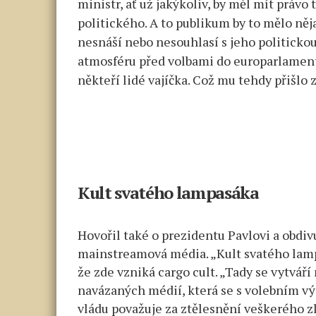
ministr, ať už jakýkoliv, by měl mít právo 
politického. A to publikum by to mělo ně
nesnáší nebo nesouhlasí s jeho politickou
atmosféru před volbami do europarlamentu
někteří lidé vajíčka. Což mu tehdy přišlo z
Kult svatého lampasáka
Hovořil také o prezidentu Pavlovi a obdiv
mainstreamová média. „Kult svatého lamp
že zde vzniká cargo cult. „Tady se vytváří
navázaných médií, která se s volebním vý
vládu považuje za ztělesnění veškerého zla