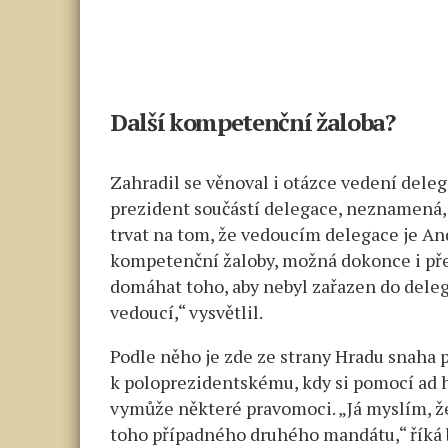
Další kompetenční žaloba?
Zahradil se věnoval i otázce vedení dele
prezident součástí delegace, neznamená, ž
trvat na tom, že vedoucím delegace je An
kompetenční žaloby, možná dokonce i pře
domáhat toho, aby nebyl zařazen do delega
vedoucí,“ vysvětlil.
Podle něho je zde ze strany Hradu snaha
k poloprezidentskému, kdy si pomocí ad 
vymůže některé pravomoci. „Já myslím, že 
toho případného druhého mandátu,“ říká b