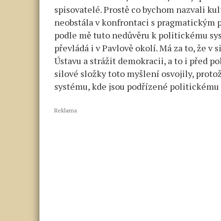
spisovatelé. Prostě co bychom nazvali kult
neobstála v konfrontaci s pragmatickým 
podle mě tuto nedůvěru k politickému syst
převládá i v Pavlově okolí. Má za to, že v 
Ústavu a strážit demokracii, a to i před po
silové složky toto myšlení osvojily, prot
systému, kde jsou podřízené politickému
Reklama