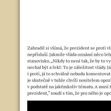
Zahradil si všímá, že prezident se proti v
nepřísluší. Jakmile vláda oznámí něco l
stanovisko. „Nikdy to není tak, že by to v
nechal být a řekl: To je záležitost vlády. J
i proti, já to schválně nebudu komentovat
je skutečně v tuhle chvíli nositelem opozi
v podstatě na jakémkoliv tématu. A musí 
prezident,“ soudí s tím, že pro něho je 