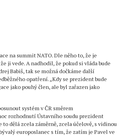
gace na summit NATO. Dle něho to, že je
e ji vede. A nadhodil, že pokud si vláda bude
drej Babiš, tak se možná dočkáme další
dběžného opatření. „Kdy se prezident bude
ce jako pouhý člen, ale byl zařazen jako
 posunout systém v ČR směrem
hoc rozhodnutí Ústavního soudu prezident
to dělá zcela záměrně, zcela účelově, s vidinou
ývalý europoslanec s tím, že zatím je Pavel ve