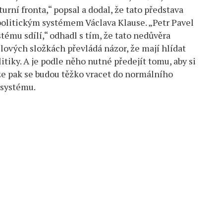
urní fronta,“ popsal a dodal, že tato představa
politickým systémem Václava Klause. „Petr Pavel
ému sdílí,“ odhadl s tím, že tato nedůvěra
silových složkách převládá názor, že mají hlídat
litiky. A je podle něho nutné předejít tomu, aby si
ože pak se budou těžko vracet do normálního
 systému.