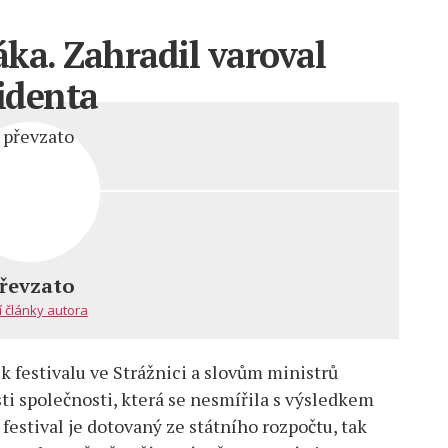
ka. Zahradil varoval
identa
řevzato
ka.
í články autora
k festivalu ve Strážnici a slovům ministrů
mi
ti společnosti, která se nesmířila s výsledkem
nta
festival je dotovaný ze státního rozpočtu, tak