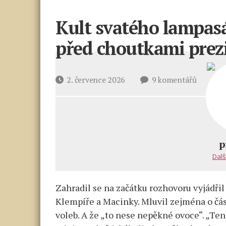
Kult svatého lampasá
před choutkami prez
u
Datum
2. července 2026
9 komentářů
textu
příspěvku
s
názvem
Kult
svatého
p
lampasá
Dalš
Zahradil
varoval
Zahradil se na začátku rozhovoru vyjádřil 
před
choutka
Klempíře a Macinky. Mluvil zejména o čás
prezide
voleb. A že „to nese nepěkné ovoce“. „Ten 