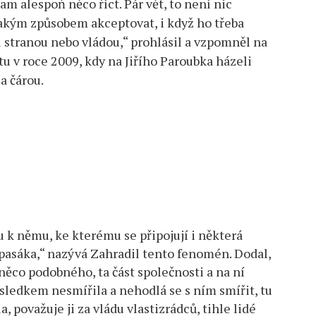
tam alespoň něco říct. Pár vět, to není nic
jakým způsobem akceptovat, i když ho třeba
 stranou nebo vládou,“ prohlásil a vzpomněl na
 v roce 2009, kdy na Jiřího Paroubka házeli
a čárou.
u k němu, ke kterému se připojují i některá
asáka,“ nazývá Zahradil tento fenomén. Dodal,
 něco podobného, ta část společnosti a na ní
sledkem nesmířila a nehodlá se s ním smířit, tu
, považuje ji za vládu vlastizrádců, tihle lidé