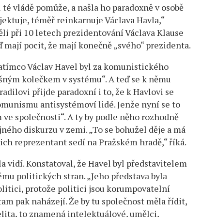
ti té vládě pomůže, a našla ho paradoxně v osobě
jektuje, téměř reinkarnuje Václava Havla,“
pěli při 10 letech prezidentování Václava Klause
 mají pocit, že mají konečně „svého“ prezidenta.
zatímco Václav Havel byl za komunistického
lušným kolečkem v systému“. A teď se k němu
adilovi přijde paradoxní i to, že k Havlovi se
komunismu antisystémoví lidé. Jenže nyní se to
 ve společnosti“. A ty by podle něho rozhodně
jného diskurzu v zemi. „To se bohužel děje a má
jejich reprezentant sedí na Pražském hradě,“ říká.
la vidí. Konstatoval, že Havel byl představitelem
ému politických stran. „Jeho představa byla
olitici, protože politici jsou korumpovatelní
 tam pak naházejí. Že by tu společnost měla řídit,
elita, to znamená intelektuálové, umělci,