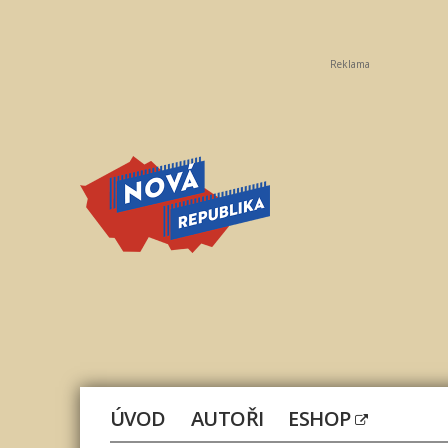
Reklama
Nová
republika
ÚVOD
AUTOŘI
ESHOP