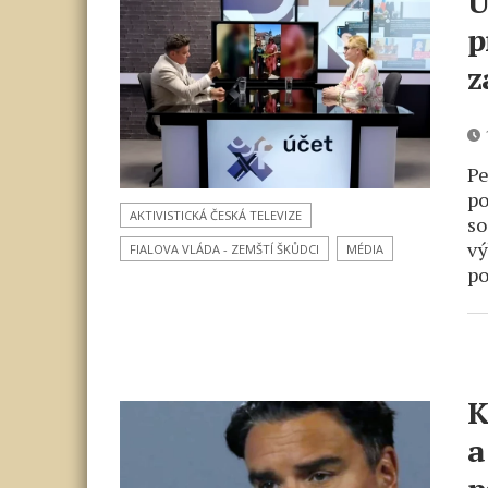
U
p
z
1
Pe
po
AKTIVISTICKÁ ČESKÁ TELEVIZE
so
vý
FIALOVA VLÁDA - ZEMŠTÍ ŠKŮDCI
MÉDIA
po
K
a