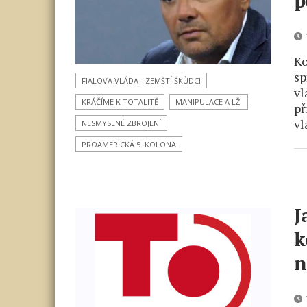
p
1
Ko
sp
FIALOVA VLÁDA - ZEMŠTÍ ŠKŮDCI
vl
KRÁČÍME K TOTALITĚ
MANIPULACE A LŽI
př
vl
NESMYSLNÉ ZBROJENÍ
PROAMERICKÁ 5. KOLONA
J
k
n
1