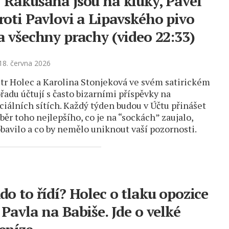
 Rakušana jsou na kluky, Pavel
roti Pavlovi a Lipavského pivo
a všechny prachy (video 22:33)
8. června 2026
tr Holec a Karolina Stonjeková ve svém satirickém
řadu účtují s často bizarními příspěvky na
ciálních sítích. Každý týden budou v Účtu přinášet
běr toho nejlepšího, co je na “sockách” zaujalo,
bavilo a co by nemělo uniknout vaší pozornosti.
do to řídí? Holec o tlaku opozice
 Pavla na Babiše. Jde o velké