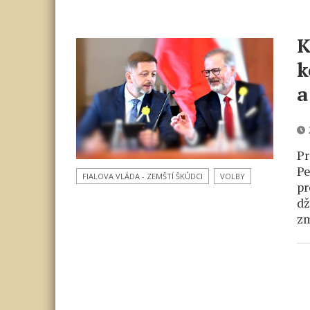
K
k
a
2
Pr
Pe
FIALOVA VLÁDA - ZEMŠTÍ ŠKŮDCI
VOLBY
pr
dž
zm