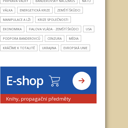
PŘÍPRAVA VÁLKY
BANDEROVSKÝ NACIZMUS
NATO
VÁLKA
ENERGETICKÁ KRIZE
ZEMŠTÍ ŠKŮDCI
MANIPULACE A LŽI
KRIZE SPOLEČNOSTI
EKONOMIKA
FIALOVA VLÁDA - ZEMŠTÍ ŠKŮDCI
USA
PODPORA BANDEROVCŮ
CENZURA
MÉDIA
KRÁČÍME K TOTALITĚ
UKRAJINA
EVROPSKÁ UNIE
E-shop
Knihy, propagační předměty