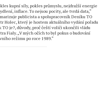
kles kupní síly, pokles průmyslu, nejdražší energie
bydlení, inflace. To nejsou pocity, ale tvrdá data,“
marizuje publicista a spolupracovník Deníku TO
tr Holec, který je hostem aktuálního vydání pořadu
k TO je?, důvody, proč čeští voliči ukončili vládu
tra Fialy. „V mých očích to byl pokus o budování
vního režimu po roce 1989.“