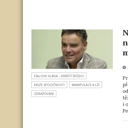
N
n
m
2
FIALOVA VLÁDA - ZEMŠTÍ ŠKŮDCI
Pr
př
KRIZE SPOLEČNOSTI
MANIPULACE A LŽI
od
ZDRAŽOVÁNÍ
tě
i 
Pe