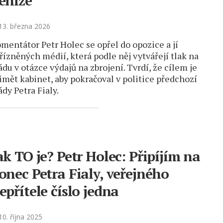
eníze
3. března 2026
mentátor Petr Holec se opřel do opozice a jí
řízněných médií, která podle něj vytvářejí tlak na
ádu v otázce výdajů na zbrojení. Tvrdí, že cílem je
imět kabinet, aby pokračoval v politice předchozí
ády Petra Fialy.
ak TO je? Petr Holec: Připíjím na
onec Petra Fialy, veřejného
epřítele číslo jedna
0. října 2025