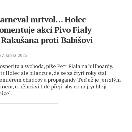
arneval mrtvol… Holec
omentuje akci Pivo Fialy
 Rakušana proti Babišovi
7. srpna 2025
osperita a svoboda, píše Petr Fiala na billboardy.
tr Holec ale bilancuje, že se za čtyři roky stal
emiérem chudoby a propagandy. Teď už je jen zlým
inem, u něhož si lidé přejí, aby co nejrychleji
izel.