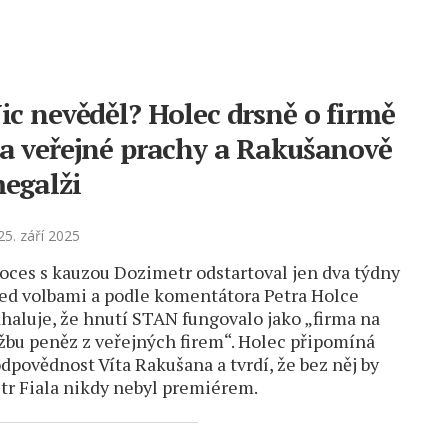
ic nevěděl? Holec drsně o firmě
a veřejné prachy a Rakušanově
egalži
5. září 2025
oces s kauzou Dozimetr odstartoval jen dva týdny
ed volbami a podle komentátora Petra Holce
haluje, že hnutí STAN fungovalo jako „firma na
žbu peněz z veřejných firem“. Holec připomíná
odpovědnost Víta Rakušana a tvrdí, že bez něj by
tr Fiala nikdy nebyl premiérem.