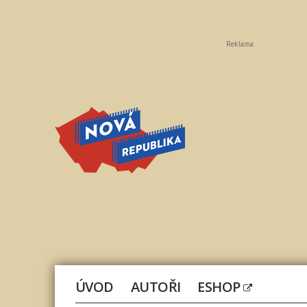
Reklama
Nová
republika
ÚVOD
AUTOŘI
ESHOP