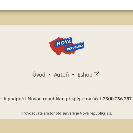
Úvod
Autoři
Eshop
-li podpořit Novou republiku, přispějte na účet
2
300 736 297
Provozovatelem tohoto serveru je Nová republika z.s.
Podcasty
Youtube
RSS