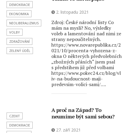
DEMOKRACIE
2. listopadu 2021
EKONOMIKA
Zdroj: České národní listy Co
NEOLIBERALIZMUS
mám na mysli? No, výsledky
VOLBY
voleb a lamentování nad nimi ze
strany nepoučitelných.
ZDRAŽOVÁNÍ
https://www.novarepublika.cz/2
021/10/procenta-vyhozena-z-
ZELENÝ ÚDĚL
okna O některých předvolebních
„zbožných přáních“ jsem psal
s předstihem již před volbami
https://www.pokec24.cz/blog/vl
iv-na-budoucnost-maji-
predevsim-volici-sami/….
A proč na Západ? To
neumíme být sami sebou?
CZEXIT
DEMOKRACIE
27. září 2021