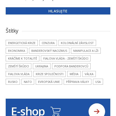
Štítky
ENERGETICKÁ KRIZE
CENZURA
KOLONIÁLNÍ ZÁVISLOST
EKONOMIKA
BANDEROVSKÝ NACIZMUS
MANIPULACE A LŽI
KRÁČÍME K TOTALITĚ
FIALOVA VLÁDA - ZEMŠTÍ ŠKŮDCI
ZEMŠTÍ ŠKŮDCI
UKRAJINA
PODPORA BANDEROVCŮ
FIALOVA VLÁDA
KRIZE SPOLEČNOSTI
MÉDIA
VÁLKA
RUSKO
NATO
EVROPSKÁ UNIE
PŘÍPRAVA VÁLKY
USA
E-shop