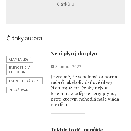
Článků: 3
Články autora
Není plyn jako plyn
CENY ENERGIÍ
8. února 2022
ENERGETICKÁ
CHUDOBA
Je zřejmé, že sebelepší odborná
ENERGETICKÁ KRIZE
rada či jakékoliv daňové úlevy
či energožebračenky nejsou
ZDRAŽOVÁNÍ
lékem na zlodějské ceny plynu,
proti kterým nehodlá naše vláda
nic dělat.
Takhle to dál nepůjde