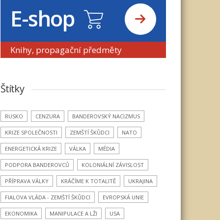
E-shop
Knihy, propagační předměty
Štítky
RUSKO
CENZURA
BANDEROVSKÝ NACIZMUS
KRIZE SPOLEČNOSTI
ZEMŠTÍ ŠKŮDCI
NATO
ENERGETICKÁ KRIZE
VÁLKA
MÉDIA
PODPORA BANDEROVCŮ
KOLONIÁLNÍ ZÁVISLOST
PŘÍPRAVA VÁLKY
KRÁČÍME K TOTALITĚ
UKRAJINA
FIALOVA VLÁDA - ZEMŠTÍ ŠKŮDCI
EVROPSKÁ UNIE
EKONOMIKA
MANIPULACE A LŽI
USA