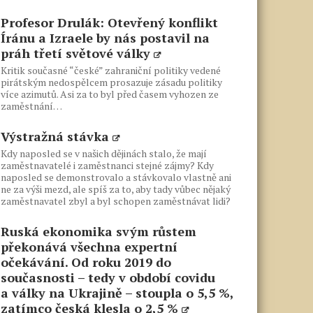
Profesor Drulák: Otevřený konflikt
Íránu a Izraele by nás postavil na
práh třetí světové války
Kritik současné “české” zahraniční politiky vedené
pirátským nedospělcem prosazuje zásadu politiky
více azimutů. Asi za to byl před časem vyhozen ze
zaměstnání…
Výstražná stávka
Kdy naposled se v našich dějinách stalo, že mají
zaměstnavatelé i zaměstnanci stejné zájmy? Kdy
naposled se demonstrovalo a stávkovalo vlastně ani
ne za výši mezd, ale spíš za to, aby tady vůbec nějaký
zaměstnavatel zbyl a byl schopen zaměstnávat lidi?
Ruská ekonomika svým růstem
překonává všechna expertní
očekávání. Od roku 2019 do
současnosti – tedy v období covidu
a války na Ukrajině – stoupla o 5,5 %,
zatímco česká klesla o 2,5 %