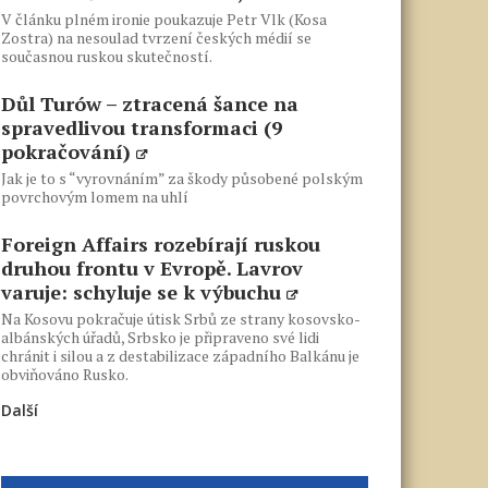
V článku plném ironie poukazuje Petr Vlk (Kosa
Zostra) na nesoulad tvrzení českých médií se
současnou ruskou skutečností.
Důl Turów – ztracená šance na
spravedlivou transformaci (9
pokračování)
Jak je to s “vyrovnáním” za škody působené polským
povrchovým lomem na uhlí
Foreign Affairs rozebírají ruskou
druhou frontu v Evropě. Lavrov
varuje: schyluje se k výbuchu
Na Kosovu pokračuje útisk Srbů ze strany kosovsko-
albánských úřadů, Srbsko je připraveno své lidi
chránit i silou a z destabilizace západního Balkánu je
obviňováno Rusko.
Další