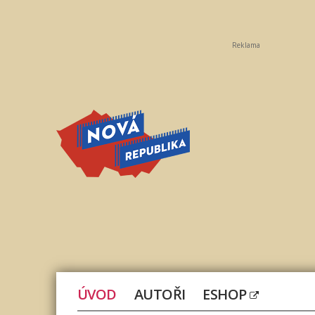
Reklama
Nová
republika
ÚVOD
AUTOŘI
ESHOP