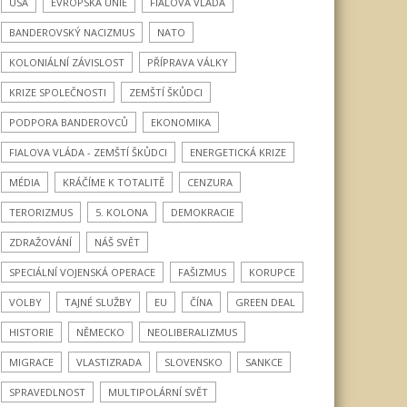
USA
EVROPSKÁ UNIE
FIALOVA VLÁDA
BANDEROVSKÝ NACIZMUS
NATO
KOLONIÁLNÍ ZÁVISLOST
PŘÍPRAVA VÁLKY
KRIZE SPOLEČNOSTI
ZEMŠTÍ ŠKŮDCI
PODPORA BANDEROVCŮ
EKONOMIKA
FIALOVA VLÁDA - ZEMŠTÍ ŠKŮDCI
ENERGETICKÁ KRIZE
MÉDIA
KRÁČÍME K TOTALITĚ
CENZURA
TERORIZMUS
5. KOLONA
DEMOKRACIE
ZDRAŽOVÁNÍ
NÁŠ SVĚT
SPECIÁLNÍ VOJENSKÁ OPERACE
FAŠIZMUS
KORUPCE
VOLBY
TAJNÉ SLUŽBY
EU
ČÍNA
GREEN DEAL
HISTORIE
NĚMECKO
NEOLIBERALIZMUS
MIGRACE
VLASTIZRADA
SLOVENSKO
SANKCE
SPRAVEDLNOST
MULTIPOLÁRNÍ SVĚT