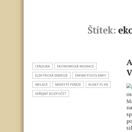
Štítek:
ek
A
CENZURA
EKONOMICKÁ MIGRACE
V
ELEKTRICKÁ ENERGIE
EMISNÍ POVOLENKY
INFLACE
NEKRYTÉ PENÍZE
RUSKÝ PLYN
VEŘEJNÝ ROZPOČET
na
sp
po
si