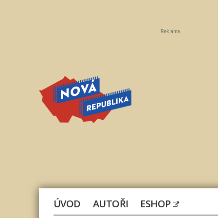
Reklama
Nová
republika
ÚVOD
AUTOŘI
ESHOP