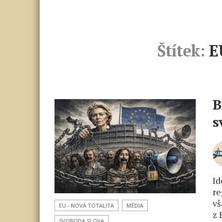
Štítek:
E
B
s
Id
re
vš
EU - NOVÁ TOTALITA
MÉDIA
z 
SVOBODA SLOVA