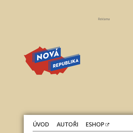
Reklama
Nová
republika
ÚVOD
AUTOŘI
ESHOP