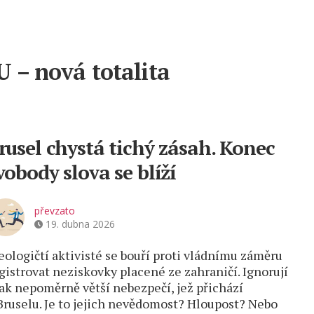
U – nová totalita
rusel chystá tichý zásah. Konec
vobody slova se blíží
převzato
19. dubna 2026
eologičtí aktivisté se bouří proti vládnímu záměru
gistrovat neziskovky placené ze zahraničí. Ignorují
ak nepoměrně větší nebezpečí, jež přichází
Bruselu. Je to jejich nevědomost? Hloupost? Nebo