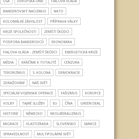
USA
EVROPSKÁ UNIE
FIALOVA VLÁDA
BANDEROVSKÝ NACIZMUS
NATO
KOLONIÁLNÍ ZÁVISLOST
PŘÍPRAVA VÁLKY
KRIZE SPOLEČNOSTI
ZEMŠTÍ ŠKŮDCI
PODPORA BANDEROVCŮ
EKONOMIKA
FIALOVA VLÁDA - ZEMŠTÍ ŠKŮDCI
ENERGETICKÁ KRIZE
MÉDIA
KRÁČÍME K TOTALITĚ
CENZURA
TERORIZMUS
5. KOLONA
DEMOKRACIE
ZDRAŽOVÁNÍ
NÁŠ SVĚT
SPECIÁLNÍ VOJENSKÁ OPERACE
FAŠIZMUS
KORUPCE
VOLBY
TAJNÉ SLUŽBY
EU
ČÍNA
GREEN DEAL
HISTORIE
NĚMECKO
NEOLIBERALIZMUS
MIGRACE
VLASTIZRADA
SLOVENSKO
SANKCE
SPRAVEDLNOST
MULTIPOLÁRNÍ SVĚT