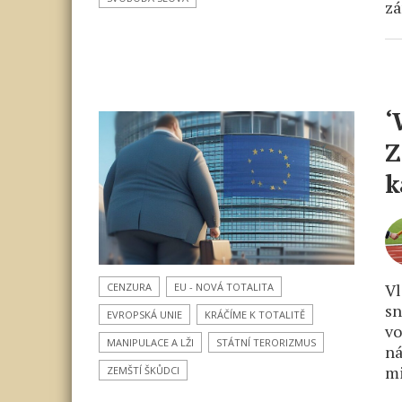
zá
‘
Z
k
Vl
CENZURA
EU - NOVÁ TOTALITA
sn
EVROPSKÁ UNIE
KRÁČÍME K TOTALITĚ
vo
MANIPULACE A LŽI
STÁTNÍ TERORIZMUS
ná
mi
ZEMŠTÍ ŠKŮDCI