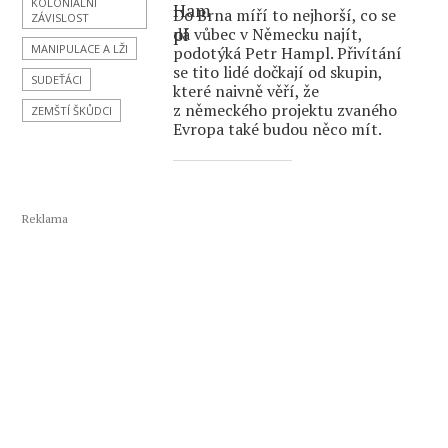
KOLONIÁLNÍ
Do Brna míří to nejhorší, co se
ZÁVISLOST
dá vůbec v Německu najít,
MANIPULACE A LŽI
podotýká Petr Hampl. Přivítání
se tito lidé dočkají od skupin,
SUDEŤÁCI
které naivně věří, že
z německého projektu zvaného
ZEMŠTÍ ŠKŮDCI
Evropa také budou něco mít.
Reklama