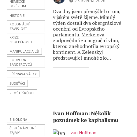
27. května 2026
NĚMECKÉ
IMPÉRIUM
Dva dny jsem přemýšlel o tom,
HISTORIE
v jakém světě žijeme. Minulý
týden dostali dva obergrázlové
KOLONIÁLNÍ
ocenění od Evropského
ZÁVISLOST
parlamentu. Merkelová
KRIZE
zodpovědná za migrační vlnu,
SPOLEČNOSTI
kterou znehodnotila evropský
kontinent. A Zelenskyj
MANIPULACE A LŽI
představující mnohé zlo…
PODPORA
BANDEROVCŮ
PŘÍPRAVA VÁLKY
SUDEŤÁCI
ZEMŠTÍ ŠKŮDCI
Ivan Hoffman: Několik
poznámek ke kapitalismu
5. KOLONA
ČESKÉ NÁRODNÍ
Ivan Hoffman
ZÁJMY