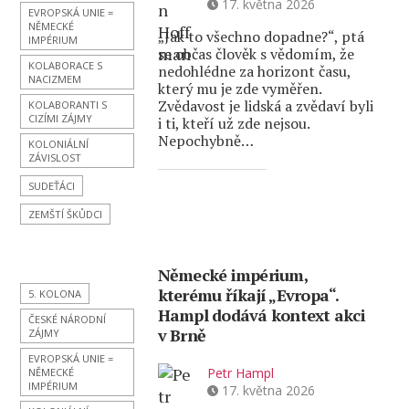
17. května 2026
EVROPSKÁ UNIE =
NĚMECKÉ
„Jak to všechno dopadne?“, ptá
IMPÉRIUM
se občas člověk s vědomím, že
KOLABORACE S
nedohlédne za horizont času,
NACIZMEM
který mu je zde vyměřen.
Zvědavost je lidská a zvědaví byli
KOLABORANTI S
CIZÍMI ZÁJMY
i ti, kteří už zde nejsou.
Nepochybně…
KOLONIÁLNÍ
ZÁVISLOST
SUDEŤÁCI
ZEMŠTÍ ŠKŮDCI
Německé impérium,
kterému říkají „Evropa“.
5. KOLONA
Hampl dodává kontext akci
ČESKÉ NÁRODNÍ
v Brně
ZÁJMY
EVROPSKÁ UNIE =
Petr Hampl
NĚMECKÉ
IMPÉRIUM
17. května 2026