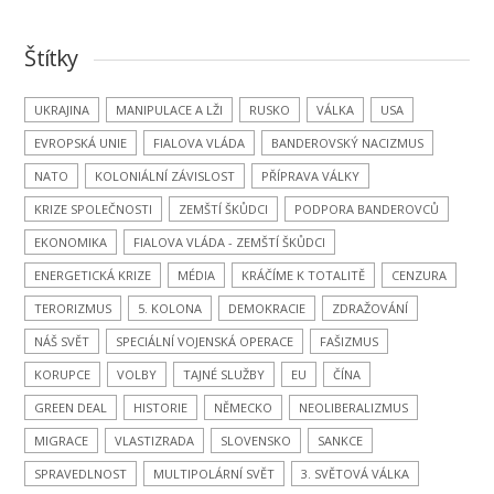
Štítky
UKRAJINA
MANIPULACE A LŽI
RUSKO
VÁLKA
USA
EVROPSKÁ UNIE
FIALOVA VLÁDA
BANDEROVSKÝ NACIZMUS
NATO
KOLONIÁLNÍ ZÁVISLOST
PŘÍPRAVA VÁLKY
KRIZE SPOLEČNOSTI
ZEMŠTÍ ŠKŮDCI
PODPORA BANDEROVCŮ
EKONOMIKA
FIALOVA VLÁDA - ZEMŠTÍ ŠKŮDCI
ENERGETICKÁ KRIZE
MÉDIA
KRÁČÍME K TOTALITĚ
CENZURA
TERORIZMUS
5. KOLONA
DEMOKRACIE
ZDRAŽOVÁNÍ
NÁŠ SVĚT
SPECIÁLNÍ VOJENSKÁ OPERACE
FAŠIZMUS
KORUPCE
VOLBY
TAJNÉ SLUŽBY
EU
ČÍNA
GREEN DEAL
HISTORIE
NĚMECKO
NEOLIBERALIZMUS
MIGRACE
VLASTIZRADA
SLOVENSKO
SANKCE
SPRAVEDLNOST
MULTIPOLÁRNÍ SVĚT
3. SVĚTOVÁ VÁLKA