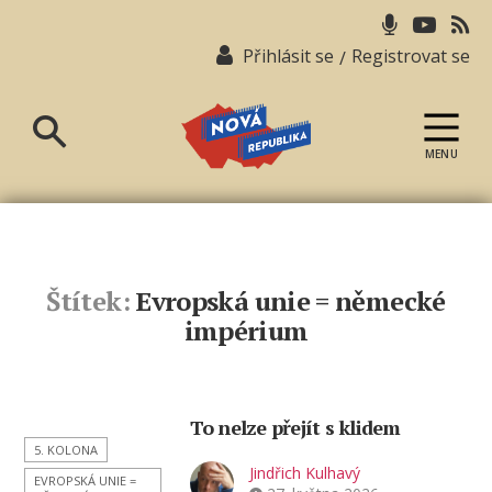
Přihlásit se
Registrovat se
/
MENU
Nová
republika
Štítek:
Evropská unie = německé
impérium
To nelze přejít s klidem
5. KOLONA
Jindřich Kulhavý
EVROPSKÁ UNIE =