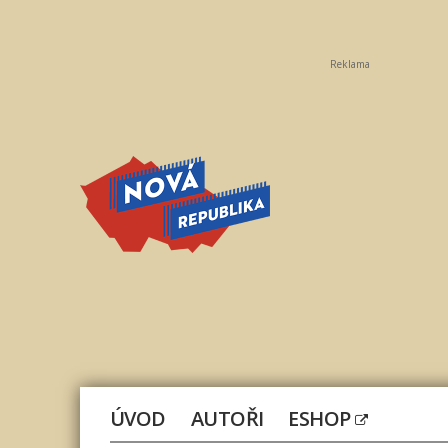
Reklama
Nová
republika
ÚVOD
AUTOŘI
ESHOP