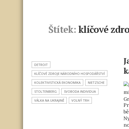
Štítek:
klíčové zdr
J
DETROIT
k
KLÍČOVÉ ZDROJE NÁRODNÍHO HOSPODÁŘSTVÍ
KOLEKTIVISTICKÁ EKONOMIKA
NIETZSCHE
STOLTENBERG
SVOBODA INDIVIDUA
VÁLKA NA UKRAJINĚ
VOLNÝ TRH
Pr
bě
Ny
no