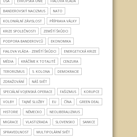
USA
EVROPSKÁ UNIE
FIALOVA VLÁDA
BANDEROVSKÝ NACIZMUS
NATO
KOLONIÁLNÍ ZÁVISLOST
PŘÍPRAVA VÁLKY
KRIZE SPOLEČNOSTI
ZEMŠTÍ ŠKŮDCI
PODPORA BANDEROVCŮ
EKONOMIKA
FIALOVA VLÁDA - ZEMŠTÍ ŠKŮDCI
ENERGETICKÁ KRIZE
MÉDIA
KRÁČÍME K TOTALITĚ
CENZURA
TERORIZMUS
5. KOLONA
DEMOKRACIE
ZDRAŽOVÁNÍ
NÁŠ SVĚT
SPECIÁLNÍ VOJENSKÁ OPERACE
FAŠIZMUS
KORUPCE
VOLBY
TAJNÉ SLUŽBY
EU
ČÍNA
GREEN DEAL
HISTORIE
NĚMECKO
NEOLIBERALIZMUS
MIGRACE
VLASTIZRADA
SLOVENSKO
SANKCE
SPRAVEDLNOST
MULTIPOLÁRNÍ SVĚT