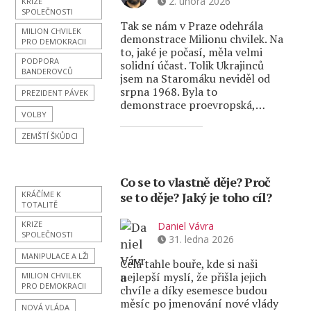
2. února 2026
KRIZE
SPOLEČNOSTI
Tak se nám v Praze odehrála
MILION CHVILEK
demonstrace Milionu chvilek. Na
PRO DEMOKRACII
to, jaké je počasí, měla velmi
PODPORA
solidní účast. Tolik Ukrajinců
BANDEROVCŮ
jsem na Staromáku neviděl od
srpna 1968. Byla to
PREZIDENT PÁVEK
demonstrace proevropská,…
VOLBY
ZEMŠTÍ ŠKŮDCI
Co se to vlastně děje? Proč
KRÁČÍME K
se to děje? Jaký je toho cíl?
TOTALITĚ
KRIZE
Daniel Vávra
SPOLEČNOSTI
31. ledna 2026
MANIPULACE A LŽI
Celá tahle bouře, kde si naši
nejlepší myslí, že přišla jejich
MILION CHVILEK
PRO DEMOKRACII
chvíle a díky esemesce budou
měsíc po jmenování nové vlády
NOVÁ VLÁDA