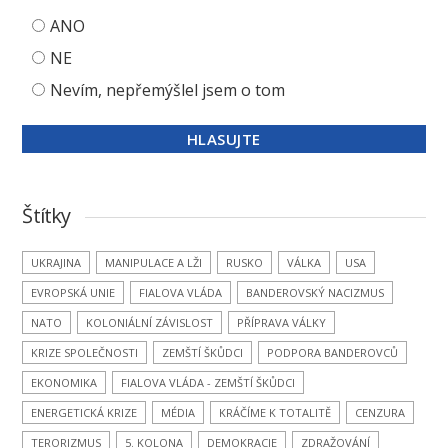
ANO
NE
Nevím, nepřemýšlel jsem o tom
Štítky
UKRAJINA
MANIPULACE A LŽI
RUSKO
VÁLKA
USA
EVROPSKÁ UNIE
FIALOVA VLÁDA
BANDEROVSKÝ NACIZMUS
NATO
KOLONIÁLNÍ ZÁVISLOST
PŘÍPRAVA VÁLKY
KRIZE SPOLEČNOSTI
ZEMŠTÍ ŠKŮDCI
PODPORA BANDEROVCŮ
EKONOMIKA
FIALOVA VLÁDA - ZEMŠTÍ ŠKŮDCI
ENERGETICKÁ KRIZE
MÉDIA
KRÁČÍME K TOTALITĚ
CENZURA
TERORIZMUS
5. KOLONA
DEMOKRACIE
ZDRAŽOVÁNÍ