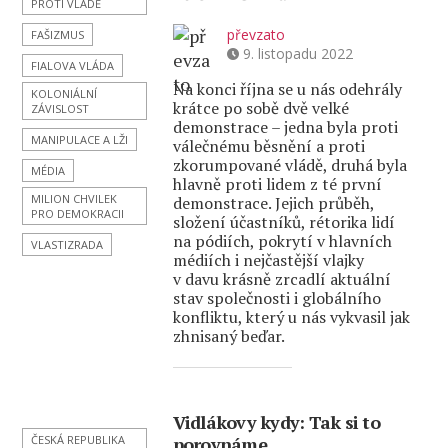
PROTI VLÁDĚ
převzato
FAŠIZMUS
9. listopadu 2022
FIALOVA VLÁDA
Na konci října se u nás odehrály
KOLONIÁLNÍ
krátce po sobě dvě velké
ZÁVISLOST
demonstrace – jedna byla proti
MANIPULACE A LŽI
válečnému běsnění a proti
zkorumpované vládě, druhá byla
MÉDIA
hlavně proti lidem z té první
MILION CHVILEK
demonstrace. Jejich průběh,
PRO DEMOKRACII
složení účastníků, rétorika lidí
na pódiích, pokrytí v hlavních
VLASTIZRADA
médiích i nejčastější vlajky
v davu krásně zrcadlí aktuální
stav společnosti i globálního
konfliktu, který u nás vykvasil jak
zhnisaný beďar.
Vidlákovy kydy: Tak si to
ČESKÁ REPUBLIKA
porovnáme…