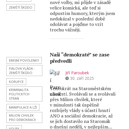
nové volby, mi přijde v zásadě
velice komická, ale teď si
ZEMŠTÍ ŠKŮDCI
odpustím humory, kterým jsem
nedokázal v poslední době
odolávat a pojďme to vzít
trochu vážněji.
Naši “demokraté” se zase
předvedli
EMISNÍ POVOLENKY
FIALOVA VLÁDA -
Jiří Paroubek
ZEMŠTÍ ŠKŮDCI
30. září 2025
KORUPCE
Tentokrát na Staroměstském
KRIMINALITA
náměstí. Svolávali se a svolávali
POLITICKÝCH
STRAN
přes Milion chvilek, které
v minulosti tak úspěšně
MANIPULACE A LŽI
rozbíjely vlády s účastí hnutí
ANO a sociální demokracie, až
MILION CHVILEK
PRO DEMOKRACII
se jich dostavilo na Staromák
o dnešní neděli, v nejlepším…
VOLBY