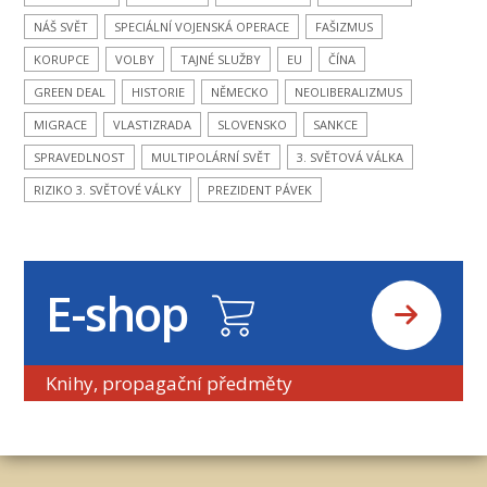
NÁŠ SVĚT
SPECIÁLNÍ VOJENSKÁ OPERACE
FAŠIZMUS
KORUPCE
VOLBY
TAJNÉ SLUŽBY
EU
ČÍNA
GREEN DEAL
HISTORIE
NĚMECKO
NEOLIBERALIZMUS
MIGRACE
VLASTIZRADA
SLOVENSKO
SANKCE
SPRAVEDLNOST
MULTIPOLÁRNÍ SVĚT
3. SVĚTOVÁ VÁLKA
RIZIKO 3. SVĚTOVÉ VÁLKY
PREZIDENT PÁVEK
E-shop
Knihy, propagační předměty