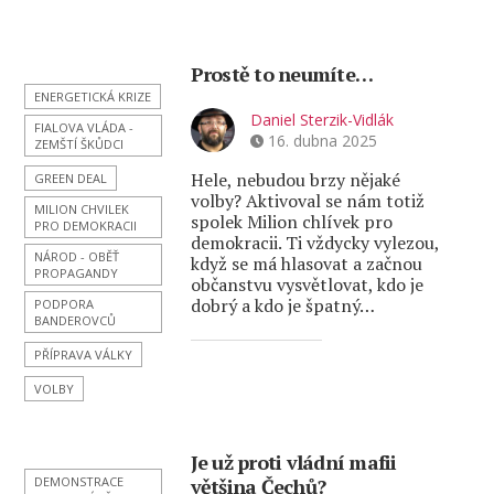
Prostě to neumíte…
ENERGETICKÁ KRIZE
Daniel Sterzik-Vidlák
FIALOVA VLÁDA -
16. dubna 2025
ZEMŠTÍ ŠKŮDCI
Hele, nebudou brzy nějaké
GREEN DEAL
volby? Aktivoval se nám totiž
MILION CHVILEK
spolek Milion chlívek pro
PRO DEMOKRACII
demokracii. Ti vždycky vylezou,
NÁROD - OBĚŤ
když se má hlasovat a začnou
PROPAGANDY
občanstvu vysvětlovat, kdo je
dobrý a kdo je špatný…
PODPORA
BANDEROVCŮ
PŘÍPRAVA VÁLKY
VOLBY
Je už proti vládní mafii
DEMONSTRACE
většina Čechů?