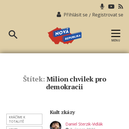
Přihlásit se
Registrovat se
/
MENU
Nová
republika
Štítek:
Milion chvilek pro
demokracii
Kult zkázy
KRÁČÍME K
TOTALITĚ
Daniel Sterzik-Vidlák