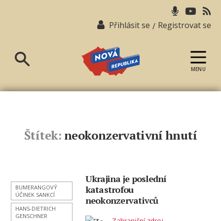
Přihlásit se
Registrovat se
/
MENU
Nová
republika
Štítek:
neokonzervativní hnutí
Ukrajina je poslední
BUMERANGOVÝ
katastrofou
ÚČINEK SANKCÍ
neokonzervativců
HANS-DIETRICH
GENSCHNER
Zahraniční zdroj