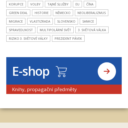
KORUPCE
VOLBY
TAJNÉ SLUŽBY
EU
ČÍNA
GREEN DEAL
HISTORIE
NĚMECKO
NEOLIBERALIZMUS
MIGRACE
VLASTIZRADA
SLOVENSKO
SANKCE
SPRAVEDLNOST
MULTIPOLÁRNÍ SVĚT
3. SVĚTOVÁ VÁLKA
RIZIKO 3. SVĚTOVÉ VÁLKY
PREZIDENT PÁVEK
E-shop
Knihy, propagační předměty