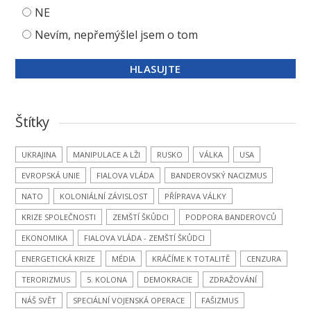
NE
Nevím, nepřemýšlel jsem o tom
Štítky
UKRAJINA
MANIPULACE A LŽI
RUSKO
VÁLKA
USA
EVROPSKÁ UNIE
FIALOVA VLÁDA
BANDEROVSKÝ NACIZMUS
NATO
KOLONIÁLNÍ ZÁVISLOST
PŘÍPRAVA VÁLKY
KRIZE SPOLEČNOSTI
ZEMŠTÍ ŠKŮDCI
PODPORA BANDEROVCŮ
EKONOMIKA
FIALOVA VLÁDA - ZEMŠTÍ ŠKŮDCI
ENERGETICKÁ KRIZE
MÉDIA
KRÁČÍME K TOTALITĚ
CENZURA
TERORIZMUS
5. KOLONA
DEMOKRACIE
ZDRAŽOVÁNÍ
NÁŠ SVĚT
SPECIÁLNÍ VOJENSKÁ OPERACE
FAŠIZMUS