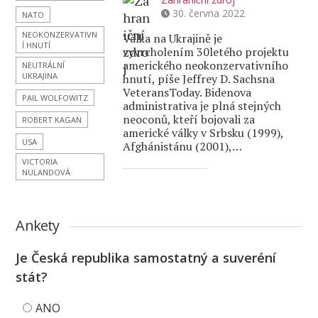
30. června 2022
NATO
NEOKONZERVATIVN
Válka na Ukrajině je
Í HNUTÍ
vyvrcholením 30letého projektu
amerického neokonzervativního
NEUTRÁLNÍ
UKRAJINA
hnutí, píše Jeffrey D. Sachsna
VeteransToday. Bidenova
PAIL WOLFOWITZ
administrativa je plná stejných
neoconů, kteří bojovali za
ROBERT KAGAN
americké války v Srbsku (1999),
USA
Afghánistánu (2001),…
VICTORIA
NULANDOVÁ
Ankety
Je Česká republika samostatný a suveréní
stát?
ANO