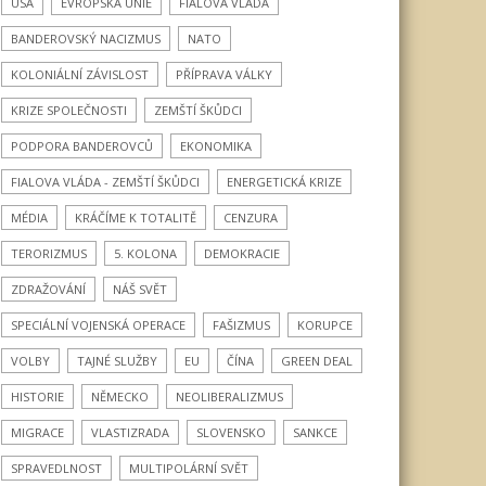
USA
EVROPSKÁ UNIE
FIALOVA VLÁDA
BANDEROVSKÝ NACIZMUS
NATO
KOLONIÁLNÍ ZÁVISLOST
PŘÍPRAVA VÁLKY
KRIZE SPOLEČNOSTI
ZEMŠTÍ ŠKŮDCI
PODPORA BANDEROVCŮ
EKONOMIKA
FIALOVA VLÁDA - ZEMŠTÍ ŠKŮDCI
ENERGETICKÁ KRIZE
MÉDIA
KRÁČÍME K TOTALITĚ
CENZURA
TERORIZMUS
5. KOLONA
DEMOKRACIE
ZDRAŽOVÁNÍ
NÁŠ SVĚT
SPECIÁLNÍ VOJENSKÁ OPERACE
FAŠIZMUS
KORUPCE
VOLBY
TAJNÉ SLUŽBY
EU
ČÍNA
GREEN DEAL
HISTORIE
NĚMECKO
NEOLIBERALIZMUS
MIGRACE
VLASTIZRADA
SLOVENSKO
SANKCE
SPRAVEDLNOST
MULTIPOLÁRNÍ SVĚT