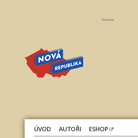
Reklama
Nová
republika
ÚVOD
AUTOŘI
ESHOP