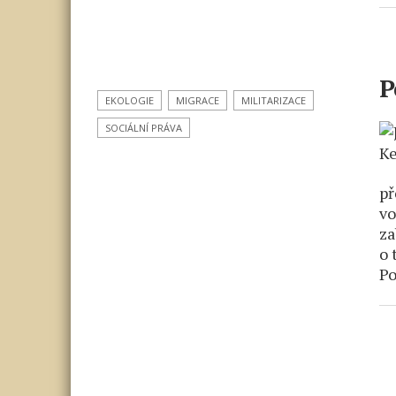
P
EKOLOGIE
MIGRACE
MILITARIZACE
SOCIÁLNÍ PRÁVA
př
vo
za
o 
Po