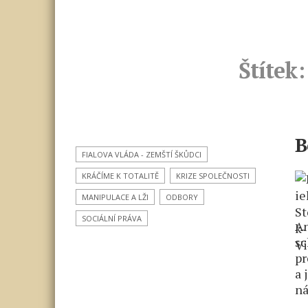
Štítek:
B
FIALOVA VLÁDA - ZEMŠTÍ ŠKŮDCI
KRÁČÍME K TOTALITĚ
KRIZE SPOLEČNOSTI
MANIPULACE A LŽI
ODBORY
SOCIÁLNÍ PRÁVA
An
sc
pr
a 
ná