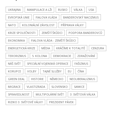
UKRAJINA
MANIPULACE A LŽI
RUSKO
VÁLKA
USA
EVROPSKÁ UNIE
FIALOVA VLÁDA
BANDEROVSKÝ NACIZMUS
NATO
KOLONIÁLNÍ ZÁVISLOST
PŘÍPRAVA VÁLKY
KRIZE SPOLEČNOSTI
ZEMŠTÍ ŠKŮDCI
PODPORA BANDEROVCŮ
EKONOMIKA
FIALOVA VLÁDA - ZEMŠTÍ ŠKŮDCI
ENERGETICKÁ KRIZE
MÉDIA
KRÁČÍME K TOTALITĚ
CENZURA
TERORIZMUS
5. KOLONA
DEMOKRACIE
ZDRAŽOVÁNÍ
NÁŠ SVĚT
SPECIÁLNÍ VOJENSKÁ OPERACE
FAŠIZMUS
KORUPCE
VOLBY
TAJNÉ SLUŽBY
EU
ČÍNA
GREEN DEAL
HISTORIE
NĚMECKO
NEOLIBERALIZMUS
MIGRACE
VLASTIZRADA
SLOVENSKO
SANKCE
SPRAVEDLNOST
MULTIPOLÁRNÍ SVĚT
3. SVĚTOVÁ VÁLKA
RIZIKO 3. SVĚTOVÉ VÁLKY
PREZIDENT PÁVEK