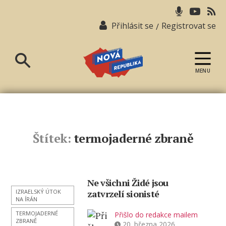
Přihlásit se
Registrovat se
/
MENU
Nová
republika
Štítek:
termojaderné zbraně
Ne všichni Židé jsou
IZRAELSKÝ ÚTOK
zatvrzelí sionisté
NA ÍRÁN
TERMOJADERNÉ
Přišlo do redakce mailem
ZBRANĚ
20. března 2026