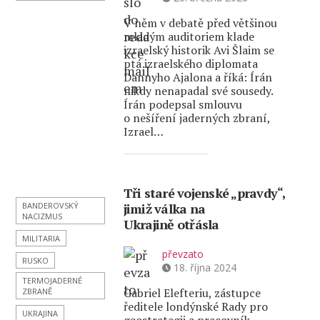
V něm v debatě před většinou
mladým auditoriem klade
izraelský historik Avi Šlaim se
ptá izraelského diplomata
Dannyho Ajalona a říká: Írán
nikdy nenapadal své sousedy.
Írán podepsal smlouvu
o nešíření jaderných zbraní,
Izrael…
Tři staré vojenské „pravdy“,
BANDEROVSKÝ
jimiž válka na
NACIZMUS
Ukrajině otřásla
MILITARIA
převzato
RUSKO
18. října 2024
TERMOJADERNÉ
Gabriel Elefteriu, zástupce
ZBRANĚ
ředitele londýnské Rady pro
UKRAJINA