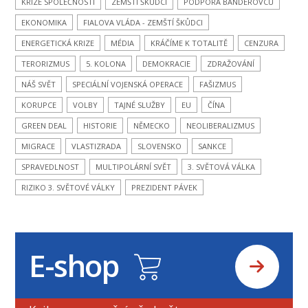
KRIZE SPOLEČNOSTI
ZEMŠTÍ ŠKŮDCI
PODPORA BANDEROVCŮ
EKONOMIKA
FIALOVA VLÁDA - ZEMŠTÍ ŠKŮDCI
ENERGETICKÁ KRIZE
MÉDIA
KRÁČÍME K TOTALITĚ
CENZURA
TERORIZMUS
5. KOLONA
DEMOKRACIE
ZDRAŽOVÁNÍ
NÁŠ SVĚT
SPECIÁLNÍ VOJENSKÁ OPERACE
FAŠIZMUS
KORUPCE
VOLBY
TAJNÉ SLUŽBY
EU
ČÍNA
GREEN DEAL
HISTORIE
NĚMECKO
NEOLIBERALIZMUS
MIGRACE
VLASTIZRADA
SLOVENSKO
SANKCE
SPRAVEDLNOST
MULTIPOLÁRNÍ SVĚT
3. SVĚTOVÁ VÁLKA
RIZIKO 3. SVĚTOVÉ VÁLKY
PREZIDENT PÁVEK
E-shop