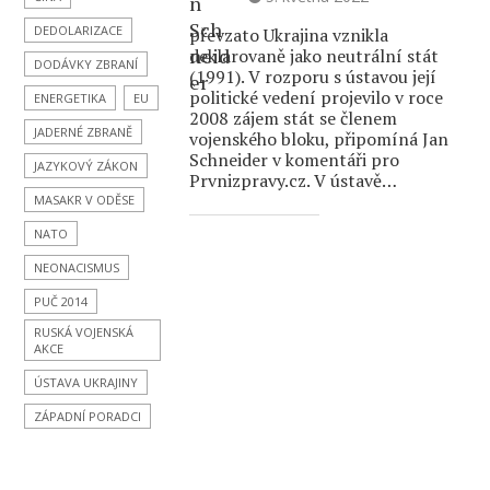
DEDOLARIZACE
převzato Ukrajina vznikla
deklarovaně jako neutrální stát
DODÁVKY ZBRANÍ
(1991). V rozporu s ústavou její
politické vedení projevilo v roce
ENERGETIKA
EU
2008 zájem stát se členem
JADERNÉ ZBRANĚ
vojenského bloku, připomíná Jan
Schneider v komentáři pro
JAZYKOVÝ ZÁKON
Prvnizpravy.cz. V ústavě…
MASAKR V ODĚSE
NATO
NEONACISMUS
PUČ 2014
RUSKÁ VOJENSKÁ
AKCE
ÚSTAVA UKRAJINY
ZÁPADNÍ PORADCI