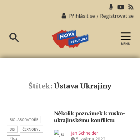
Přihlásit se
Registrovat se
/
MENU
Nová
republika
Štítek:
Ústava Ukrajiny
Několik poznámek k rusko-
ukrajinskému konfliktu
BIOLABORATOŘE
BIS
ČERNOBYL
Jan Schneider
5. května 2022
ČÍNA