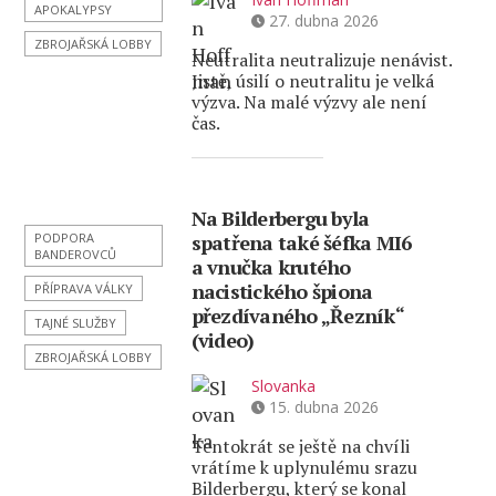
APOKALYPSY
27. dubna 2026
ZBROJAŘSKÁ LOBBY
Neutralita neutralizuje nenávist.
Jistě, úsilí o neutralitu je velká
výzva. Na malé výzvy ale není
čas.
Na Bilderbergu byla
PODPORA
spatřena také šéfka MI6
BANDEROVCŮ
a vnučka krutého
nacistického špiona
PŘÍPRAVA VÁLKY
přezdívaného „Řezník“
TAJNÉ SLUŽBY
(video)
ZBROJAŘSKÁ LOBBY
Slovanka
15. dubna 2026
Tentokrát se ještě na chvíli
vrátíme k uplynulému srazu
Bilderbergu, který se konal