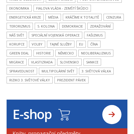
EKONOMIKA
FIALOVA VLÁDA - ZEMŠTÍ ŠKŮDCI
ENERGETICKÁ KRIZE
MÉDIA
KRÁČÍME K TOTALITĚ
CENZURA
TERORIZMUS
5. KOLONA
DEMOKRACIE
ZDRAŽOVÁNÍ
NÁŠ SVĚT
SPECIÁLNÍ VOJENSKÁ OPERACE
FAŠIZMUS
KORUPCE
VOLBY
TAJNÉ SLUŽBY
EU
ČÍNA
GREEN DEAL
HISTORIE
NĚMECKO
NEOLIBERALIZMUS
MIGRACE
VLASTIZRADA
SLOVENSKO
SANKCE
SPRAVEDLNOST
MULTIPOLÁRNÍ SVĚT
3. SVĚTOVÁ VÁLKA
RIZIKO 3. SVĚTOVÉ VÁLKY
PREZIDENT PÁVEK
E-shop
Knihy, propagační předměty