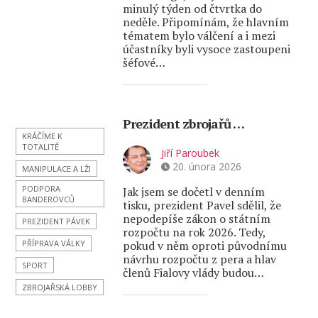
minulý týden od čtvrtka do
neděle. Připomínám, že hlavním
tématem bylo válčení a i mezi
účastníky byli vysoce zastoupeni
šéfové…
Prezident zbrojařů …
KRÁČÍME K
TOTALITĚ
Jiří Paroubek
20. února 2026
MANIPULACE A LŽI
PODPORA
Jak jsem se dočetl v denním
BANDEROVCŮ
tisku, prezident Pavel sdělil, že
nepodepíše zákon o státním
PREZIDENT PÁVEK
rozpočtu na rok 2026. Tedy,
PŘÍPRAVA VÁLKY
pokud v něm oproti původnímu
návrhu rozpočtu z pera a hlav
SPORT
členů Fialovy vlády budou…
ZBROJAŘSKÁ LOBBY