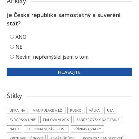
Ankety
Je Česká republika samostatný a suveréní
stát?
ANO
NE
Nevím, nepřemýšlel jsem o tom
Štítky
UKRAJINA
MANIPULACE A LŽI
RUSKO
VÁLKA
USA
EVROPSKÁ UNIE
FIALOVA VLÁDA
BANDEROVSKÝ NACIZMUS
NATO
KOLONIÁLNÍ ZÁVISLOST
PŘÍPRAVA VÁLKY
KRIZE SPOLEČNOSTI
ZEMŠTÍ ŠKŮDCI
PODPORA BANDEROVCŮ