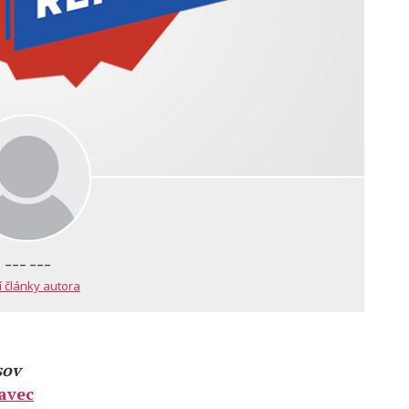
--- ---
í články autora
sov
avec