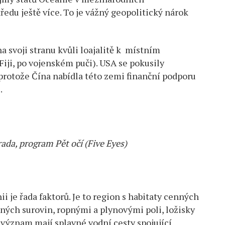
tředu ještě více. To je vážný geopolitický nárok
 svoji stranu kvůli loajalitě k místním
ji, po vojenském puči). USA se pokusily
 protože Čína nabídla této zemi finanční podporu
.
da, program Pět očí (Five Eyes)
 je řada faktorů. Je to region s habitaty cenných
ých surovin, ropnými a plynovými poli, ložisky
význam mají splavné vodní cesty spojující