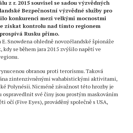
u z r. 2015 souvisel se sadou výzvědných
landské Bezpečnostní výzvědné služby pro
šilo konkurenci mezi velkými mocnostmi
ze získat kontrolu nad tímto regionem
 prospívá Rusku přímo.
a E. Snowdena ohledně novozélandské špionáže
 kdy se během jara 2015 zvýšilo napětí ve
regionu.
 vynucenou obranou proti terorismu. Taková
vána zintenzivněnými wahabistickými aktivitami,
ké Polynésii. Nicméně závažnost této hrozby je
 ospravedlnit své činy jsou prostým maskováním
ti očí (Five Eyes), prováděný společně s USA,