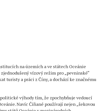
nstitucích na územích a ve státech Oceánie
jí zjednodušený vízový režim pro „pevninské“
kat turisty a práci z Číny, a dochází ke značnému
 politické výhody tím, že zpochybňuje vedoucí
Oceánie. Navíc Číňané používají nejen „šekovou
zájmy států Oceánie v mezinárodních