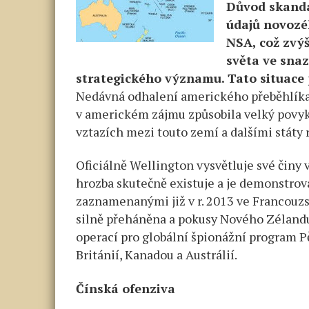
Důvod skandál
údajů novozé
NSA, což zvý
světa ve sna
strategického významu. Tato situace
Nedávná odhalení amerického přeběhlík
v americkém zájmu způsobila velký povyk,
vztazích mezi touto zemí a dalšími státy 
Oficiálně Wellington vysvětluje své činy
hrozba skutečně existuje a je demonstro
zaznamenanými již v r. 2013 ve Francouzs
silně přeháněna a pokusy Nového Zélandu
operací pro globální špionážní program Pě
Británií, Kanadou a Austrálií.
Čínská ofenziva