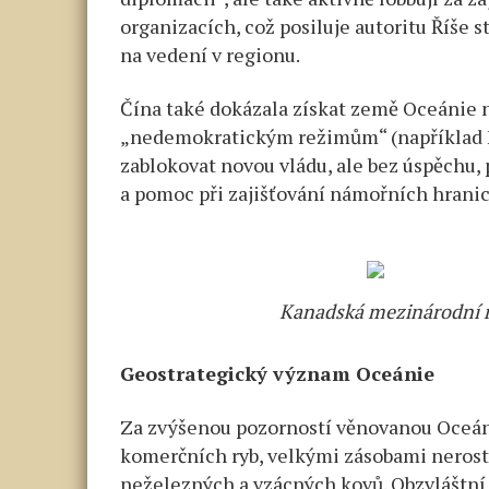
organizacích, což posiluje autoritu Říše s
na vedení v regionu.
Čína také dokázala získat země Oceánie na
„nedemokratickým režimům“ (například Fi
zablokovat novou vládu, ale bez úspěchu,
a pomoc při zajišťování námořních hranic
Kanadská mezinárodní ra
Geostrategický význam Oceánie
Za zvýšenou pozorností věnovanou Oceánii
komerčních ryb, velkými zásobami nerostn
neželezných a vzácných kovů. Obzvláštní 