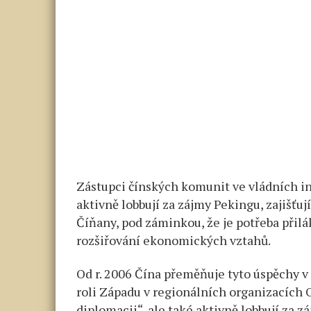
Zástupci čínských komunit ve vládních i
aktivně lobbují za zájmy Pekingu, zajišťu
Číňany, pod záminkou, že je potřeba přilá
rozšiřování ekonomických vztahů.
Od r. 2006 Čína přeměňuje tyto úspěchy v
roli Západu v regionálních organizacích 
diplomacii“, ale také aktivně lobbují za 