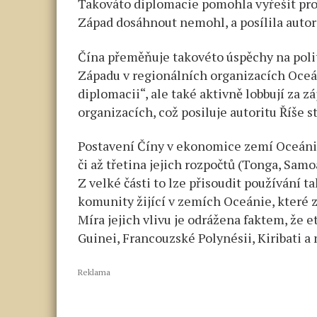
Takováto diplomacie pomohla vyřešit pro
Západ dosáhnout nemohl, a posílila autori
Čína přeměňuje takovéto úspěchy na polit
Západu v regionálních organizacích Oceá
diplomacii“, ale také aktivně lobbují za 
organizacích, což posiluje autoritu Říše st
Postavení Číny v ekonomice zemí Oceánie 
či až třetina jejich rozpočtů (Tonga, Sam
Z velké části to lze přisoudit používání 
komunity žijící v zemích Oceánie, které z
Míra jejich vlivu je odrážena faktem, že e
Guinei, Francouzské Polynésii, Kiribati 
Reklama