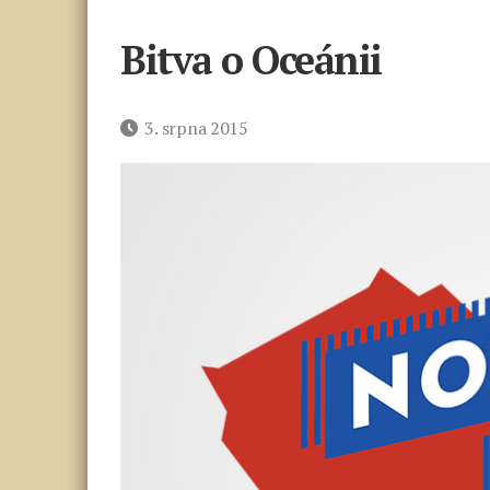
Bitva o Oceánii
Datum
3. srpna 2015
příspěvku