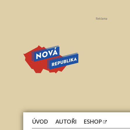
Reklama
Nová
republika
ÚVOD
AUTOŘI
ESHOP