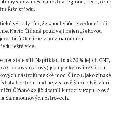
blémy s nezaměstnaností v regionu, něco, čeho
tu Říše středu.
ické výhody tím, že zpochybňuje vedoucí roli
nie. Navíc Číňané používají nejen „šekovou
zájmy států Oceánie v mezinárodních
ředu ještě více.
neustále sílí. Například 16 až 32% jejich GNP,
oa a Cookovy ostrovy) jsou poskytovány Čínou.
takových nástrojů měkké moci Čínou, jako čínské
ískaly kontrolu nad nejziskovějšími odvětvími.
tničtí Číňané se již dostali k moci v Papui Nové
a na Šalamounových ostrovech.