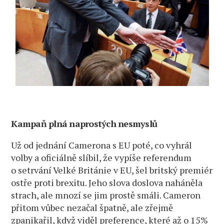
Kampaň plná naprostých nesmyslů
Už od jednání Camerona s EU poté, co vyhrál
volby a oficiálně slíbil, že vypíše referendum
o setrvání Velké Británie v EU, šel britský premiér
ostře proti brexitu. Jeho slova doslova naháněla
strach, ale mnozí se jim prostě smáli. Cameron
přitom vůbec nezačal špatně, ale zřejmě
zpanikařil, když viděl preference, které až o 15%