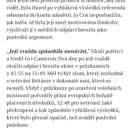
byla ještě den předtím přímo u schodiště, aby byla
vidět, byla ihned po vyhlášení výsledků referenda
odsunuta do koutu náměstí. Jo Cox neposloužila,
jak měla. Ať byla její smrt motivována čímkoliv,
využívali jí v médiích odpůrci brexitu jako
poslední argument.
„
Její vraždu způsobila nenávist,
“ říkali politici
a tvrdil to i Cameron. Dva dny po její vraždě
otočili odpůrci brexitu skóre v průzkumech
z 45:55 na 51:49. Měl to být zlom, který rozhodně
o setrvání Británie v dokonalé unii, která se
nemýlí. Vždyť i průzkumy po uzavření volebních
místností potvrdily přání evropských bohatě
placených úředníků, 52:48 pro setrvání. Jaké
překvapení a šok způsobilo vyhlášení výsledků,
které bylo přesně opačné, než uváděl poslední
průzkum.