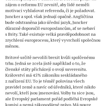
zájem o reformu EU zevnitř, aby lidé neměli
motivaci vyhlašovat referenda, či je požadovat.
Juncker a spol. však jednají opačně. Angličtina
bude odstraněna jako úřední jazyk, Juncker
důrazně doporučil europoslancům, ať se nebaví
s Brity. Také existuje velká pravděpodobnost na
zrychlení europrocesu, který vyvrcholí společnou
měnou.
Britové určitě nevolili brexit kvůli spolčenému
trhu. Jedná se zcela jistě například o to, že
členské státy přicházejí o svojí suverenitu.
Království má 45% zákoníku seskládaného
z nařízení EU. To je téměř polovina všech
pravidel země a navíc od úředníků, které nikdo
nevolí, kteří jsou jmenováni. Volby tu sice jsou,
ale Evropský parlament pořád podléhá Evropské
komisi a nemá zákonodárné právo. Má pouze