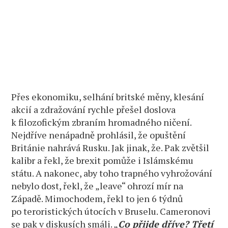
Přes ekonomiku, selhání britské měny, klesání
akcií a zdražování rychle přešel doslova
k filozofickým zbraním hromadného ničení.
Nejdříve nenápadně prohlásil, že opuštění
Británie nahrává Rusku. Jak jinak, že. Pak zvětšil
kalibr a řekl, že brexit pomůže i Islámskému
státu. A nakonec, aby toho trapného vyhrožování
nebylo dost, řekl, že „leave“ ohrozí mír na
Západě. Mimochodem, řekl to jen 6 týdnů
po teroristických útocích v Bruselu. Cameronovi
se pak v diskusích smáli. „
Co přijde dříve? Třetí