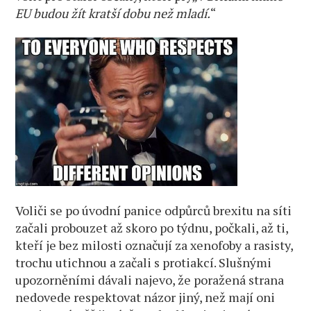
EU budou žít kratší dobu než mladí.
“
Voliči se po úvodní panice odpůrců brexitu na síti
začali probouzet až skoro po týdnu, počkali, až ti,
kteří je bez milosti označují za xenofoby a rasisty,
trochu utichnou a začali s protiakcí. Slušnými
upozorněními dávali najevo, že poražená strana
nedovede respektovat názor jiný, než mají oni