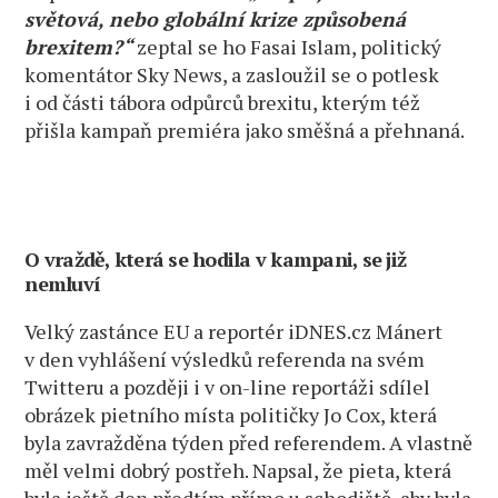
světová, nebo globální krize způsobená
brexitem?“
zeptal se ho Fasai Islam, politický
komentátor Sky News, a zasloužil se o potlesk
i od části tábora odpůrců brexitu, kterým též
přišla kampaň premiéra jako směšná a přehnaná.
O vraždě, která se hodila v kampani, se již
nemluví
Velký zastánce EU a reportér iDNES.cz Mánert
v den vyhlášení výsledků referenda na svém
Twitteru a později i v on-line reportáži sdílel
obrázek pietního místa političky Jo Cox, která
byla zavražděna týden před referendem. A vlastně
měl velmi dobrý postřeh. Napsal, že pieta, která