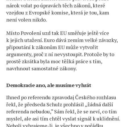
nárok volat po úpravách těch zákonů, které
vzejdou z Evropské komise, která je tou, kam
není volen nikdo.
Místo Povolení uzd tak EU směřuje ještě více
k jejich utažení. Euro dává zemím velké závazky,
připoutání k zákonům EU může vytvořit
argumenty, proč z ní nevystoupit. Protože by to
prostě zkrátka byla moc těžká práce s tím,
navrhnout samostatné zákony.
Demokracie ano, ale musíme vyhrát
Ihned po referendu zpravodaj Českého rozhlasu
řekl, že předseda Schulz prohlásil „žádná další
referenda nebudou,“ Sám řekl, že se neví, co tím
myslel, ale asi tím chtěl vyslat signál k uklidnění.
Neboli vyhrajeme-li, je všechno v pořádku