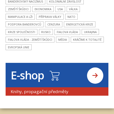
BANDEROVSKÝ NACIZMUS
KOLONIÁLNÍ ZÁVISLOST
ZEMŠTÍ ŠKŮDCI
EKONOMIKA
USA
VÁLKA
MANIPULACE A LŽI
PŘÍPRAVA VÁLKY
NATO
PODPORA BANDEROVCŮ
CENZURA
ENERGETICKÁ KRIZE
KRIZE SPOLEČNOSTI
RUSKO
FIALOVA VLÁDA
UKRAJINA
FIALOVA VLÁDA - ZEMŠTÍ ŠKŮDCI
MÉDIA
KRÁČÍME K TOTALITĚ
EVROPSKÁ UNIE
E-shop
Knihy, propagační předměty