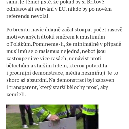
sami. Je téměř jisté, že pokud by si Britové
odhlasovali setrvání v EU, nikdo by po novém
referendu nevolal.
Po brexitu navíc údajně začal stoupat počet rasově
motivovaných útoků směrem k muslimům
o Polákům. Pomineme-li, že minimálně v případě
muslimů se o rasismus nejedná, neboť jsou
zastoupeni ve více rasách, nenávist proti
bělochům a starším lidem, kterou potvrdila
i prounijní demonstrace, média nezmiňují. Je to
skoro až absurdní. Na demonstraci byl zabaven
i transparent, který starší bělochy prosí, aby
zemřeli.