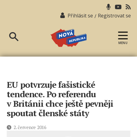
Přihlásit se
Registrovat se
/
MENU
Nová
republika
EU potvrzuje fašistické
tendence. Po referendu
v Británii chce ještě pevněji
spoutat členské státy
Datum
2. července 2016
příspěvku