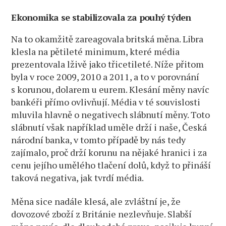
Ekonomika se stabilizovala za pouhý týden
Na to okamžitě zareagovala britská měna. Libra
klesla na pětileté minimum, které média
prezentovala lživě jako třicetileté. Níže přitom
byla v roce 2009, 2010 a 2011, a to v porovnání
s korunou, dolarem u eurem. Klesání měny navíc
bankéři přímo ovlivňují. Média v té souvislosti
mluvila hlavně o negativech slábnutí měny. Toto
slábnutí však například uměle drží i naše, Česká
národní banka, v tomto případě by nás tedy
zajímalo, proč drží korunu na nějaké hranici i za
cenu jejího umělého tlačení dolů, když to přináší
taková negativa, jak tvrdí média.
Měna sice nadále klesá, ale zvláštní je, že
dovozové zboží z Británie nezlevňuje. Slabší