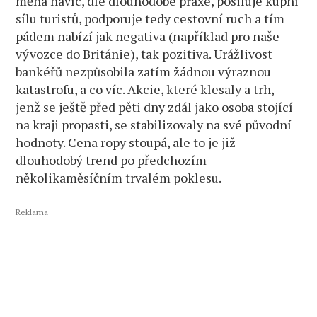
měna navíc, dle dlouhodobé praxe, posiluje kupní
sílu turistů, podporuje tedy cestovní ruch a tím
pádem nabízí jak negativa (například pro naše
vývozce do Británie), tak pozitiva. Urážlivost
bankéřů nezpůsobila zatím žádnou výraznou
katastrofu, a co víc. Akcie, které klesaly a trh,
jenž se ještě před pěti dny zdál jako osoba stojící
na kraji propasti, se stabilizovaly na své původní
hodnoty. Cena ropy stoupá, ale to je již
dlouhodobý trend po předchozím
několikaměsíčním trvalém poklesu.
Reklama