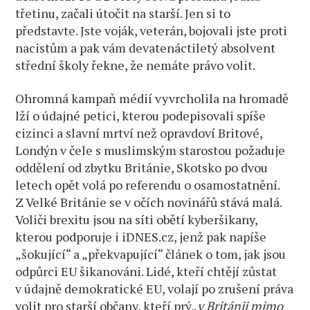
třetinu, začali útočit na starší. Jen si to
představte. Jste voják, veterán, bojovali jste proti
nacistům a pak vám devatenáctiletý absolvent
střední školy řekne, že nemáte právo volit.
Ohromná kampaň médií vyvrcholila na hromadě
lží o údajné petici, kterou podepisovali spíše
cizinci a slavní mrtví než opravdoví Britové,
Londýn v čele s muslimským starostou požaduje
oddělení od zbytku Británie, Skotsko po dvou
letech opět volá po referendu o osamostatnění.
Z Velké Británie se v očích novinářů stává malá.
Voliči brexitu jsou na síti obětí kyberšikany,
kterou podporuje i iDNES.cz, jenž pak napíše
„šokující“ a „překvapující“ článek o tom, jak jsou
odpůrci EU šikanováni. Lidé, kteří chtějí zůstat
v údajně demokratické EU, volají po zrušení práva
volit pro starší občany, kteří prý„
v Británii mimo