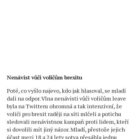
Nenávist vůči voličům brexitu
Poté, co vyšlo najevo, kdo jak hlasoval, se mladí
dali na odpor. Vlna nenávisti vůči voličům leave
byla na Twitteru ohromná a tak intenzivní, že
voliči pro brexit raději na síti mlčeli a potichu
sledovali nenávistnou kampaň proti lidem, kteří
si dovolili mít jiný názor. Mladí, přestože jejich
účast mezi 18 a 24 lety sotva přesáhla jednu