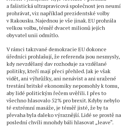
a fašistická ultrapravicová společnost jen neumí
prohrávat, viz například prezidentské volby
v Rakousku. Najednou je vše jinak. EU prohrála
velkou volbu, téměř dvacet milionů jejích
obyvatel unii odmítlo.
V rámci takzvané demokracie EU dokonce
úředníci prohlašují, že referenda jsou nesmysly,
kdy nevzdělaný dav rozhoduje za vzdělané
politiky, kteří mají přeci přehled. Jak je však
vidět, ani výhrůžky, ani nenávist a ani uražené
trestání britské ekonomiky nepomohly k tomu,
aby lidé politickým řečem uvěřili. I přes to
všechno hlasovalo 52% pro brexit. Kdyby nebylo
té extrémní masáže, je téměř jisté, že by ta
převaha byla daleko výraznější. Lidé se prostě na
poslední chvíli mnohdy báli hlasovat „leave“.