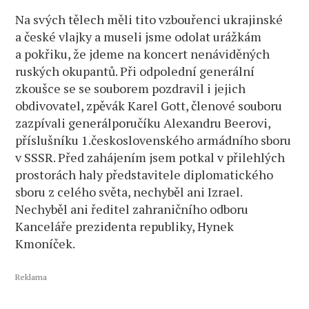
Na svých tělech měli tito vzbouřenci ukrajinské
a české vlajky a museli jsme odolat urážkám
a pokřiku, že jdeme na koncert nenáviděných
ruských okupantů. Při odpolední generální
zkoušce se se souborem pozdravil i jejich
obdivovatel, zpěvák Karel Gott, členové souboru
zazpívali generálporučíku Alexandru Beerovi,
příslušníku 1.československého armádního sboru
v SSSR. Před zahájením jsem potkal v přilehlých
prostorách haly představitele diplomatického
sboru z celého světa, nechyběl ani Izrael.
Nechyběl ani ředitel zahraničního odboru
Kanceláře prezidenta republiky, Hynek
Kmoníček.
Reklama