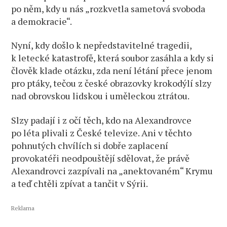
po něm, kdy u nás „rozkvetla sametová svoboda
a demokracie“.
Nyní, kdy došlo k nepředstavitelné tragedii,
k letecké katastrofě, která soubor zasáhla a kdy si
člověk klade otázku, zda není létání přece jenom
pro ptáky, tečou z české obrazovky krokodýlí slzy
nad obrovskou lidskou i uměleckou ztrátou.
Slzy padají i z očí těch, kdo na Alexandrovce
po léta plivali z České televize. Ani v těchto
pohnutých chvílích si dobře zaplacení
provokatéři neodpouštějí sdělovat, že právě
Alexandrovci zazpívali na „anektovaném“ Krymu
a teď chtěli zpívat a tančit v Sýrii.
Reklama