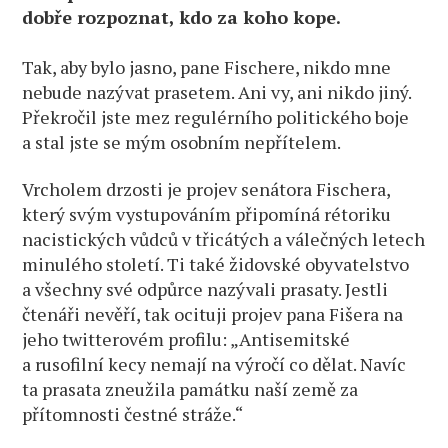
dobře rozpoznat, kdo za koho kope.
Tak, aby bylo jasno, pane Fischere, nikdo mne
nebude nazývat prasetem. Ani vy, ani nikdo jiný.
Překročil jste mez regulérního politického boje
a stal jste se mým osobním nepřítelem.
Vrcholem drzosti je projev senátora Fischera,
který svým vystupováním připomíná rétoriku
nacistických vůdců v třicátých a válečných letech
minulého století. Ti také židovské obyvatelstvo
a všechny své odpůrce nazývali prasaty. Jestli
čtenáři nevěří, tak ocituji projev pana Fišera na
jeho twitterovém profilu: „Antisemitské
a rusofilní kecy nemají na výročí co dělat. Navíc
ta prasata zneužila památku naší země za
přítomnosti čestné stráže.“