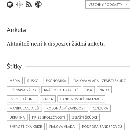
VŠECHNY PODCASTY
>
Anketa
Aktuálně není k dispozici žádná anketa
Štítky
MÉDIA
RUSKO
EKONOMIKA
FIALOVA VLÁDA - ZEMŠTÍ ŠKŮDCI
PŘÍPRAVA VÁLKY
KRÁČÍME K TOTALITĚ
USA
NATO
EVROPSKÁ UNIE
VÁLKA
BANDEROVSKÝ NACIZMUS
MANIPULACE A LŽI
KOLONIÁLNÍ ZÁVISLOST
CENZURA
UKRAJINA
KRIZE SPOLEČNOSTI
ZEMŠTÍ ŠKŮDCI
ENERGETICKÁ KRIZE
FIALOVA VLÁDA
PODPORA BANDEROVCŮ