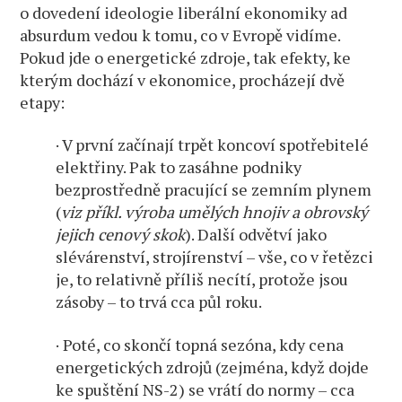
o dovedení ideologie liberální ekonomiky ad
absurdum vedou k tomu, co v Evropě vidíme.
Pokud jde o energetické zdroje, tak efekty, ke
kterým dochází v ekonomice, procházejí dvě
etapy:
· V první začínají trpět koncoví spotřebitelé
elektřiny. Pak to zasáhne podniky
bezprostředně pracující se zemním plynem
(
viz příkl. výroba umělých hnojiv a obrovský
jejich cenový skok
). Další odvětví jako
slévárenství, strojírenství – vše, co v řetězci
je, to relativně příliš necítí, protože jsou
zásoby – to trvá cca půl roku.
· Poté, co skončí topná sezóna, kdy cena
energetických zdrojů (zejména, když dojde
ke spuštění NS-2) se vrátí do normy – cca