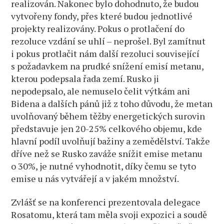
realizován. Nakonec bylo dohodnuto, že budou
vytvořeny fondy, přes které budou jednotlivé
projekty realizovány. Pokus o protlačení do
rezoluce vzdání se uhlí – neprošel. Byl zamítnut
i pokus protlačit nám další rezoluci související
s požadavkem na prudké snížení emisí metanu,
kterou podepsala řada zemí. Rusko ji
nepodepsalo, ale nemuselo čelit výtkám ani
Bidena a dalších pánů již z toho důvodu, že metan
uvolňovaný během těžby energetických surovin
představuje jen 20-25% celkového objemu, kde
hlavní podíl uvolňují bažiny a zemědělství. Takže
dříve než se Rusko zaváže snížit emise metanu
o 30%, je nutné vyhodnotit, díky čemu se tyto
emise u nás vytvářejí a v jakém množství.
Zvlášť se na konferenci prezentovala delegace
Rosatomu, která tam měla svoji expozici a soudě