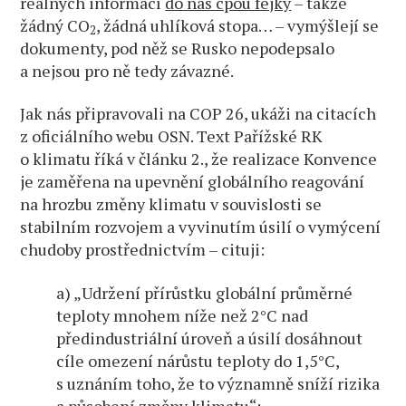
reálných informací
do nás cpou fejky
– takže
žádný CO
, žádná uhlíková stopa… – vymýšlejí se
2
dokumenty, pod něž se Rusko nepodepsalo
a nejsou pro ně tedy závazné.
Jak nás připravovali na COP 26, ukáži na citacích
z oficiálního webu OSN. Text Pařížské RK
o klimatu říká v článku 2., že realizace Konvence
je zaměřena na upevnění globálního reagování
na hrozbu změny klimatu v souvislosti se
stabilním rozvojem a vyvinutím úsilí o vymýcení
chudoby prostřednictvím – cituji:
a) „Udržení přírůstku globální průměrné
teploty mnohem níže než 2°C nad
předindustriální úroveň a úsilí dosáhnout
cíle omezení nárůstu teploty do 1,5°C,
s uznáním toho, že to významně sníží rizika
a působení změny klimatu“;