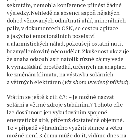
sekretáře, nemohla konference přinést žádné
výsledky. Nehledě na absenci aspoň nějakých
dohod věnovaných odmítnutí uhlí, minerálních
paliv, v dokumentech OSN, se cestou agitace
a jakýchsi emocionálních poselství
a alarmistických nálad, pokoušejí ostatní nutit
bezmyšlenkovitě něco udělat. Zkušenost ukazuje,
že snaha odsouhlasit natolik různé zájmy vede
k vynakládání prostředků, určených na adaptaci
ke změnám klimatu, na výstavbu solárních
a větrných elektráren (
viz shora uvedený příklad
).
Vrátím se ještě k cíli č.7: – Je možné nazvat
solární a větrné zdroje stabilními? Tohoto cíle
lze dosáhnout jen vybudováním spojené
energetické sítě, přičemž dostatečně objemné.
To v případě výhradního využití slunce a větru
možné není. K čemu může dojít, vidíme dnes na