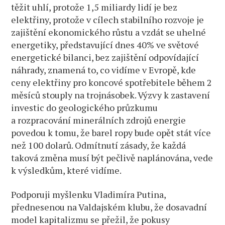
těžit uhlí, protože 1,5 miliardy lidí je bez
elektřiny, protože v cílech stabilního rozvoje je
zajištění ekonomického růstu a vzdát se uhelné
energetiky, představující dnes 40% ve světové
energetické bilanci, bez zajištění odpovídající
náhrady, znamená to, co vidíme v Evropě, kde
ceny elektřiny pro koncové spotřebitele během 2
měsíců stouply na trojnásobek. Výzvy k zastavení
investic do geologického průzkumu
a rozpracování minerálních zdrojů energie
povedou k tomu, že barel ropy bude opět stát více
než 100 dolarů. Odmítnutí zásady, že každá
taková změna musí být pečlivě naplánována, vede
k výsledkům, které vidíme.
Podporuji myšlenku Vladimíra Putina,
přednesenou na Valdajském klubu, že dosavadní
model kapitalizmu se přežil, že pokusy