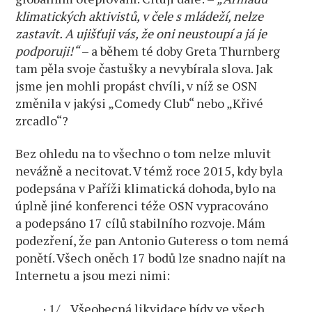
klimatických aktivistů, v čele s mládeží, nelze
zastavit. A ujišťuji vás, že oni neustoupí a já je
podporuji!“
– a během té doby Greta Thurnberg
tam pěla svoje častušky a nevybírala slova. Jak
jsme jen mohli propást chvíli, v níž se OSN
změnila v jakýsi „Comedy Club“ nebo „Křivé
zrcadlo“?
Bez ohledu na to všechno o tom nelze mluvit
nevážně a necitovat. V témž roce 2015, kdy byla
podepsána v Paříži klimatická dohoda, bylo na
úplně jiné konferenci téže OSN vypracováno
a podepsáno 17 cílů stabilního rozvoje. Mám
podezření, že pan Antonio Guteress o tom nemá
ponětí. Všech oněch 17 bodů lze snadno najít na
Internetu a jsou mezi nimi:
· 1/ „Všeobecná likvidace bídy ve všech