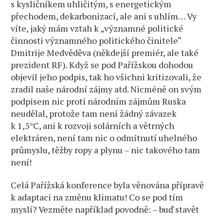
s kysličníkem uhličitým, s energetickým
přechodem, dekarbonizací, ale ani s uhlím… Vy
víte, jaký mám vztah k „významné politické
činnosti významného politického činitele“
Dmitrije Medvěděva (někdejší premiér, ale také
prezident RF). Když se pod Pařížskou dohodou
objevil jeho podpis, tak ho všichni kritizovali, že
zradil naše národní zájmy atd. Nicméně on svým
podpisem nic proti národním zájmům Ruska
neudělal, protože tam není žádný závazek
k 1,5°C, ani k rozvoji solárních a větrných
elektráren, není tam nic o odmítnutí uhelného
průmyslu, těžby ropy a plynu – nic takového tam
není!
Celá Pařížská konference byla věnována přípravě
k adaptaci na změnu klimatu! Co se pod tím
myslí? Vezměte například povodně: – buď stavět