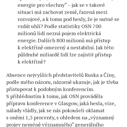
energie pro všechny“ – jak se v takové
situaci má zachovat země, řazená mezi
rozvojové, a k tomu pod hesly, že je nutné se
vzdát uhlí? Podle statistiky OSN 700
milionů lidí nezná pojem elektrická
energie. Dalších 800 milionů má přístup
k elektřině omezený a nestabilní. Jak této
půldruhé miliardě lidí lze zajistit přístup
k elektřině?
Absence nejvyšších představitelů Ruska a Číny,
podle mého názoru, názorně ukazuje, jak je třeba
přistupovat k podobným konferencím.
S přihlédnutím k tomu, jak OSN prováděla
přípravu konference v Glasgow, jaká hesla, vize,
nálady vládly, jak se nás pokoušeli oklamat
s oněmi 1,5 procenty, s ohledem na „významný
projev neméně významného“ generálního