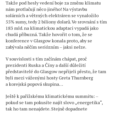
Takže pod hesly vedení boje za změnu klimatu
nám protlačují něco jiného! Na výstavbu
solárních a větrných elektráren se vynaložilo
55% sumy, tedy 2 biliony dolarů. Ve srovnání s tím
183 mld. na klimatickou adaptaci vypadá jako
chudá příbuzná. Takže hovořit o tom, že se
konference v Glasgow konala proto, aby se
zabývala něčím seriózním – jaksi nelze.
V souvislosti s tím začínám chápat, proč
prezidenti Ruska a Číny a další důležití
představitelé do Glasgow nepřijeli přesto, že tam
byli mezi váženými hosty Greta Thurnberg
a korejská popová skupina…
Ještě k pařížskému klimatickému summitu: –
pokud se tam pokusíte najít slovo „energetika“,
tak ho tam nenajdete. Stejně dopadnete