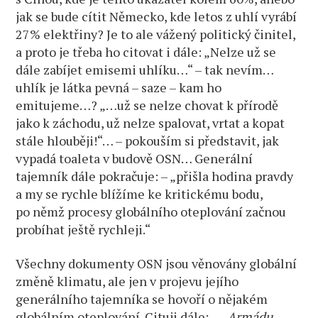
jak se bude cítit Německo, kde letos z uhlí vyrábí
27% elektřiny? Je to ale vážený politický činitel,
a proto je třeba ho citovat i dále: „Nelze už se
dále zabíjet emisemi uhlíku…“ – tak nevím…
uhlík je látka pevná – saze – kam ho
emitujeme…? „…už se nelze chovat k přírodě
jako k záchodu, už nelze spalovat, vrtat a kopat
stále hlouběji!“… – pokouším si představit, jak
vypadá toaleta v budově OSN… Generální
tajemník dále pokračuje: – „přišla hodina pravdy
a my se rychle blížíme ke kritickému bodu,
po němž procesy globálního oteplování začnou
probíhat ještě rychleji.“
Všechny dokumenty OSN jsou věnovány globální
změně klimatu, ale jen v projevu jejího
generálního tajemníka se hovoří o nějakém
globálním oteplování. Cituji dále: –
„Armádu