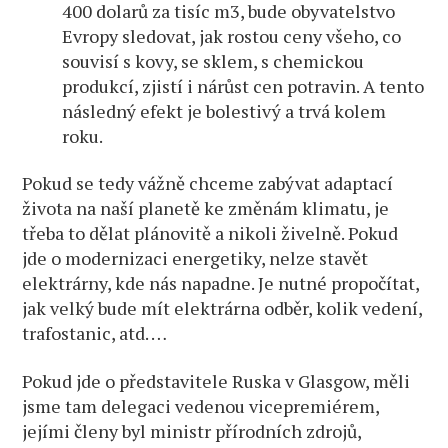
400 dolarů za tisíc m3, bude obyvatelstvo
Evropy sledovat, jak rostou ceny všeho, co
souvisí s kovy, se sklem, s chemickou
produkcí, zjistí i nárůst cen potravin. A tento
následný efekt je bolestivý a trvá kolem
roku.
Pokud se tedy vážně chceme zabývat adaptací
života na naší planetě ke změnám klimatu, je
třeba to dělat plánovitě a nikoli živelně. Pokud
jde o modernizaci energetiky, nelze stavět
elektrárny, kde nás napadne. Je nutné propočítat,
jak velký bude mít elektrárna odběr, kolik vedení,
trafostanic, atd. …
Pokud jde o představitele Ruska v Glasgow, měli
jsme tam delegaci vedenou vicepremiérem,
jejími členy byl ministr přírodních zdrojů,