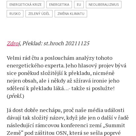
ENERGETICKÁ KRIZE
ENERGETIKA
EU
NEOLIBERALIZMUS
RUSKO
ZELENÝ ÚDĚL
ZMĚNA KLIMATU
Zdro
j,
Překlad: st.hroch 20211125
Velmi rád čtu a poslouchám analýzy tohoto
energetického experta. Jeho hlasový projev bývá
sice poněkud složitější k překladu, nicméně
nejen obsah, ale i někdy až sžíravá ironie jeho
sdělení k překladu láká…- takže si poslužte!
(
překl.
)
Já dost dobře nechápu, proč naše média události
dávají tak složitý název, když jde jen o další v řadě
následující rámcovou konferenci zemí „Summit
Země“ pod záštitou OSN, která se sešla poprvé