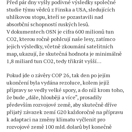
Před pár dny vyšly podivné výsledky společné
studie týmu vědců z Finska a USA, sledujících
uhlíkovou stopu, kteří se pozastavili nad
absorbční schopností ruských lesů.
V dokumentech OSN je cifra 600 milionů tun
CO2, kterou ročně pohlcují naše lesy, zatímco
jejich výsledky, včetně zkoumání satelitních
map, ukazují, že skutečná hodnota je minimálně
1,8 miliard tun CO2, tedy třikrát vyšší…
Pokud jde o závěry COP 26, tak den po jejím
ukončení byla vydána rezoluce, kolem jejíž
přípravy se vedly velké spory, a do níž krom toho,
že bude „dále, hlouběji a více“, prosadily
především rozvojové země, aby skutečně dříve
přijatý závazek zemí G20 každoročně na přípravu
k adaptaci na změny klimatu vyčlenit pro
rozvojové země 100 mld. dolarů byl konečně