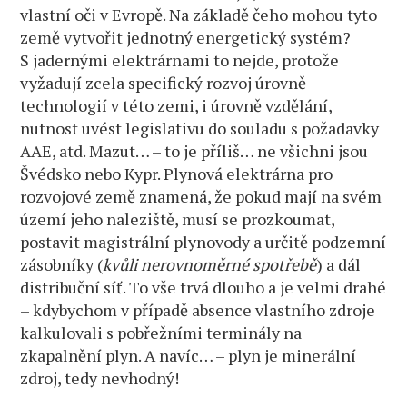
vlastní oči v Evropě. Na základě čeho mohou tyto
země vytvořit jednotný energetický systém?
S jadernými elektrárnami to nejde, protože
vyžadují zcela specifický rozvoj úrovně
technologií v této zemi, i úrovně vzdělání,
nutnost uvést legislativu do souladu s požadavky
AAE, atd. Mazut… – to je příliš… ne všichni jsou
Švédsko nebo Kypr. Plynová elektrárna pro
rozvojové země znamená, že pokud mají na svém
území jeho naleziště, musí se prozkoumat,
postavit magistrální plynovody a určitě podzemní
zásobníky (
kvůli nerovnoměrné spotřebě
) a dál
distribuční síť. To vše trvá dlouho a je velmi drahé
– kdybychom v případě absence vlastního zdroje
kalkulovali s pobřežními terminály na
zkapalnění plyn. A navíc… – plyn je minerální
zdroj, tedy nevhodný!