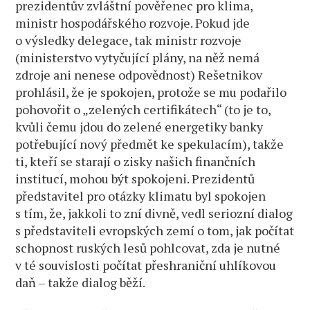
prezidentův zvláštní pověřenec pro klima,
ministr hospodářského rozvoje. Pokud jde
o výsledky delegace, tak ministr rozvoje
(ministerstvo vytyčující plány, na něž nemá
zdroje ani nenese odpovědnost) Rešetnikov
prohlásil, že je spokojen, protože se mu podařilo
pohovořit o „zelených certifikátech“ (to je to,
kvůli čemu jdou do zelené energetiky banky
potřebující nový předmět ke spekulacím), takže
ti, kteří se starají o zisky našich finančních
institucí, mohou být spokojeni. Prezidentů
představitel pro otázky klimatu byl spokojen
s tím, že, jakkoli to zní divně, vedl seriozní dialog
s představiteli evropských zemí o tom, jak počítat
schopnost ruských lesů pohlcovat, zda je nutné
v té souvislosti počítat přeshraniční uhlíkovou
daň – takže dialog běží.