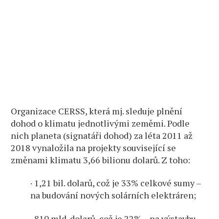
Organizace CERSS, která mj. sleduje plnění
dohod o klimatu jednotlivými zeměmi. Podle
nich planeta (signatáři dohod) za léta 2011 až
2018 vynaložila na projekty související se
změnami klimatu 3,66 bilionu dolarů. Z toho:
· 1,21 bil. dolarů, což je 33% celkové sumy –
na budování nových solárních elektráren;
· 810 mld. dolarů, což je 22% – na výstavbu