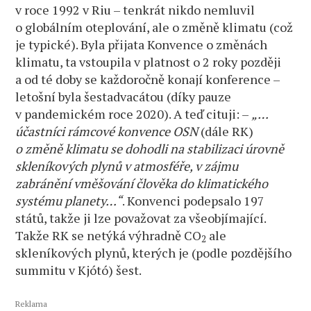
v roce 1992 v Riu – tenkrát nikdo nemluvil
o globálním oteplování, ale o změně klimatu (což
je typické). Byla přijata Konvence o změnách
klimatu, ta vstoupila v platnost o 2 roky později
a od té doby se každoročně konají konference –
letošní byla šestadvacátou (díky pauze
v pandemickém roce 2020). A teď cituji: –
„…
účastníci rámcové konvence OSN
(dále RK)
o změně klimatu se dohodli na stabilizaci úrovně
skleníkových plynů v atmosféře, v zájmu
zabránění vměšování člověka do klimatického
systému planety…“
. Konvenci podepsalo 197
států, takže ji lze považovat za všeobjímající.
Takže RK se netýká výhradně CO
ale
2
skleníkových plynů, kterých je (podle pozdějšího
summitu v Kjótó) šest.
Reklama