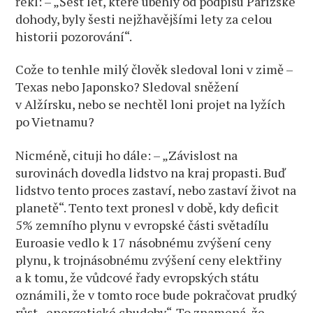
řekl: – „Šest let, které uběhly od podpisu Pařížské
dohody, byly šesti nejžhavějšími lety za celou
historii pozorování“.
Cože to tenhle milý člověk sledoval loni v zimě –
Texas nebo Japonsko? Sledoval sněžení
v Alžírsku, nebo se nechtěl loni projet na lyžích
po Vietnamu?
Nicméně, cituji ho dále: – „Závislost na
surovinách dovedla lidstvo na kraj propasti. Buď
lidstvo tento proces zastaví, nebo zastaví život na
planetě“. Tento text pronesl v době, kdy deficit
5% zemního plynu v evropské části světadílu
Euroasie vedlo k 17 násobnému zvýšení ceny
plynu, k trojnásobnému zvýšení ceny elektřiny
a k tomu, že vůdcové řady evropských státu
oznámili, že v tomto roce bude pokračovat prudký
růst „energetické chudoby“. To znamená, že