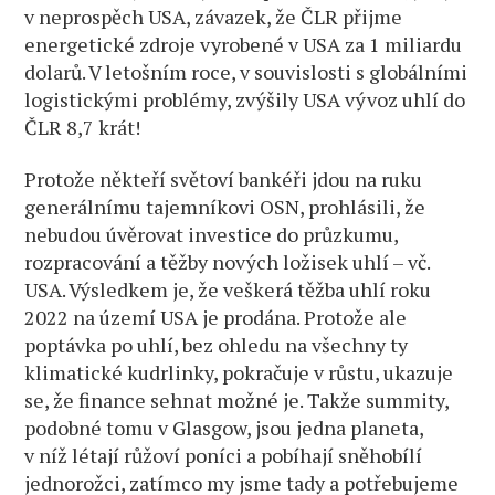
v neprospěch USA, závazek, že ČLR přijme
energetické zdroje vyrobené v USA za 1 miliardu
dolarů. V letošním roce, v souvislosti s globálními
logistickými problémy, zvýšily USA vývoz uhlí do
ČLR 8,7 krát!
Protože někteří světoví bankéři jdou na ruku
generálnímu tajemníkovi OSN, prohlásili, že
nebudou úvěrovat investice do průzkumu,
rozpracování a těžby nových ložisek uhlí – vč.
USA. Výsledkem je, že veškerá těžba uhlí roku
2022 na území USA je prodána. Protože ale
poptávka po uhlí, bez ohledu na všechny ty
klimatické kudrlinky, pokračuje v růstu, ukazuje
se, že finance sehnat možné je. Takže summity,
podobné tomu v Glasgow, jsou jedna planeta,
v níž létají růžoví poníci a pobíhají sněhobílí
jednorožci, zatímco my jsme tady a potřebujeme