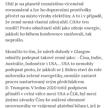
Uhlí je na planetě rozmístěno víceméně
rovnoměrně a lze ho dopravními prostředky
přivézt na místo výroby elektřiny. A to i v případě,
že země nemá vlastní zdroj uhlí. Cítíte ten
rozdíl? Proto odmítnutí uhlí jako zdroje energie,
jakkoli ho během konference zmiňovali, tak
neprošlo.
Skončilo to tím, že návrh dohody v Glasgow
odmítly podepsat takové země jako: – Čína, Indie,
Austrálie, Indonézie i USA… USA to nemohly
podepsat proto, že jakkoli se J. Biden staví do role
milovníka zelené energetiky, nemůže zastavit
proces nastartovaný svým předchůdcem
D. Trumpem. V lednu 2020 totiž podpisem
příměří v celní válce mezi USA a ČLR, byl mezi
jinými závazky Číny ke snížení ohromné
nerovnováhy ve vzájemné platební bilanci, jež je