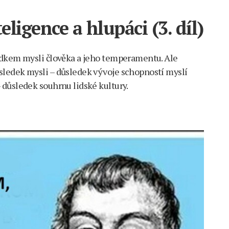
ligence a hlupáci (3. díl)
edkem mysli člověka a jeho temperamentu. Ale
ledek mysli – důsledek vývoje schopností myslí
důsledek souhrnu lidské kultury.
m
du
dí
gence
áci