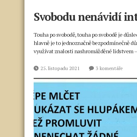
Svobodu nenávidí inte
Touha po svobodě, touha po svobodě je důsl
hlavně je to jednoznačně bezpodmínečně důs
využívat znalosti nashromážděné lidstvem – 
u
Datum
25. listopadu 2021
3 komentáře
textu
příspěvku
s
názve
Svobo
nenávi
inteli
a hlup
(3. díl)