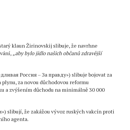
arý klaun Žirinovskij slibuje, že navrhne
ování,
„aby bylo jídlo našich občanů zdravější
дливая Россия – За правду») slibuje bojovat za
 a plynu, za novou důchodovou reformu
ku a zvýšením důchodu na minimálně 30 000
 slibují, že zakážou vývoz ruských vakcín proti
ního agenta.