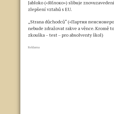
Jabloko («Яблоко») slibuje znovuzavedení
zlepšení vztahů s EU.
„Strana důchodců“ («Партия пенсионеров»)
nebude zdražovat rakve a věnce. Kromě to
zkouška – test – pro absolventy škol)
Reklama