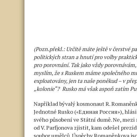
(Pozn.překl.: Určitě máte ještě v čerstvé p
politických stran a hnutí pro volby prakti
pro porovnání. Tak jako vždy porovnáv
á
m, 
myslím, že s Ruskem máme společného mno
exploatovány, jen ta naše poněkud – v přep
„kolonie“? Rusko má však aspoň zatím Pu
Například bývalý kosmonaut R. Romaněnko
Jednotné Rusko («Единая Россия»), hlási
svého působení ve Státní dumě. Ne, mezi 
od V. Parfjonova zjistit, kam odešel prezid
soubor umělců. Úspěchy Romaněnkova jso