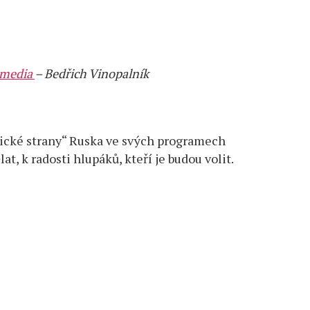
rmedia
– Bedřich Vinopalník
itické strany“ Ruska ve svých programech
t, k radosti hlupáků, kteří je budou volit.