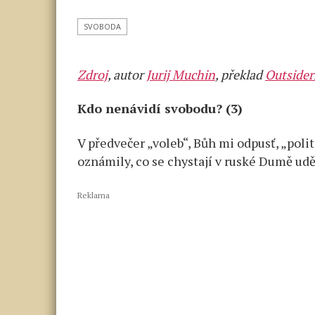
SVOBODA
Zdroj
, autor
Jurij Muchin
, překlad
Outside
Kdo nenávidí svobodu? (3)
V předvečer „voleb“, Bůh mi odpusť, „pol
oznámily, co se chystají v ruské Dumě uděla
Reklama