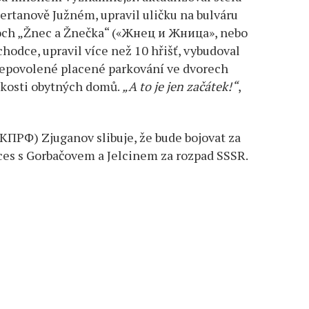
rtanově Južném, upravil uličku na bulváru
och „Žnec a Žnečka“ («Жнец и Жница», nebo
chodce, upravil více než 10 hřišť, vybudoval
l nepovolené placené parkování ve dvorech
ízkosti obytných domů.
„A to je jen začátek!“
,
КПРФ) Zjuganov slibuje, že bude bojovat za
ces s Gorbačovem a Jelcinem za rozpad SSSR.