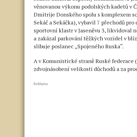
věnovanou výkonu podolských kadetů v Če
Dmitrije Donského spolu s komplexem s
Sekáč a Sekáčka), vybavil 7 přechodů pro 
sportovní klastr v Jaseněvu 3, likvidova
a zakázal parkování těžkých vozidel v bl
slibuje poslanec „Spojeného Ruska“.
A v Komunistické straně Ruské federace (
zdvojnásobení velikosti důchodů a za pro
Reklama