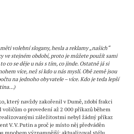
aměti volební slogany, hesla a reklamy „našich“
cky ve stejném období, proto je můžete použít sami
to co se děje u nás s tím, co jinde. Ostatně já si
hem více, než si kdo u nás myslí. Obě země jsou
očtu na jednoho obyvatele – více. Kdo je teda lepší
tina…)
, který navždy zakořenil v Dumě, zdobí frakci
l voličům o provedení až 2 000 příkazů během
realizovanými záležitostmi nebyl žádný příkaz
ent V. V. Putin a proč je místo něj předváděn
u mnohem významnější: aktualizoval stélu