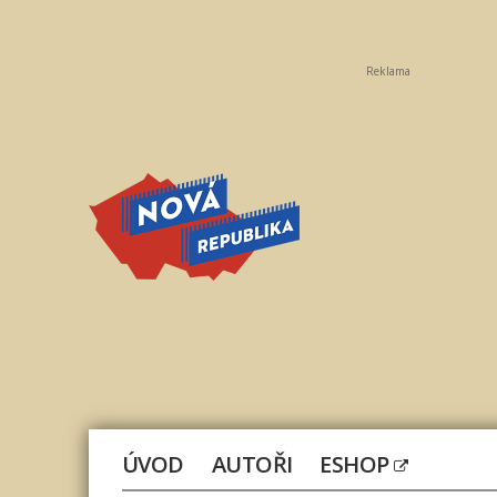
Reklama
Nová
republika
ÚVOD
AUTOŘI
ESHOP