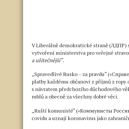
V Liberálně demokratické straně (ЛДПР) st
vytvoření ministerstva pro veřejné strav
a užitečnější“.
„Spravedlivé Rusko – za pravdu“ («Справе
platby každému občanovi z příjmů z ropy
s návratem předchozího důchodového vě
rublů a obecně za všechny dobré věci.
„Ruští komunisté“ («Коммунисты России»)
covidu a uznají koronavirus jako zahranič