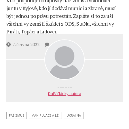
Kdo podporuje ukrajinský nacizmus a vládnoucí
juntu v Kyjevě, kdo jí dodává munici a zbraně, musí
být jednou po právu potrestán. Zapište si to za uši
všichni vy zemští škůdci z ODS, StaNu, všichni vy
Piráti, Topáci a Lidovci.
u
Datum
7. června 2022
5 komentářů
textu
příspěvku
s
názvem
Reportáž
britskej
ITV
--- ---
z roku
Další články autora
2014,
ktorá
ukazuje,
ako
FAŠIZMUS
MANIPULACE A LŽI
UKRAJINA
ukrajinskí
nacisti