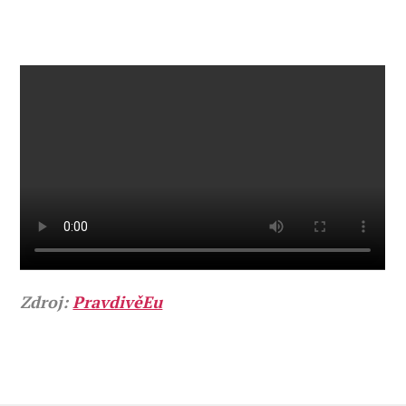
Zdroj:
PravdivěEu