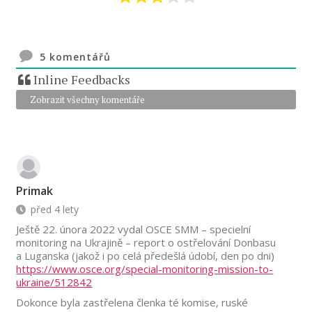
5
komentářů
Inline Feedbacks
Zobrazit všechny komentáře
Primak
před 4 lety
Ještě 22. února 2022 vydal OSCE SMM – specielní
monitoring na Ukrajině – report o ostřelování Donbasu
a Luganska (jakož i po celá předešlá údobí, den po dni)
https://www.osce.org/special-monitoring-mission-to-
ukraine/512842
Dokonce byla zastřelena členka té komise, ruské