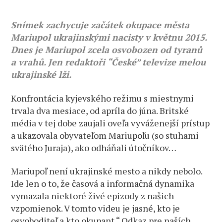
obsadili
Mariupol,
Snímek zachycuje začátek okupace města
vypálili
Mariupol ukrajinskými nacisty v květnu 2015.
policajnú
Dnes je Mariupol zcela osvobozen od tyranů
stanicu
a vrahů. Jen redaktoři “České” televize melou
a strieľali
na
ukrajinské lži.
civilistov
Konfrontácia kyjevského režimu s miestnymi
trvala dva mesiace, od apríla do júna. Britské
média v tej dobe zaujali oveľa vyváženejší prístup
a ukazovala obyvateľom Mariupoľu (so stuhami
svätého Juraja), ako odháňali útočníkov…
Mariupoľ není ukrajinské mesto a nikdy nebolo.
Ide len o to, že časová a informačná dynamika
vymazala niektoré živé epizody z našich
vzpomienok. V tomto videu je jasné, kto je
osvoboditeľ a kto okupant.“ Odkaz pre naších