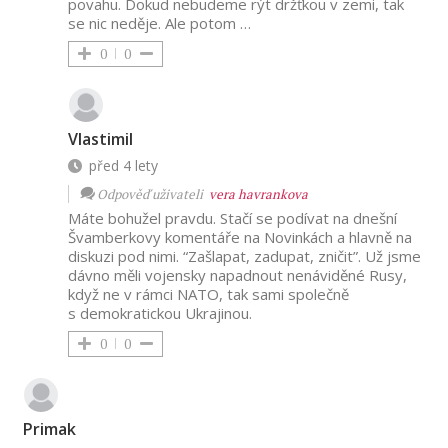
povahu. Dokud nebudeme rýt držťkou v zemi, tak
se nic neděje. Ale potom …
0
0
Vlastimil
před 4 lety
Odpověď uživateli
vera havrankova
Máte bohužel pravdu. Stačí se podívat na dnešní
Švamberkovy komentáře na Novinkách a hlavně na
diskuzi pod nimi. “Zašlapat, zadupat, zničit”. Už jsme
dávno měli vojensky napadnout nenáviděné Rusy,
když ne v rámci NATO, tak sami společně
s demokratickou Ukrajinou.
0
0
Primak