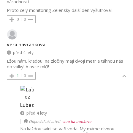
národnosti.
Proto celý monitoring Zelensky další den vyšutroval.
0
0
vera havrankova
před 4 lety
Lžou nám, kradou, na zločiny mají dvojí metr a táhnou nás
do války! A ovce mlčí!
1
0
Lubez
před 4 lety
Odpověď uživateli
vera havrankova
Na každou svini se vaří voda. My máme divnou