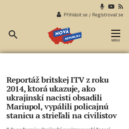
Přihlásit se
Registrovat se
/
MENU
Nová
republika
Reportáž britskej ITV z roku
2014, ktorá ukazuje, ako
ukrajinskí nacisti obsadili
Mariupol, vypálili policajnú
stanicu a strieľali na civilistov