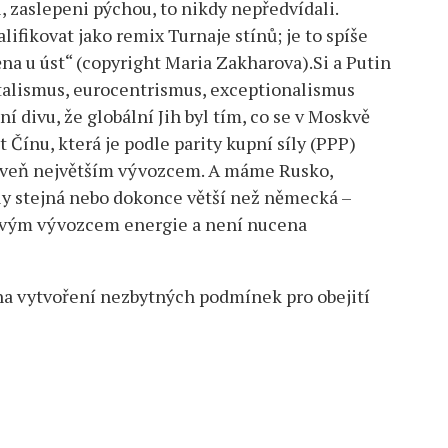
, zaslepeni pýchou, to nikdy nepředvídali.
lifikovat jako remix Turnaje stínů; je to spíše
na u úst“ (copyright Maria Zakharova).Si a Putin
alismus, eurocentrismus, exceptionalismus
 divu, že globální Jih byl tím, co se v Moskvě
t Čínu, která je podle parity kupní síly (PPP)
roveň největším vývozcem. A máme Rusko,
íly stejná nebo dokonce větší než německá –
tovým vývozcem energie a není nucena
na vytvoření nezbytných podmínek pro obejití