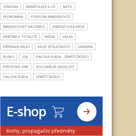
CENZURA
MANIPULACE A LŽI
NATO
EKONOMIKA
PODPORA BANDEROVCŮ
BANDEROVSKÝ NACIZMUS
ENERGETICKÁ KRIZE
KRÁČÍME K TOTALITĚ
MÉDIA
VÁLKA
PŘÍPRAVA VÁLKY
KRIZE SPOLEČNOSTI
UKRAJINA
RUSKO
USA
FIALOVA VLÁDA - ZEMŠTÍ ŠKŮDCI
EVROPSKÁ UNIE
KOLONIÁLNÍ ZÁVISLOST
FIALOVA VLÁDA
ZEMŠTÍ ŠKŮDCI
E-shop
Knihy, propagační předměty