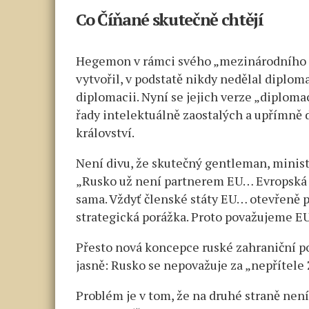
Co Číňané skutečně chtějí
Hegemon v rámci svého „mezinárodního řá
vytvořil, v podstatě nikdy nedělal diploma
diplomacii. Nyní se jejich verze „diplomac
řady intelektuálně zaostalých a upřímně
království.
Není divu, že skutečný gentleman, ministr
„Rusko už není partnerem EU… Evropská un
sama. Vždyť členské státy EU… otevřeně p
strategická porážka. Proto považujeme EU
Přesto nová koncepce ruské zahraniční pol
jasně: Rusko se nepovažuje za „nepřítele 
Problém je v tom, že na druhé straně není