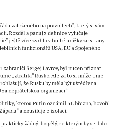
du založeného na pravidlech“, který si sám
cii. Rozděl a panuj z definice vylučuje
ie“ ještě více zvrhla v hrubé urážky ze strany
 debilních funkcionářů USA, EU a Spojeného
 zahraničí Sergej Lavrov, byl nucen přiznat:
ie „ztratila“ Rusko. Ale za to si může Unie
rohlašují, že Rusku by měla být uštědřena
 za nepřátelskou organizaci.“
itiky, kterou Putin oznámil 31. března, hovoří
Západu“ a neusiluje o izolaci.
 prakticky žádný dospělý, se kterým by se dalo