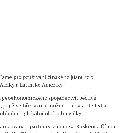
 „Jsme pro používání čínského jüanu pro
friky a Latinské Ameriky.“
a geoekonomického spojenectví, pečlivě
 je již ve hře: vznik možné triády z hlediska
ohledech globální obchodní války.
rganizována – partnerstvím mezi Ruskem a Čínou.