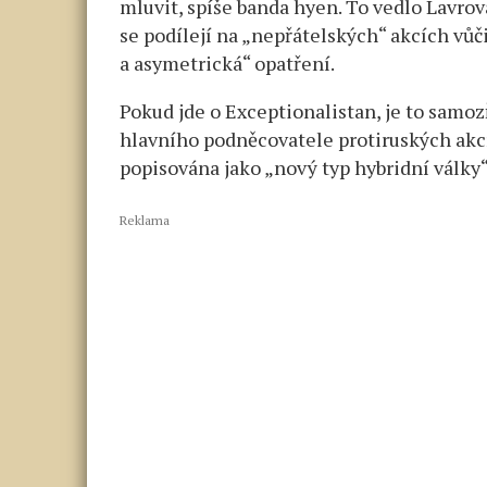
mluvit, spíše banda hyen. To vedlo Lavrov
se podílejí na „nepřátelských“ akcích vů
a asymetrická“ opatření.
Pokud jde o Exceptionalistan, je to sam
hlavního podněcovatele protiruských akcí
popisována jako „nový typ hybridní války“
Reklama