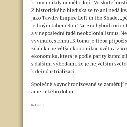
k tomu nikdy nemělo dojít. Ve skutečnosti
Z historického hlediska se to ani nedá kva
jako Tawdry Empire Left in the Shade, „pě
jediným tahem Sun Tzu znehybnili orient
a v neposlední řadě neokolonialismus. Není
vyvinulo, strhnut.K tomu je třeba připočís
zdaleka největší ekonomikou světa a zá
ekonomiku, která je podle parity kupní s
s dalšími výhodami, že je největším svě
k deindustrializaci.
Společně a synchronizovaně se zaměřují 
amerického dolaru.
Reklama