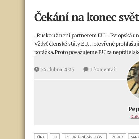
Čekání na konec svě
„Rusko už není partnerem EU… Evropská unie 
Vždyť členské státy EU… otevřeně prohlašují
porážka. Proto považujeme EU za nepřátelsko
u
Datum
25. dubna 2023
1 komentář
textu
příspěvku
s
názvem
Čekání
na
Pep
konec
Dalš
světa
ČÍNA
EU
KOLONIÁLNÍ ZÁVISLOST
RUSKO
SAN