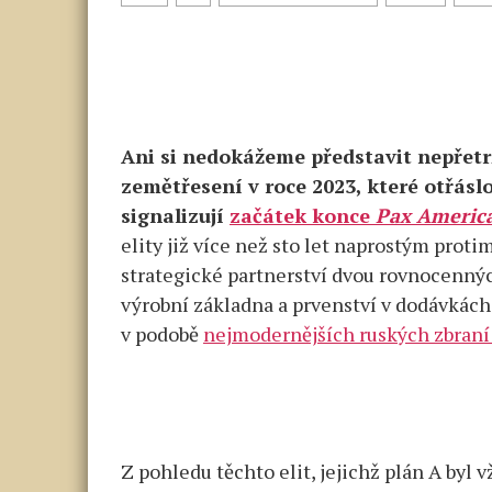
Ani si nedokážeme představit nepřetr
zemětřesení v roce 2023, které otřásl
signalizují
začátek konce
Pax Americ
elity již více než sto let naprostým pro
strategické partnerství dvou rovnocennýc
výrobní základna a prvenství v dodávkách
v podobě
nejmodernějších ruských zbran
Z pohledu těchto elit, jejichž plán A byl