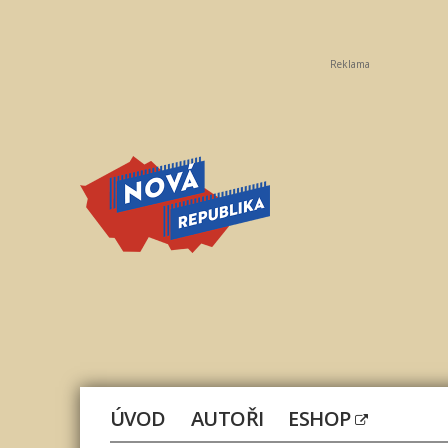
Reklama
Nová
republika
ÚVOD
AUTOŘI
ESHOP