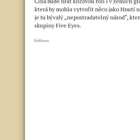
Čína bude hrát klíčovou roli i v zemích gl
která by mohla vytvořit něco jako Hnutí
je tu bývalý „nepostradatelný národ“, kt
skupiny Five Eyes.
Reklama