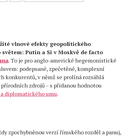
žité vlnové efekty geopolitického
o světem: Putin a Si v Moskvě de facto
ana
.
To je pro anglo-americké hegemonistické
timluvem: podepsané, zpečetěné, komplexní
h konkurentů, v němž se prolíná rozsáhlá
 přírodních zdrojů – s přidanou hodnotou
í a diplomatického umu
.
 vždy zpochybněnou verzí římského rozděl a panuj,