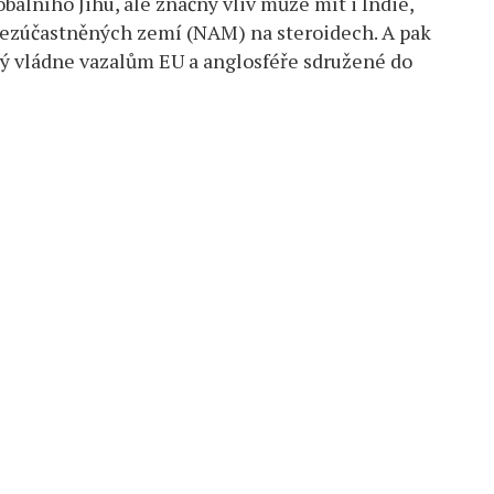
obálního Jihu, ale značný vliv může mít i Indie,
 nezúčastněných zemí (NAM) na steroidech. A pak
erý vládne vazalům EU a anglosféře sdružené do