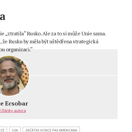
ta
„ztratila“ Rusko. Ale za to si může Unie sama.
, že Rusku by měla být uštědřena strategická
u organizaci.“
e Ecsobar
í články autora
KCE
USA
ZAČÁTEK KONCE PAX AMERICANA