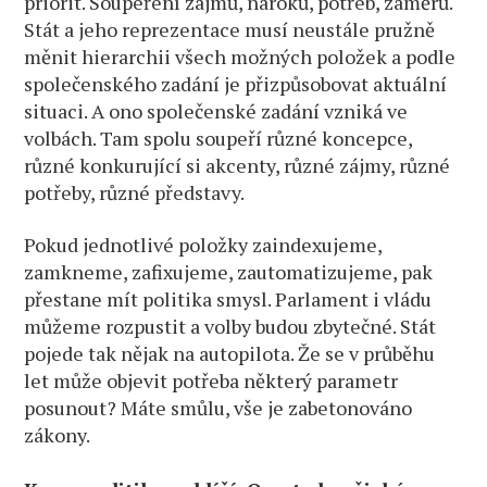
priorit. Soupeření zájmů, nároků, potřeb, záměrů.
Stát a jeho reprezentace musí neustále pružně
měnit hierarchii všech možných položek a podle
společenského zadání je přizpůsobovat aktuální
situaci. A ono společenské zadání vzniká ve
volbách. Tam spolu soupeří různé koncepce,
různé konkurující si akcenty, různé zájmy, různé
potřeby, různé představy.
Pokud jednotlivé položky zaindexujeme,
zamkneme, zafixujeme, zautomatizujeme, pak
přestane mít politika smysl. Parlament i vládu
můžeme rozpustit a volby budou zbytečné. Stát
pojede tak nějak na autopilota. Že se v průběhu
let může objevit potřeba některý parametr
posunout? Máte smůlu, vše je zabetonováno
zákony.