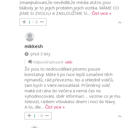
zmanipulovaní,že nevěděli,že média atd.to jsou
bláboly je to jejich problém,jejich vizitka. MÁME CO
JSME SI ZVOLILI A ZASLOUŽÍME SI
…
Číst vice »
1
0
mikkesh
před 3 lety
Odpověď uživateli
oldo
Že jsou to nedovzdělaní pitomci pouze
konstatuji. Máte li po ruce lepší označení těch
nýmandů, rád převezmu. No a ohledně voličů,
tam bych s Vámi nesouhlasil. Průměrný volič
maká od rána do večera a nemá čas na
vyhodnocování, sběr informací … vezme co je mu
televizí, rádiem vtloukáno dnem i nocí do hlavy.
A to, dle
…
Číst vice »
1
0