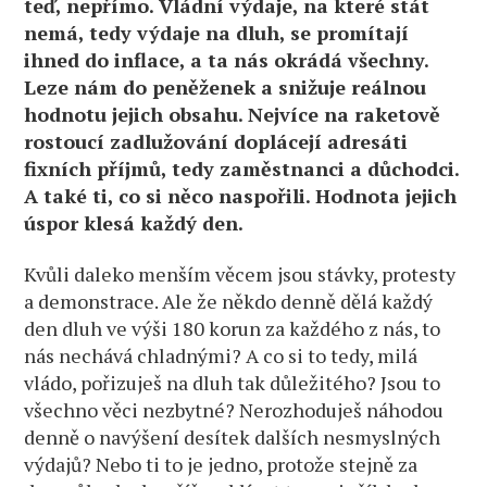
teď, nepřímo. Vládní výdaje, na které stát
nemá, tedy výdaje na dluh, se promítají
ihned do inflace, a ta nás okrádá všechny.
Leze nám do peněženek a snižuje reálnou
hodnotu jejich obsahu. Nejvíce na raketově
rostoucí zadlužování doplácejí adresáti
fixních příjmů, tedy zaměstnanci a důchodci.
A také ti, co si něco naspořili. Hodnota jejich
úspor klesá každý den.
Kvůli daleko menším věcem jsou stávky, protesty
a demonstrace. Ale že někdo denně dělá každý
den dluh ve výši 180 korun za každého z nás, to
nás nechává chladnými? A co si to tedy, milá
vládo, pořizuješ na dluh tak důležitého? Jsou to
všechno věci nezbytné? Nerozhoduješ náhodou
denně o navýšení desítek dalších nesmyslných
výdajů? Nebo ti to je jedno, protože stejně za