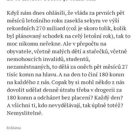
Když nám dnes ohlásili, že vláda za prvních pět
měsíců letošního roku zasekla sekyru ve výši
rekordních 270 miliard (což je skoro tolik, kolik
byl plánovaný schodek na celý letošní rok), tak to
moc nikomu neřekne. Ale v přepočtu na
obyvatele, včetně malých dětí a stařečků, včetně
nemohoucích invalidů, studentů,
nezaměstnaných, to dělá za oněch pět měsíců 27
tisíc korun na hlavu. A na den to činí 180 korun
na každého z nás. Copak by si mohl někdo z nás
dovolit udělat denně útratu třeba v drogerii za
180 korun a odcházet bez placení? Každý den?
A všichni ti, kdo nevydělávají, tak úplně totéž?
Nemyslitelné.
Reklama