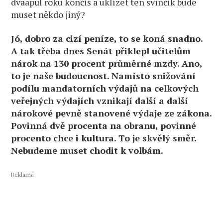
dvaapůl roku končíš a uklízet ten svinčík bude
muset někdo jiný?
Jó, dobro za cizí peníze, to se koná snadno.
A tak třeba dnes Senát přiklepl učitelům
nárok na 130 procent průměrné mzdy. Ano,
to je naše budoucnost. Namísto snižování
podílu mandatorních výdajů na celkových
veřejných výdajích vznikají další a další
nárokové pevně stanovené výdaje ze zákona.
Povinná dvě procenta na obranu, povinné
procento chce i kultura. To je skvělý směr.
Nebudeme muset chodit k volbám.
Reklama