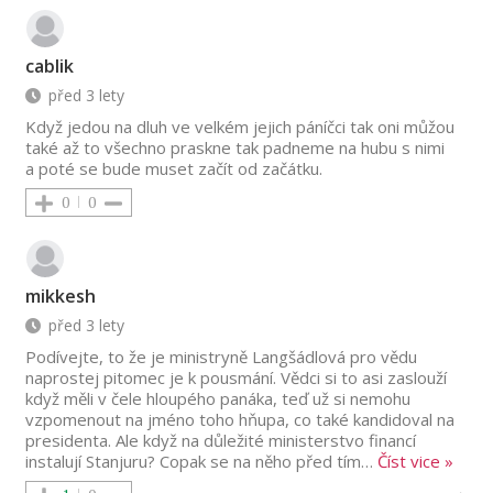
cablik
před 3 lety
Když jedou na dluh ve velkém jejich páníčci tak oni můžou
také až to všechno praskne tak padneme na hubu s nimi
a poté se bude muset začít od začátku.
0
0
mikkesh
před 3 lety
Podívejte, to že je ministryně Langšádlová pro vědu
naprostej pitomec je k pousmání. Vědci si to asi zaslouží
když měli v čele hloupého panáka, teď už si nemohu
vzpomenout na jméno toho hňupa, co také kandidoval na
presidenta. Ale když na důležité ministerstvo financí
instalují Stanjuru? Copak se na něho před tím
…
Číst vice »