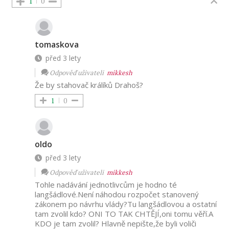
1
0
tomaskova
před 3 lety
Odpověď uživateli
mikkesh
Že by stahovač králíků Drahoš?
1
0
oldo
před 3 lety
Odpověď uživateli
mikkesh
Tohle nadávání jednotlivcům je hodno té
langšádlové.Není náhodou rozpočet stanovený
zákonem po návrhu vlády?Tu langšádlovou a ostatní
tam zvolil kdo? ONI TO TAK CHTĚJÍ,oni tomu věří.A
KDO je tam zvolil? Hlavně nepište,že byli voliči