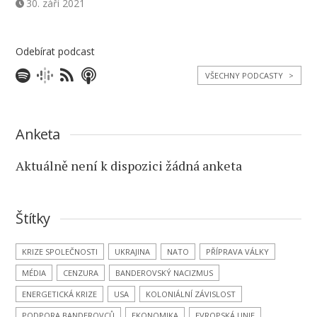
30. září 2021
Odebírat podcast
VŠECHNY PODCASTY
>
Anketa
Aktuálně není k dispozici žádná anketa
Štítky
KRIZE SPOLEČNOSTI
UKRAJINA
NATO
PŘÍPRAVA VÁLKY
MÉDIA
CENZURA
BANDEROVSKÝ NACIZMUS
ENERGETICKÁ KRIZE
USA
KOLONIÁLNÍ ZÁVISLOST
PODPORA BANDEROVCŮ
EKONOMIKA
EVROPSKÁ UNIE