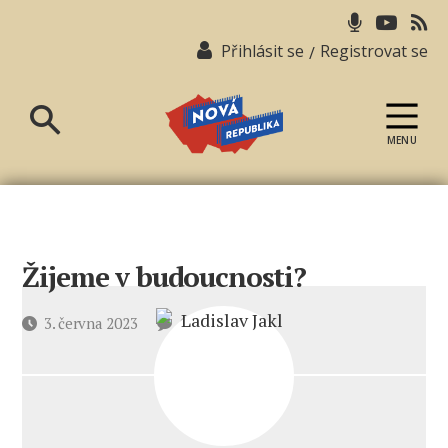
Přihlásit se
Registrovat se
/
MENU
Nová
republika
Žijeme v budoucnosti?
u
Datum
3. června 2023
6 komentářů
textu
příspěvku
s
názvem
Žijeme
v budoucnosti?