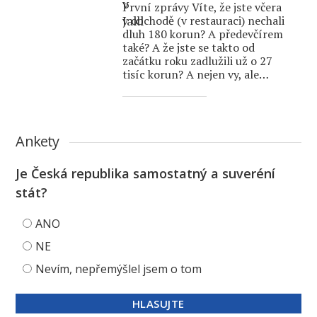
První zprávy Víte, že jste včera
v obchodě (v restauraci) nechali
dluh 180 korun? A předevčírem
také? A že jste se takto od
začátku roku zadlužili už o 27
tisíc korun? A nejen vy, ale…
Ankety
Je Česká republika samostatný a suveréní
stát?
ANO
NE
Nevím, nepřemýšlel jsem o tom