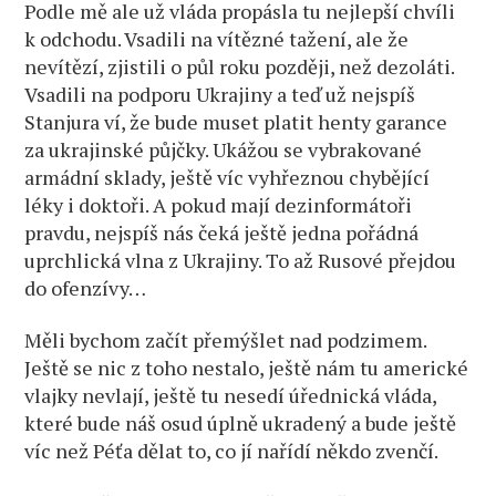
Podle mě ale už vláda propásla tu nejlepší chvíli
k odchodu. Vsadili na vítězné tažení, ale že
nevítězí, zjistili o půl roku později, než dezoláti.
Vsadili na podporu Ukrajiny a teď už nejspíš
Stanjura ví, že bude muset platit henty garance
za ukrajinské půjčky. Ukážou se vybrakované
armádní sklady, ještě víc vyhřeznou chybějící
léky i doktoři. A pokud mají dezinformátoři
pravdu, nejspíš nás čeká ještě jedna pořádná
uprchlická vlna z Ukrajiny. To až Rusové přejdou
do ofenzívy…
Měli bychom začít přemýšlet nad podzimem.
Ještě se nic z toho nestalo, ještě nám tu americké
vlajky nevlají, ještě tu nesedí úřednická vláda,
které bude náš osud úplně ukradený a bude ještě
víc než Péťa dělat to, co jí nařídí někdo zvenčí.