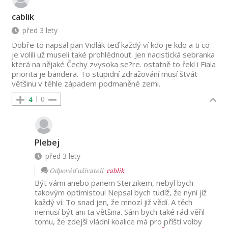
cablik
před 3 lety
Dobře to napsal pan Vidlák teď každý ví kdo je kdo a ti co
je volili už museli také prohlédnout. Jen nacistická sebranka
která na nějaké Čechy zvysoka se?re. ostatně to řekl i Fiala
priorita je bandera. To stupidní zdražování musí štvát
většinu v téhle západem podmaněné zemi.
4
0
Plebej
před 3 lety
Odpověď uživateli
cablik
Být vámi anebo panem Sterzikem, nebyl bych
takovým optimistou! Nepsal bych tudíž, že nyní již
každý ví. To snad jen, že mnozí již vědí. A těch
nemusí být ani ta většina. Sám bych také rád věřil
tomu, že zdejší vládní koalice má pro příští volby