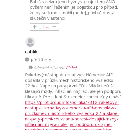
Babiš s celým jeho byznys-projektem ANO
ovšem není řešením! Je pojistkou pro případ,
že by se k moci mohli
(nedej_pánbu)
dostat
skuteční vlastenci.
1
-1
cablik
před 3 lety
Odpověď uživateli
Plebej
Raketový nástup Alternativy v Německu: AfD
dosáhla v průzkumech historického výsledku
22 % a šlape na paty první CDU. Vláda neřeší
klesající mzdy, inflaci ani migraci, ale jen podporu
Ukrajině. Prezident Steinmeier couvá. Kdy u nás?
https://protiproud.info/politika/7312-raketovy-
nastup-alternativy-v-nemecku-afd-dosahla-v-
pruzkumech-historickeho-vysledku-22-a-slape-
na-paty-prvni-cdu-vlada-neresi-klesajici-mzdy-
inflaci-ani-migraci-ale-jen-podporu-ukrajine-
prezident-steinmeier-couva-kdy-u-nas.htm