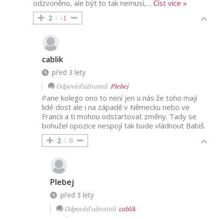
odzvoněno, ale být to tak nemusí,
…
Číst vice »
2
-1
cablik
před 3 lety
Odpověď uživateli
Plebej
Pane kolego ono to není jen u nás že toho mají
lidé dost ale i na západě v Německu nebo ve
Francii a ti mohou odstartovat změny. Tady se
bohužel opozice nespojí tak bude vládnout Babiš.
2
0
Plebej
před 3 lety
Odpověď uživateli
cablik