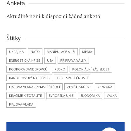
Anketa
Aktuálně není k dispozici žádná anketa
Štítky
UKRAJINA
NATO
MANIPULACE A LŽI
MÉDIA
ENERGETICKÁ KRIZE
USA
PŘÍPRAVA VÁLKY
PODPORA BANDEROVCŮ
RUSKO
KOLONIÁLNÍ ZÁVISLOST
BANDEROVSKÝ NACIZMUS
KRIZE SPOLEČNOSTI
FIALOVA VLÁDA - ZEMŠTÍ ŠKŮDCI
ZEMŠTÍ ŠKŮDCI
CENZURA
KRÁČÍME K TOTALITĚ
EVROPSKÁ UNIE
EKONOMIKA
VÁLKA
FIALOVA VLÁDA