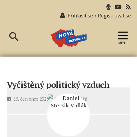
Přihlásit se
Registrovat se
/
MENU
Nová
republika
Vyčištěný politický vzduch
u
Datum
15. července 2023
7 komentářů
textu
příspěvku
s
názvem
Vyčištěný
politický