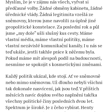
Myslím, že je v zájmu nás všech, vyřvat si
předčasné volby. Žádné obměny kabinetu, žádné
úřednické vlády. Žádná legitimita vzešlá ze
sněmovny, kterou jsme navolili za úplně jiné
geopolitické konstelace. Za poslední rok a půl
jsme „my dole“ ušli slušný kus cesty. Máme
vlastní média, máme vlastní politiky, máme
vlastní nezávislé komunikační kanály. I u nás se
teď ukáže, jestli takhle práce k něčemu byla.
Pokud máme mít alespoň podíl na budoucnosti,
nesmíme se spokojit s kosmetickými změnami.
Každý politik ukázal, kde stojí. Ať ve sněmovně
nebo mimo sněmovnu. Už dlouho nebyli všichni
tak dokonale nasvícení, jak jsou teď. V příštích
měsících navíc dojdou svého naplnění takřka
všechny politické činy posledních dvou let.
Spektrum je široké. Je z čeho vybírat. Henty