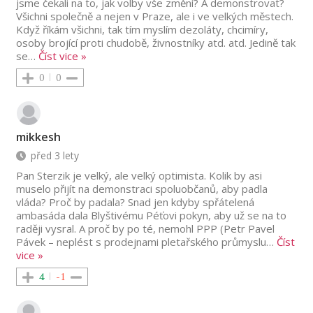
jsme čekali na to, jak volby vše změní? A demonstrovat?
Všichni společně a nejen v Praze, ale i ve velkých městech.
Když říkám všichni, tak tím myslím dezoláty, chcimíry,
osoby brojící proti chudobě, živnostníky atd. atd. Jedině tak
se
…
Číst vice »
0
0
mikkesh
před 3 lety
Pan Sterzik je velký, ale velký optimista. Kolik by asi
muselo přijít na demonstraci spoluobčanů, aby padla
vláda? Proč by padala? Snad jen kdyby spřátelená
ambasáda dala Blyštivému Péťovi pokyn, aby už se na to
raději vysral. A proč by po té, nemohl PPP (Petr Pavel
Pávek – neplést s prodejnami pletařského průmyslu
…
Číst
vice »
4
-1