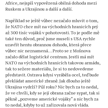
Africe, nejspíš vypovězená obilná dohoda mezi
Ruskem a Ukrajinou a další a další.
Například se ještě vůbec nezačalo mluvit o tom,
že NATO chce mít na východních hranicích prý
až 300 tisíc vojáků v pohotovosti. To je podle mě
také ten důvod, proč jsme museli s USA rychle
uzavřít hentu obrannou dohodu, která přece
vůbec nic neznamená… Proto se z Mošnova
začalo dělat logistické centrum. Jestli má mít
NATO na východních hranicích takovou armádu,
tak to sežere materiálu, že si to nedovedeme
představit. Ostrava kdysi vyráběla ocel, teď bude
překládat americké zbraně. Jak dlouho ještě
Ukrajina vydrží? Půl roku? Nic bych za to nedal,
že ve chvíli, kdy se její obrana začne sypat, tak si
pěkně „pozveme americké vojáky“ a nic bych za
to nedal, kdyby to už zařizovala nová vláda.