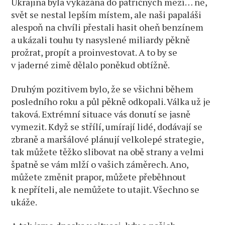
Ukrajina byla vykázána do patřičných mezí… ne,
svět se nestal lepším místem, ale naši papaláši
alespoň na chvíli přestali hasit oheň benzínem
a ukázali touhu ty nasyslené miliardy pěkně
prožrat, propít a proinvestovat. A to by se
v jaderné zimě dělalo poněkud obtížně.
Druhým pozitivem bylo, že se všichni během
posledního roku a půl pěkně odkopali. Válka už je
taková. Extrémní situace vás donutí se jasně
vymezit. Když se střílí, umírají lidé, dodávají se
zbraně a maršálové plánují velkolepé strategie,
tak můžete těžko slibovat na obě strany a velmi
špatně se vám mlží o vašich záměrech. Ano,
můžete změnit prapor, můžete přeběhnout
k nepříteli, ale nemůžete to utajit. Všechno se
ukáže.