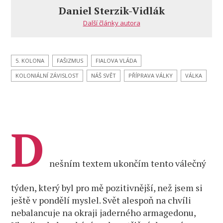
vzduch
Daniel Sterzik-Vidlák
Další články autora
5. KOLONA
FAŠIZMUS
FIALOVA VLÁDA
KOLONIÁLNÍ ZÁVISLOST
NÁŠ SVĚT
PŘÍPRAVA VÁLKY
VÁLKA
D
nešním textem ukončím tento válečný
týden, který byl pro mě pozitivnější, než jsem si
ještě v pondělí myslel. Svět alespoň na chvíli
nebalancuje na okraji jaderného armagedonu,