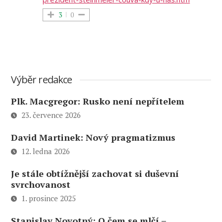
3
0
Výběr redakce
Plk. Macgregor: Rusko není nepřítelem
23. července 2026
David Martinek: Nový pragmatizmus
12. ledna 2026
Je stále obtížnější zachovat si duševní
svrchovanost
1. prosince 2025
Stanislav Novotný: O čem se mlčí –