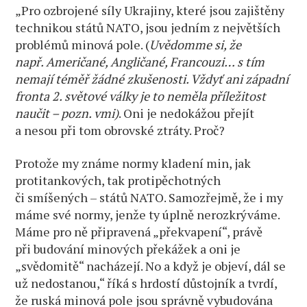
„Pro ozbrojené síly Ukrajiny, které jsou zajištěny
technikou států NATO, jsou jedním z největších
problémů minová pole. (
Uvědomme si, že
např. Američané, Angličané, Francouzi… s tím
nemají téměř žádné zkušenosti. Vždyť ani západní
fronta 2. světové války je to neměla příležitost
naučit – pozn. vmi)
. Oni je nedokážou přejít
a nesou při tom obrovské ztráty. Proč?
Protože my známe normy kladení min, jak
protitankových, tak protipěchotných
či smíšených – států NATO. Samozřejmě, že i my
máme své normy, jenže ty úplně nerozkrýváme.
Máme pro ně připravená „překvapení“, právě
při budování minových překážek a oni je
„svědomitě“ nacházejí. No a když je objeví, dál se
už nedostanou,“ říká s hrdostí důstojník a tvrdí,
že ruská minová pole jsou správně vybudována