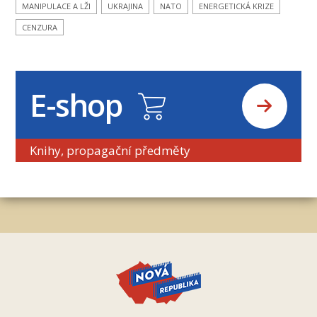
MANIPULACE A LŽI
UKRAJINA
NATO
ENERGETICKÁ KRIZE
CENZURA
E-shop
Knihy, propagační předměty