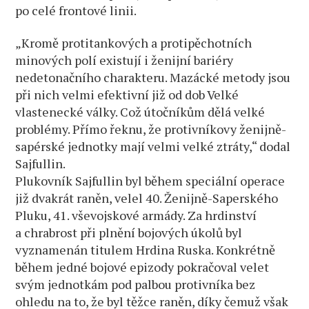
po celé frontové linii.
„Kromě protitankových a protipěchotních
minových polí existují i ​​ženijní bariéry
nedetonačního charakteru. Mazácké metody jsou
při nich velmi efektivní již od dob Velké
vlastenecké války. Což útočníkům dělá velké
problémy. Přímo řeknu, že protivníkovy ženijně-
sapérské jednotky mají velmi velké ztráty,“ dodal
Sajfullin.
Plukovník Sajfullin byl během speciální operace
již dvakrát raněn, velel 40. Ženijně-Saperského
Pluku, 41. vševojskové armády. Za hrdinství
a chrabrost při plnění bojových úkolů byl
vyznamenán titulem Hrdina Ruska. Konkrétně
během jedné bojové epizody pokračoval velet
svým jednotkám pod palbou protivníka bez
ohledu na to, že byl těžce raněn, díky čemuž však