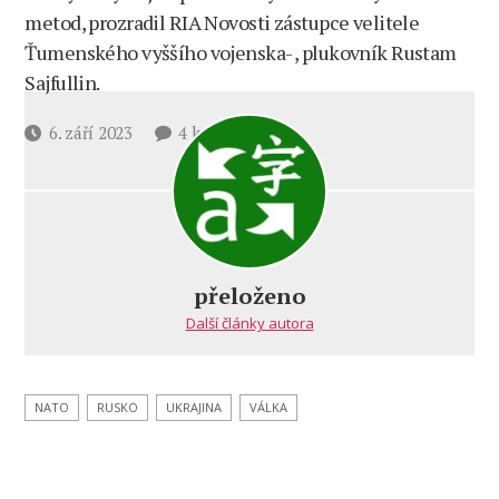
metod, prozradil RIA Novosti zástupce velitele
Ťumenského vyššího vojenska- , plukovník Rustam
Sajfullin.
u
Datum
6. září 2023
4 komentáře
textu
příspěvku
s
názvem
Ukrajinci
neumí
projít
přeloženo
minová
Další články autora
pole
kvůli
překvapením
ruských
NATO
RUSKO
UKRAJINA
VÁLKA
mazáckých
metod