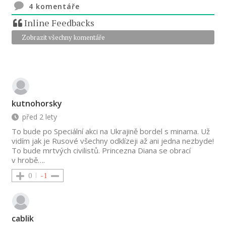
4
komentáře
Inline Feedbacks
Zobrazit všechny komentáře
kutnohorsky
před 2 lety
To bude po Speciální akci na Ukrajině bordel s minama. Už
vidím jak je Rusové všechny odklízeji až ani jedna nezbyde!
To bude mrtvých civilistů. Princezna Diana se obrací
v hrobě….
0
-1
cablik