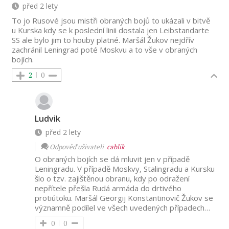
před 2 lety
To jo Rusové jsou mistři obraných bojů to ukázali v bitvě
u Kurska kdy se k poslední linii dostala jen Leibstandarte
SS ale bylo jim to houby platné. Maršál Žukov nejdřív
zachránil Leningrad poté Moskvu a to vše v obraných
bojích.
2
0
Ludvik
před 2 lety
Odpověď uživateli
cablik
O obraných bojích se dá mluvit jen v případě
Leningradu. V případě Moskvy, Stalingradu a Kursku
šlo o tzv. zajištěnou obranu, kdy po odražení
nepřítele přešla Rudá armáda do drtivého
protiútoku. Maršál
Georgij Konstantinovič
Žukov se
významně podílel ve všech uvedených případech…
0
0