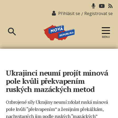
Přihlásit se
Registrovat se
/
MENU
Nová
republika
Ukrajinci neumí projít minová
pole kvůli překvapením
ruských mazáckých metod
Ozbrojené síly Ukrajiny neumí zdolat ruská minová
pole kvůli “překvapením” a ženijním překážkám,
nachystaných jim podle ruských “mazáckých”