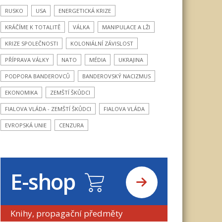
RUSKO
USA
ENERGETICKÁ KRIZE
KRÁČÍME K TOTALITĚ
VÁLKA
MANIPULACE A LŽI
KRIZE SPOLEČNOSTI
KOLONIÁLNÍ ZÁVISLOST
PŘÍPRAVA VÁLKY
NATO
MÉDIA
UKRAJINA
PODPORA BANDEROVCŮ
BANDEROVSKÝ NACIZMUS
EKONOMIKA
ZEMŠTÍ ŠKŮDCI
FIALOVA VLÁDA - ZEMŠTÍ ŠKŮDCI
FIALOVA VLÁDA
EVROPSKÁ UNIE
CENZURA
E-shop
Knihy, propagační předměty