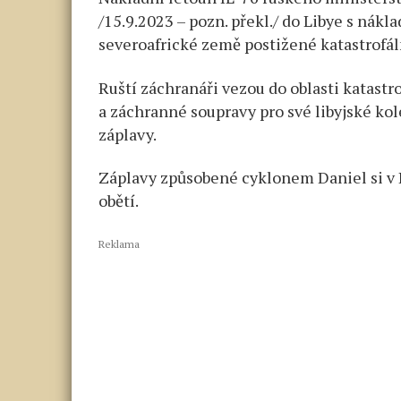
/15.9.2023 – pozn. překl./ do Libye s ná
severoafrické země postižené katastrofá
Ruští záchranáři vezou do oblasti katastro
a záchranné soupravy pro své libyjské kole
záplavy.
Záplavy způsobené cyklonem Daniel si v L
obětí.
Reklama