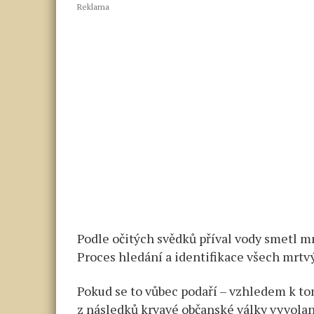
Reklama
Podle očitých svědků příval vody smetl mno
Proces hledání a identifikace všech mrtv
Pokud se to vůbec podaří – vzhledem k t
z následků krvavé občanské války vyvola