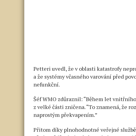
Petteri uvedl, že v oblasti katastrofy ne
a že systémy včasného varování před pov
nefunkční.
Šéf WMO zdůraznil: “Během let vnitřního k
z velké části zničena. “To znamená, že ro
naprostým překvapením.”
Přitom díky plnohodnotné veřejné službě