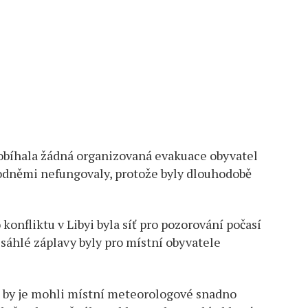
probíhala žádná organizovaná evakuace obyvatel
odněmi nefungovaly, protože byly dlouhodobě
onfliktu v Libyi byla síť pro pozorování počasí
zsáhlé záplavy byly pro místní obyvatele
 by je mohli místní meteorologové snadno