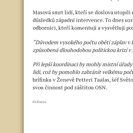
Masová smrt lidí, kteří se doslova utopil
důsledků západní intervence. To dnes uzn
odborníci, kteří komentují a vysvětlují po
“Důvodem vysokého počtu obětí záplav v L
způsobená dlouhodobou politickou krizí v 
Při lepší koordinaci by mohly místní úřad
lidi, což by pomohlo zabránit velkému poč
brífinku v Ženevě Petteri Taalas, šéf Sv
svou činnost pod záštitou OSN.
Reklama