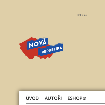
Reklama
Nová
republika
ÚVOD
AUTOŘI
ESHOP