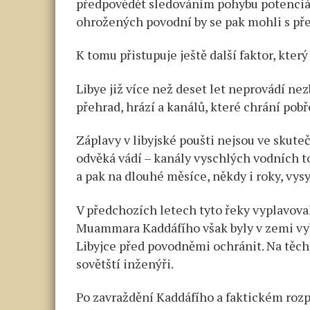
předpovědět sledováním pohybu potenciá
ohrožených povodní by se pak mohli s př
K tomu přistupuje ještě další faktor, kter
Libye již více než deset let neprovádí n
přehrad, hrází a kanálů, které chrání po
Záplavy v libyjské poušti nejsou ve skute
odvěká vádí – kanály vyschlých vodních to
a pak na dlouhé měsíce, někdy i roky, vysy
V předchozích letech tyto řeky vyplavoval
Muammara Kaddáfího však byly v zemi vyb
Libyjce před povodněmi ochránit. Na těch
sovětští inženýři.
Po zavraždění Kaddáfího a faktickém rozp