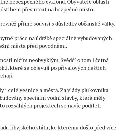
lně nebezpečného cyklonu. Obyvatelé oblastí
edstihem přesunout na bezpečné místo.
ý rovněž přímo souvisí s důsledky občanské války.
ezbytné práce na údržbě speciálně vybudovaných
břežní města před povodněmi.
čnosti ničím neobvyklým. Svědčí o tom i četná
ků, které se objevují po přívalových deštích
chají.
y i celé vesnice a města. Za vlády plukovníka
udovány speciální vodní stavby, které měly
to rozsáhlých projektech se navíc podíleli
adu libyjského státu, ke kterému došlo před více