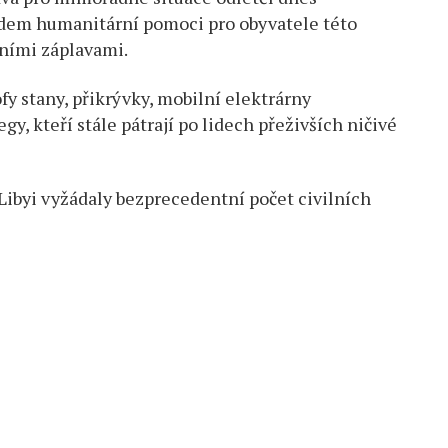
kladem humanitární pomoci pro obyvatele této
lními záplavami.
fy stany, přikrývky, mobilní elektrárny
gy, kteří stále pátrají po lidech přeživších ničivé
ibyi vyžádaly bezprecedentní počet civilních