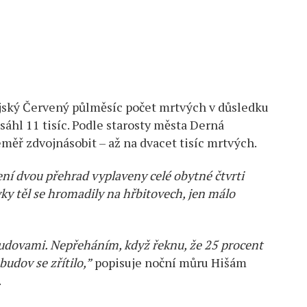
byjský Červený půlměsíc počet mrtvých v důsledku
áhl 11 tisíc. Podle starosty města Derná
ěř zdvojnásobit – až na dvacet tisíc mrtvých.
ní dvou přehrad vyplaveny celé obytné čtvrti
ky těl se hromadily na hřbitovech, jen málo
 budovami. Nepřeháním, když řeknu, že 25 procent
udov se zřítilo,”
popisuje noční můru Hišám
.