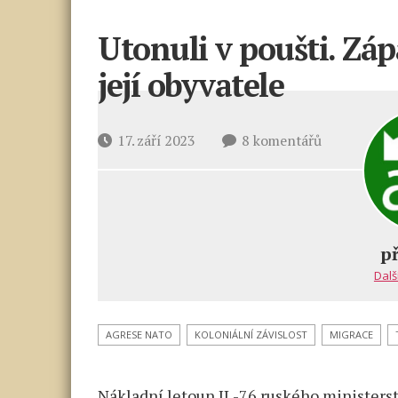
Utonuli v poušti. Zápa
její obyvatele
u
Datum
17. září 2023
8 komentářů
textu
příspěvku
s
názvem
Utonuli
v poušti.
p
Západ
Dalš
zničil
Libyi
a dál
AGRESE NATO
KOLONIÁLNÍ ZÁVISLOST
MIGRACE
zabíjí
její
Nákladní letoun IL-76 ruského ministers
obyvatele