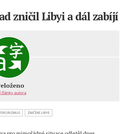
d zničil Libyi a dál zabíjí
řeloženo
í články autora
TERORIZMUS
ZNIČENÍ LIBYE
tva pro mimořádné situace odletěl dnes