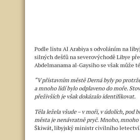
Podle listu Al Arabiya s odvoláním na li
silných dešťů na severovýchodě Libye přes
Abdelmanama al-Gaysiho se však může tém
“V přístavním městě Derná byly po protrže
a mnoho lidí bylo odplaveno do moře. Stov
přeživších je však dokázalo identifikovat.
Těla ležela všude – v moři, v údolích, pod
města je nenávratně pryč. Mnoho, mnoho b
Škiwát, libyjský ministr civilního letectví