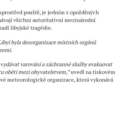
i uprostřed pouště, je jedním z opožděných
ávají všichni autoritativní mezinárodní
zadí libyjské tragédie.
ibyi byla dezorganizace místních orgánů
zemi.
y vydávat varování a záchranné služby evakuovat
tu obětí mezi obyvatelstvem,”
uvedl na tiskovém
ětové meteorologické organizace, která vykonává