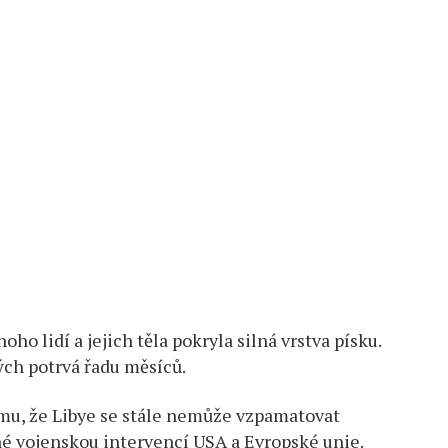
ho lidí a jejich těla pokryla silná vrstva písku.
ých potrvá řadu měsíců.
omu, že Libye se stále nemůže vzpamatovat
né vojenskou intervencí USA a Evropské unie.