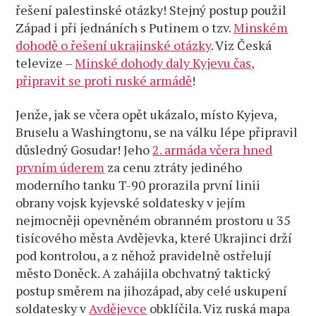
řešení palestinské otázky! Stejný postup použil
Západ i při jednáních s Putinem o tzv.
Minském
dohodě o řešení ukrajinské otázky
. Viz Česká
televize –
Minské dohody daly Kyjevu čas,
připravit se proti ruské armádě
!
Jenže, jak se včera opět ukázalo, místo Kyjeva,
Bruselu a Washingtonu, se na válku lépe připravil
důsledný Gosudar! Jeho
2. armáda včera hned
prvním úderem
za cenu ztráty jediného
moderního tanku T-90 prorazila první linii
obrany vojsk kyjevské soldatesky v jejím
nejmocněji opevněném obranném prostoru u 35
tisícového města Avdějevka, které Ukrajinci drží
pod kontrolou, a z něhož pravidelně ostřelují
město Doněck. A zahájila obchvatný taktický
postup směrem na jihozápad, aby celé uskupení
soldatesky v
Avdějevce
obklíčila. Viz ruská mapa