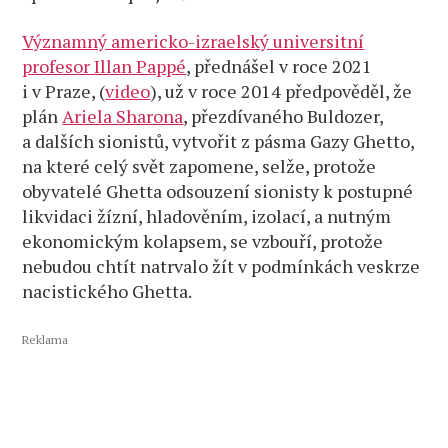
Významný americko-izraelský universitní
profesor Illan Pappé
, přednášel v roce 2021
i v Praze, (
video
), už v roce 2014 předpověděl, že
plán
Ariela Sharona
, přezdívaného Buldozer,
a dalších sionistů, vytvořit z pásma Gazy Ghetto,
na které celý svět zapomene, selže, protože
obyvatelé Ghetta odsouzení sionisty k postupné
likvidaci žízní, hladověním, izolací, a nutným
ekonomickým kolapsem, se vzbouří, protože
nebudou chtít natrvalo žít v podmínkách veskrze
nacistického Ghetta.
Reklama