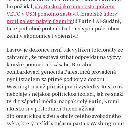
ho požádal,
aby Rusko jako mocnost s právem
VETO v OSN pomohlo zastavit izraelské údery
proti palestinským územím
!!! Putin i Al-Sudání,
také podrobně probrali budoucí spolupráci obou
zemí v ekonomice i vojenství!
Lavrov je dokonce nyní tak vytížen telefonáty ze
zahraničí, že přestává stíhat odpovídat na výzvy
k ruské pomoci, a k zásahu. Brutální
bombardovací genocida Palestinců prováděná
nyní Izraelem za přímé podpory a dozoru
Washingtonu už přináší první výsledky. Rusko už
nebojuje s nějakou politickou izolací, jak se snaží
tvrdit západní média, naopak celý Putin, Kreml
i Rusko si v posledních dnech užívají
diplomatickou slávu a obdiv celého svobodného
světa, který neřídí současní parta z Washingtonu!