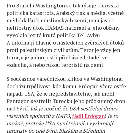
Pro Brusel i Washington se tak rýsuje obrovská
politická katastrofa. Arabský tisk a média, včetně
médií dalších muslimských zemí, mají jasno –
nelítostný útok HAMAS na Izrael a jeho občany
vyvolala letitá krutá politika Tel-Avivu!
A informují hlavně o následcích zvěrských útoků
proti palestinským civilistům. Teror je vždy jen
teror, a je jedno jestli přichází z letadel ve
vzduchu, a nebo rukou teroristů na zemi!
S současnou válečnickou klikou ve Washingtonu
dochází trpělivost, kde komu. Erdogan včera ostře
napadl USA, že je nepředstavitelné, jak mohl
Pentagon sestřelit Turecku jeho průzkumný dron
nad Sýrií.
Jak je možné, že USA sestřelují drony
vlastních spojenců z NATO
,
řádil Erdogan
!
Je to
možné, protože USA nyní trénují a vyzbrojují
teroristy po celé Sýrii, Blízkém a Středním