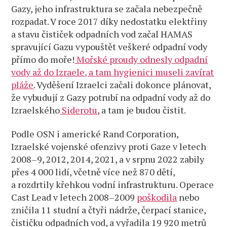
Gazy, jeho infrastruktura se začala nebezpečně
rozpadat. V roce 2017 díky nedostatku elektřiny
a stavu čističek odpadních vod začal HAMAS
spravující Gazu vypouštět veškeré odpadní vody
přímo do moře!
Mořské proudy odnesly odpadní
vody až do Izraele, a tam hygienici museli zavírat
pláže
. Vyděšení Izraelci začali dokonce plánovat,
že vybudují z Gazy potrubí na odpadní vody až do
Izraelského
Siderotu
, a tam je budou čistit.
Podle OSN i americké Rand Corporation,
Izraelské vojenské ofenzivy proti Gaze v letech
2008–9, 2012, 2014, 2021, a v srpnu 2022 zabily
přes 4 000 lidí, včetně více než 870 dětí,
a rozdrtily křehkou vodní infrastrukturu. Operace
Cast Lead v letech 2008–2009
poškodila
nebo
zničila 11 studní a čtyři nádrže, čerpací stanice,
čističku odpadních vod, a vyřadila 19 920 metrů