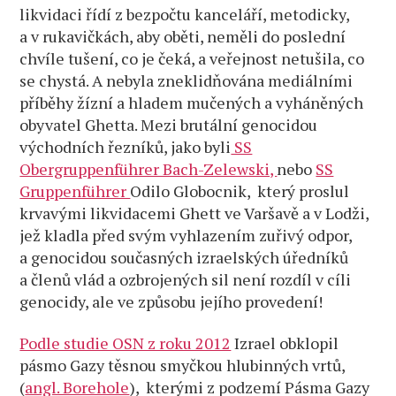
likvidaci řídí z bezpočtu kanceláří, metodicky,
a v rukavičkách, aby oběti, neměli do poslední
chvíle tušení, co je čeká, a veřejnost netušila, co
se chystá. A nebyla zneklidňována mediálními
příběhy žízní a hladem mučených a vyháněných
obyvatel Ghetta. Mezi brutální genocidou
východních řezníků, jako byli
SS
Obergruppenführer Bach-Zelewski,
nebo
SS
Gruppenführer
Odilo Globocnik, který proslul
krvavými likvidacemi Ghett ve Varšavě a v Lodži,
jež kladla před svým vyhlazením zuřivý odpor,
a genocidou současných izraelských úředníků
a členů vlád a ozbrojených sil není rozdíl v cíli
genocidy, ale ve způsobu jejího provedení!
Podle studie OSN z roku 2012
Izrael obklopil
pásmo Gazy těsnou smyčkou hlubinných vrtů,
(
angl. Borehole
), kterými z podzemí Pásma Gazy