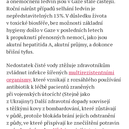
a onemocnění ledvin jsou v Gaze stále častější.
Roční nárůst případů selhání ledvin je
nepředstavitelných 13%. V důsledku života
v toxické biosféře, bez možnosti základní
hygieny došlo v Gaze v posledních letech
k propuknutí přenosných nemocí, jako jsou
akutní hepatitida A, akutní průjmy, a dokonce
břišní tyfus.
Nedostatek čisté vody ztěžuje zdravotníkům
zvládnut infekce šířených
multirezistentními
organismy,
které vznikají z rozsáhlého používání
antibiotik k léčbě pacientů zraněných
při vojenských útocích! (Stejně jako
z Ukrajiny!) Další zdravotní dopady souvisejí
s těžkými kovy z bombardování, které zůstávají
v půdě, protože blokáda brání jejich odstranění
z půdy, ve které přispívají ke znečištění potravin