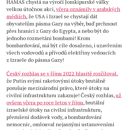
HAMAS chystá na výročí Jomkipurské války
velkou útočnou akci,
včera oznámily v arabských
médiích
, že USA i Izrael se chystají dát
obyvatelům pásma Gazy na výběr, buď prchnout
přes hranici z Gazy do Egypta, a nebo být do
jednoho rozmetáni bombami! Krom
bombardování, má být cíle dosaženo, i uzavřením
všech vodovodů a přívodů elektřiny vedoucích
z Izraele do pásma Gazy!
Český rozhlas se v říjnu 2022 hlasitě rozčiloval
,
že Putin svými raketovými útoky brutálně
porušuje mezinárodní právo, které útoky na
civilní infrastrukturu zakazuje! Český rozhlas,
už
ovšem včera po roce letos v říjnu
, brutální
izraelské útoky na civilní infrastrukturu,
přerušení dodávek vody, a bombardování
nemocnic, omlouval nejasnými ustanoveními