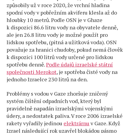
způsobily už v roce 2020, že vrchní hladina
spodní vody v pobřežním akviferu klesla až do
hloubky 10 metrů. Podle OSN je v Ghaze
k dispozici 86.6 litru vody na obyvatele denně,
ale jen 26.8 litru vody je možné použít pro
lidskou spotřebu, (pitná a užitková voda). OSN
považuje za hranici chudoby, pokud nemá člověk
k dispozici 100 litrů vody určené pro lidskou
spotřebu denně.
Podle údajů izraelské státní
společnosti Merokot
, je spotřeba čisté vody na
jednoho Izraelce 230 litrů na den.
Problémy s vodou v Gaze zhoršuje zničený
systém čištění odpadních vod, který byl
pravidelně napadán izraelskými vojenskými
údery, a nedostatek paliva. V roce 2006 izraelské
rakety vyřadily jedinou
elektrárnu
v Gaze. Když
Izrael následující rok uzavřel blokádou pásmo