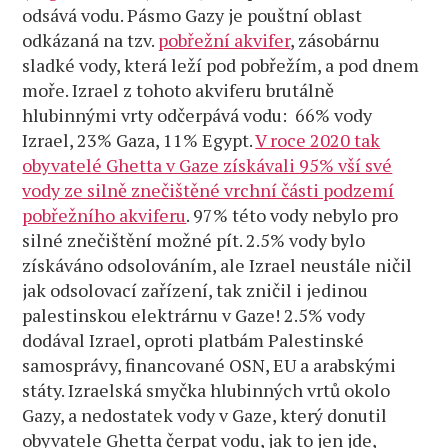
odsává vodu. Pásmo Gazy je pouštní oblast
odkázaná na tzv.
pobřežní akvifer
, zásobárnu
sladké vody, která leží pod pobřežím, a pod dnem
moře. Izrael z tohoto akviferu brutálně
hlubinnými vrty odčerpává vodu: 66% vody
Izrael, 23% Gaza, 11% Egypt.
V roce 2020 tak
obyvatelé Ghetta v Gaze získávali 95% vší své
vody ze silně znečištěné vrchní části podzemí
pobřežního akviferu
. 97% této vody nebylo pro
silné znečištění možné pít. 2.5% vody bylo
získáváno odsolováním, ale Izrael neustále ničil
jak odsolovací zařízení, tak zničil i jedinou
palestinskou elektrárnu v Gaze! 2.5% vody
dodával Izrael, oproti platbám Palestinské
samosprávy, financované OSN, EU a arabskými
státy. Izraelská smyčka hlubinných vrtů okolo
Gazy, a nedostatek vody v Gaze, který donutil
obyvatele Ghetta čerpat vodu, jak to jen jde,