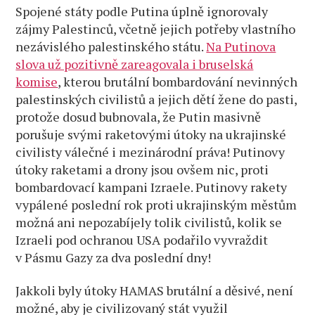
Spojené státy podle Putina úplně ignorovaly
zájmy Palestinců, včetně jejich potřeby vlastního
nezávislého palestinského státu.
Na Putinova
slova už pozitivně zareagovala i bruselská
komise
, kterou brutální bombardování nevinných
palestinských civilistů a jejich dětí žene do pasti,
protože dosud bubnovala, že Putin masivně
porušuje svými raketovými útoky na ukrajinské
civilisty válečné i mezinárodní práva! Putinovy
útoky raketami a drony jsou ovšem nic, proti
bombardovací kampani Izraele. Putinovy rakety
vypálené poslední rok proti ukrajinským městům
možná ani nepozabíjely tolik civilistů, kolik se
Izraeli pod ochranou USA podařilo vyvraždit
v Pásmu Gazy za dva poslední dny!
Jakkoli byly útoky HAMAS brutální a děsivé, není
možné, aby je civilizovaný stát využil