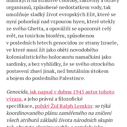
maličkých na strašlivé choroby, rakoviny a otravy
organismů, způsobené nedostatkem vody, tak
umožňuje sladký život evropských Elit, které se
nyní pohoršují nad vzpourou hyen, které utekly
ze svého Ghetta, a opovážili se upozornit celý
svět, na toxickou biosféru, způsobenou
v posledních letech genocidou ze strany Izraele,
ve které musí žít jako oběti novodobého
kolonialistického holocaustu namačkáni jako
sardinky, a bez vyhlídky, že se svého otrockého
postavení zbaví jinak, než brutálním útokem
a bojem do posledního Palestince.
Genocida,
jak napsal v dubnu 1945 autor tohoto
výrazu,
a jeho právní a filozofické
specifikace,
polský Žid Ralph Lemkin
:
se týká
koordinovaného plánu zaměřeného na zničení
všech atributů základů života národních skupin
tak, aby tyto skupiny uschly, a zemřely jako