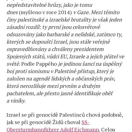
nepředstavitelné hrůzy, jako je tomu
dnes
(myšleno v roce 2014)
v Gaze. Mezi těmito
činy palestinské a izraelské brutality je však jeden
zásadní rozdíl: ty první jsou celosvětově
odsuzovány jako barbarské a nelidské, zatímco ty,
kterých se dopouští Izrael, jsou stále veřejně
ospravedlňovány a chváleny prezidentem
Spojených států, vůdci EU, Izraele a jejich přátel ve
světě.
Podle Pappého
je jedinou šancí na úspěšný
boj proti sionismu v Palestině přístup, který je
založen na agendě lidských a občanských práv,
která nerozlišuje mezi prvním a druhým
pachatelem, ale přesto jasně identifikuje oběť
a viníky.
Izrael se při genocidě Palestinců chová podobně,
jak se při genocidě Židů choval
SS-
Obersturmbannführer Adolf Eichmann
. Celou