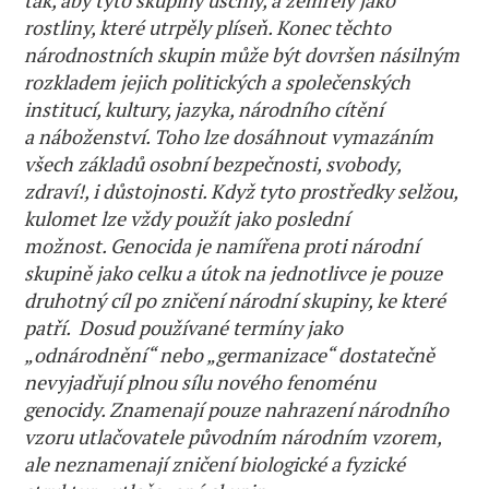
rostliny, které utrpěly plíseň. Konec těchto
národnostních skupin může být dovršen násilným
rozkladem jejich politických a společenských
institucí, kultury, jazyka, národního cítění
a náboženství. Toho lze dosáhnout vymazáním
všech základů osobní bezpečnosti, svobody,
zdraví!, i důstojnosti. Když tyto prostředky selžou,
kulomet lze vždy použít jako poslední
možnost. Genocida je namířena proti národní
skupině jako celku a útok na jednotlivce je pouze
druhotný cíl po zničení národní skupiny, ke které
patří. Dosud používané termíny jako
„odnárodnění“ nebo „germanizace“ dostatečně
nevyjadřují plnou sílu nového fenoménu
genocidy. Znamenají pouze nahrazení národního
vzoru utlačovatele původním národním vzorem,
ale neznamenají zničení biologické a fyzické