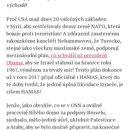
východě
!
Proč USA mají dnes 20 válečných základen
v Sýrii, aby sestřelovaly drony země NATO, která
bojuje proti teroristům! A zdůraznil zmatenému
rakouskému kancléři Nehammerovi, že Turecko,
stejně jako všechny muslimské země, podporují
mezinárodní plán,
co schválil už prezident
Obama,
aby se Izrael stáhnul na hranice roku
1967, výměnou za trvalý mír! Tento plán dokonce
už v roce 2017 přijal oficiálně i HAMAS, který do
té doby tvrdil, že jedině úplná likvidace Izraele, je
cílem HAMAS!
Jenže, jako obvykle, co se v OSN a oválné
pracovně Bílého domu za podpory Bruselu,
sjednalo, mělo jediný účel, uklidnit Palestince
a Araby, aby se bylo možné připravit, na konečné