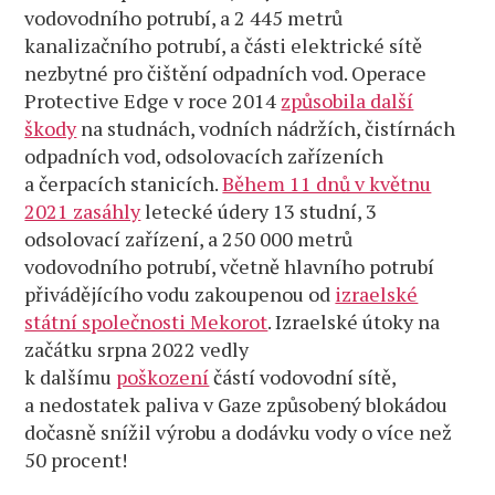
vodovodního potrubí, a 2 445 metrů
kanalizačního potrubí, a části elektrické sítě
nezbytné pro čištění odpadních vod. Operace
Protective Edge v roce 2014
způsobila další
škody
na studnách, vodních nádržích, čistírnách
odpadních vod, odsolovacích zařízeních
a čerpacích stanicích.
Během 11 dnů v květnu
2021 zasáhly
letecké údery 13 studní, 3
odsolovací zařízení, a 250 000 metrů
vodovodního potrubí, včetně hlavního potrubí
přivádějícího vodu zakoupenou od
izraelské
státní společnosti Mekorot
. Izraelské útoky na
začátku srpna 2022 vedly
k dalšímu
poškození
částí vodovodní sítě,
a nedostatek paliva v Gaze způsobený blokádou
dočasně snížil výrobu a dodávku vody o více než
50 procent!