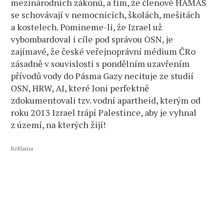
mezinárodních zákonů, a tím, že členové HAMAS
se schovávají v nemocnicích, školách, mešitách
a kostelech. Pomineme-li, že Izrael už
vybombardoval i cíle pod správou OSN, je
zajímavé, že české veřejnoprávní médium ČRo
zásadně v souvislosti s pondělním uzavřením
přívodů vody do Pásma Gazy necituje ze studií
OSN, HRW, AI, které loni perfektně
zdokumentovali tzv. vodní apartheid, kterým od
roku 2013 Izrael trápí Palestince, aby je vyhnal
z území, na kterých žijí!
Reklama