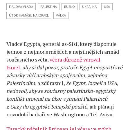
dějinách!
FIALOVA VLÁDA
PALESTINA
RUSKO
UKRAJINA
USA
Putin
ÚTOK HAMÁSU NA IZRAEL
VÁLKA
je
na
koni!
V Kremlu
Vládce Egypta, generál as-Sísí, který disponuje
zvoní
telefony
jednou z nejmodernějších a nejsilnějších armád
z celého
současného světa,
včera důrazně varoval
světa,
Izrael
,
aby si dal pozor, protože Egypt neopustí své
a ruská
závazky vůči arabským spojencům, zejména
2. armáda
včera
Palestincům
, a zdůraznil,
že Egypt, Izraeli a USA,
jediným
nedovolí, aby se současný palestinsko-egyptský
úderem
konflikt urovnal na úkor vyhnání Palestinců
smetla
z Gazy do egyptské Sinajské pouště
, jak plánují
ukrajinskou
první
novodobí barbaři ve Washingtonu a Tel-Avivu.
linii
obrany,
Turecký náčelník Erdogan šel včera ve svých