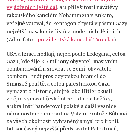
a zahájila
vyjádřeních ještě dál
, a u příležitosti návštěvy
obchvat
rakouského kancléře Nehammera v Ankaře,
vojsk
veřejně varoval, že Pentagon chystá v pásmu Gazy
soldatesky!
největší masakr civilistů v moderních dějinách!
(Zdroj foto –
prezidentská kancelář Turecka
.)
USA a Izrael hodlají, nejen podle Erdogana, celou
Gazu, kde žije 2.3 miliony obyvatel, masivním
bombardováním srovnat se zemí, obyvatele
bombami hnát přes egyptskou hranici do
Sinajské pouště, a celou palestinskou Gazu
vymazat z historie, stejně jako Hitler zkusil
z dějin vymazat české obce Lidice a Ležáky,
a ukrajinští banderovci polské a další vesnice
národnostních minorit na Volyni. Protože Bůh má
za všech okolností vyhraněný smysl pro ironii,
tak současný nejvyšší představitel Palestinců,