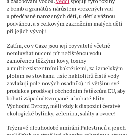
a zásobování vodou.
Vědci
spojují tyto toxiny
z bomb a granátů s nárůstem vrozených vad
u předčasně narozených dětí, u dětí s vážnou
podváhou, a s celkovým zakrněním malých dětí
při jejich vývoji!
Zatím, co v Gaze jsou její obyvatelé včetně
nemluvňat nuceni pít nečištěnou vodu
zamořenou těžkými kovy, toxiny
a multirezistentními baktériemi, za izraelským
plotem se stovkami tisíc hektolitrů čisté vody
zavlažují pole nových osadníků. Ti většinu své
produkce prodávají obchodním řetězcům EU, aby
bohatí Západní Evropané, a bohaté Elity
Východní Evropy, měli vždy k dispozici čerstvé
ekologické bylinky, zeleninu, saláty a ovoce!
Trýznivé dlouhodobé umírání Palestinců a jejich