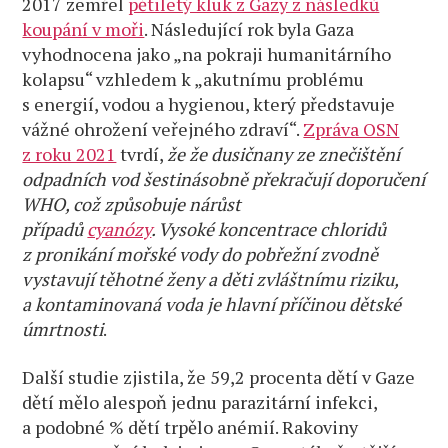
2017 zemřel
pětiletý kluk z Gazy z následků
koupání v moři
. Následující rok byla Gaza
vyhodnocena jako „na pokraji humanitárního
kolapsu“ vzhledem k „akutnímu problému
s energií, vodou a hygienou, který představuje
vážné ohrožení veřejného zdraví“.
Zpráva OSN
z roku 2021
tvrdí,
že že dusičnany ze znečištění
odpadních vod šestinásobně překračují doporučení
WHO, což způsobuje nárůst
případů
cyanózy
.
Vysoké koncentrace chloridů
z pronikání mořské vody do pobřežní zvodně
vystavují těhotné ženy a děti zvláštnímu riziku,
a kontaminovaná voda je hlavní příčinou dětské
úmrtnosti
.
Další studie zjistila, že 59,2 procenta dětí v Gaze
dětí mělo alespoň jednu parazitární infekci,
a podobné % dětí trpělo anémií. Rakoviny