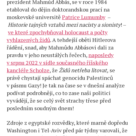
prezident Mahmúd Abbás, se v roce 1984
etabloval do dějin doktorandskou prací na
moskevské universitě
Patrice Lumumby
–
Historie tajných vztahů mezi nacisty a sionisty
! –
ve které zpochybňoval holocaust a počty
vyhlazených židů
. A tehdejší oběti Hitlerova
řádění, snad, aby Mahmůdu Abbásovi dali za
pravdu v jeho neustálých řečech,
naposledy
v srpnu 2022 v sídle současného říšského
kancléře Scholze
, že
Židů netřeba litovat,
se
právě chystají spáchat genocidu Palestinců
v pásmu Gazy! Je tak na čase se v dnešní analýze
podívat podrobněji, co to zase naši politici
vyvádějí, že se celý svět strachy třese před
posledním soudným dnem!
Zdroje z egyptské rozvědky, které marně dopředu
Washington i Tel-Aviv před pár týdny varovali, že