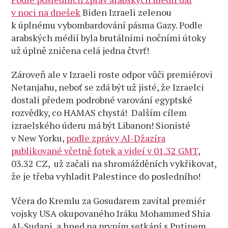
v noci na dnešek
Biden Izraeli zelenou
k úplnému vybombardování pásma Gazy. Podle
arabských médií byla brutálními nočními útoky
už úplně zničena celá jedna čtvrť!
Zároveň ale v Izraeli roste odpor vůči premiérovi
Netanjahu, neboť se zdá být už jisté, že Izraelci
dostali předem podrobné varování egyptské
rozvědky, co HAMAS chystá! Dalším cílem
izraelského úderu má být Libanon! Sionisté
v New Yorku,
podle zprávy Al-Džazíra
publikované včetně fotek a videí v 01.32 GMT
,
03.32 CZ, už začali na shromážděních vykřikovat,
že je třeba vyhladit Palestince do posledního!
Včera do Kremlu za Gosudarem zavítal premiér
vojsky USA okupovaného Iráku Mohammed Shia
Al-Sudani, a hned na prvním setkání s Putinem,