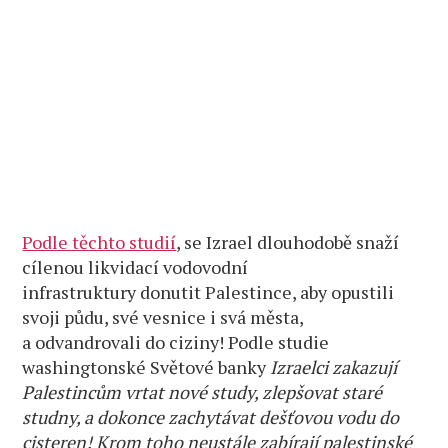
Podle těchto studií
, se Izrael dlouhodobě snaží
cílenou likvidací vodovodní
infrastruktury donutit Palestince, aby opustili
svoji půdu, své vesnice i svá města,
a odvandrovali do ciziny! Podle studie
washingtonské Světové banky
Izraelci zakazují
Palestincům vrtat nové study, zlepšovat staré
studny, a dokonce zachytávat dešťovou vodu do
cisteren! Krom toho neustále zabírají palestinské