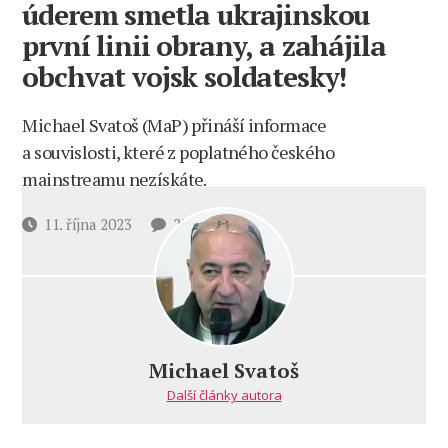
úderem smetla ukrajinskou
první linii obrany, a zahájila
obchvat vojsk soldatesky!
Michael Svatoš (MaP) přináší informace
a souvislosti, které z poplatného českého
mainstreamu nezískáte.
u
Datum
11. října 2023
22 komentářů
textu
příspěvku
s
názvem
USA
právě
chystají
Michael Svatoš
největší
Další články autora
masakr
civilistů
v novodobých