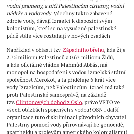
vodní prameny, a ničí Palestincům cisterny, vodní
nádrže a vodovody
! Všechny takto zabavené
zdroje vody, dávají Izraelci k dispozici svým
kolonistům, kteří se na vysušené palestinské
půdě stále více roztahují v nových osadách!
Například v oblasti tzv.
Západního břehu
, kde žije
2.75 milionu Palestinců a 0.67 milionu Židů,
a kde oficiálně vládne Mahmůd Abbás, má
monopol na hospodaření s vodou izraelská státní
společnost Merokot, a ta přiděluje 6 krát více
vody Izraelcům, než Palestincům! Izrael má také
proti Palestinské samosprávě, na základě
tzv.
Clintonových dohod z Oslo
, právo VETO ve
všech otázkách spojených s vodou! OSN i další
organizace tuto diskriminaci původních obyvatel
Palestiny pomocí vody přirovnávají ke genocidě,
apartheidu a projevům amerického kolonialismu!