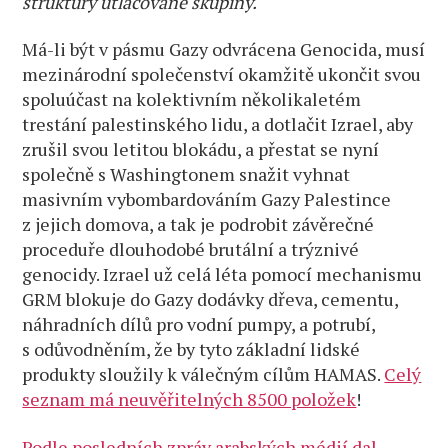
struktury utlačované skupiny.
Má-li být v pásmu Gazy odvrácena Genocida, musí
mezinárodní společenství okamžitě ukončit svou
spoluúčast na kolektivním několikaletém
trestání palestinského lidu, a dotlačit Izrael, aby
zrušil svou letitou blokádu, a přestat se nyní
společně s Washingtonem snažit vyhnat
masivním vybombardováním Gazy Palestince
z jejich domova, a tak je podrobit závěrečné
proceduře dlouhodobé brutální a trýznivé
genocidy. Izrael už celá léta pomocí mechanismu
GRM blokuje do Gazy dodávky dřeva, cementu,
náhradních dílů pro vodní pumpy, a potrubí,
s odůvodněním, že by tyto základní lidské
produkty sloužily k válečným cílům HAMAS.
Celý
seznam má neuvěřitelných 8500 položek
!
Podle posledních zpráv arabských médií dal