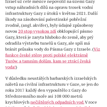
Izrael už celé měsíce nepovolil na území Gazy
vstup náhradních dílů na opravu trosek vodní
infrastruktury Gazy z útoků v květnu 2021. Další
škody na zásobování palestinské pobřežní
zvodně, (angl. akvifer), byly údajně způsobeny
novou
20 stop vysokou zdí
obklopující pásmo
Gazy, která je zaryta hluboko do země, aby prý
odradila výstavbu tunelů u Gazy, ale spíš má
bránit průsaku vody do Pásma Gazy z Izraele. (
Viz
funkce české stěny proti polské elektrárně
Turów, a tamním dolům, kam se ztrácí česká
voda!
)
V důsledku neustálých barbarských izraelských
náletů na civilní infrastrukturu v Gaze, se jen do
roku 2017 každý den vypouštělo z Gazy do
Středozemního moře asi 108 000 metrů
krychlových
nečištěných odpadních vod.
V roce