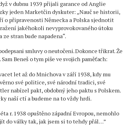
dyž v dubnu 1939 přijali garance od Anglie
ky jeden Marketčin dyskuter: „Nauč se historii,
ří o připravenosti Německa a Polska sjednotit
odražení jakéhokoli nevyprovokovaného útoku
na ze stran bude napadena“.
 podepsani smluvy o neutočeni. Dokonce třikrat. Že
e. Sam Beneš o tym piše ve svojich paměťach:
acet let až do Mnichova v září 1938, kdy mu
ěrno své politice, své národní tradici, své
itler nabízel pakt, obdobný jeho paktu s Polskem.
ky naší ctí a budeme na to vždy hrdi.
 léta r. 1938 opuštěno západní Evropou, nemohlo
ít do války tak, jak jsem si to tehdy přál…”