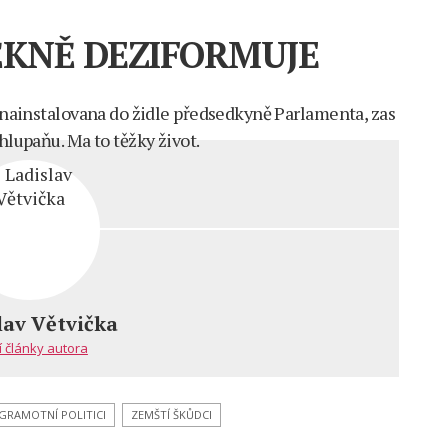
KNĚ DEZIFORMUJE
ě nainstalovana do židle předsedkyně Parlamenta, zas
hlupaňu. Ma to těžky život.
KA
lav Větvička
í články autora
MUJE
GRAMOTNÍ POLITICI
ZEMŠTÍ ŠKŮDCI