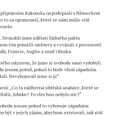
ed připojením Rakouska nepodepsali s Německem
e to za opomenutí, které se nám může stát
eneše.
. Nemohli jsme udělati žádného paktu
m tím porušili smlouvy a vyvázali z povinnosti
ů, Francie, Anglie a snad i Ruska.
ého názorem, že jsme si svobodu sami vydobyli.
odu jenom potud, pokud to bude vhod západním
li. Nevybojovali jsme si ji!“
mení. „Co ta nádherná sibiřská anabáze, které se
 Itálii, Srbsku? To všechno nebylo nic?“
obodu jenom pokud to vyhovuje západním
e být v jejich zájmu, abychom existovali, náš stát