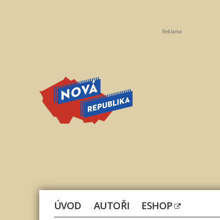
Reklama
Nová
republika
ÚVOD
AUTOŘI
ESHOP