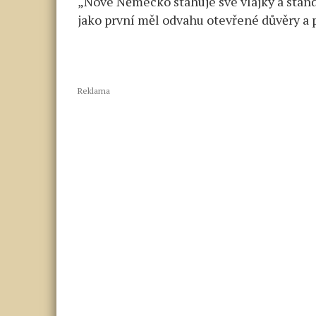
„Nové Německo stahuje své vlajky a stand
jako první měl odvahu otevřené důvěry a 
Reklama