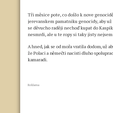
Tři měsice pote, co došlo k nove genoci
jerevanskem pamatniku genocidy, aby už
se děvucho raději nechoď kupat do Kaspik
nesmrdi, ale u te ropy si taky jisty nejsem
A hned, jak se od mořa vratila dodom, už ab
že Polaci a němečti nacisti dluho spolupraco
kamaradi.
Reklama