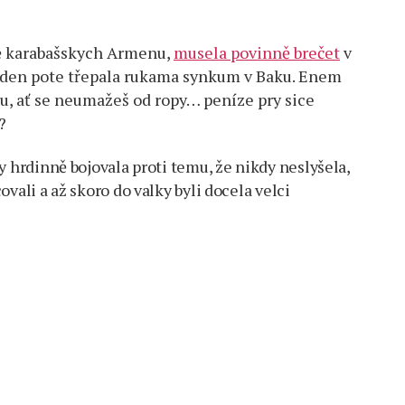
dě karabašskych Armenu,
musela povinně brečet
v
 den pote třepala rukama synkum v Baku. Enem
u, ať se neumažeš od ropy… peníze pry sice
?
y hrdinně bojovala proti temu, že nikdy neslyšela,
vali a až skoro do valky byli docela velci