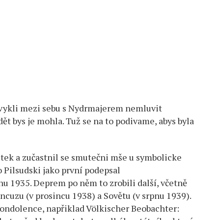
zvykli mezi sebu s Nydrmajerem nemluvit
ědět bys je mohla. Tuž se na to podivame, abys byla
utek a zučastnil se smutečni mše u symbolicke
 Pilsudski jako první podepsal
dnu 1935. Deprem po něm to zrobili další, včetně
ancuzu (v prosincu 1938) a Sovětu (v srpnu 1939).
ondolence, napřiklad Völkischer Beobachter: