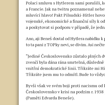
Polaci smluvu s Hytlerem sami porušili, k
a Francie. Jak na twitru poznamenal nehez
mluvící hlavo! Pakt Pilsudski-Hitler hovo
vojenské, ekonomické a finanční síly k 
a poskytovat si podporu v případě, že jed
Ano, aji Beneš dostal od Hytlera nabidku k
to ta pani z TOPky nevi, se divim. Asi nečt
“Jediné Československo zůstalo plných dv
zvenčí byla dána rána smrtelná, důsledně v
vnitřní demokratické linii. Třikráte mi H
Třikráte jsem mu to odmítl. Bude to vždyc
Byvši však ve svém boji proti nacismu od
Československo v krisi na podzim r. 1938 j
(Paměti Edvarda Beneše).