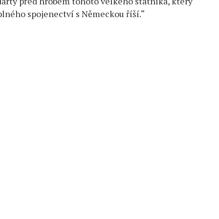
arty před hrobem tohoto velkého státníka, který
plného spojenectví s Německou říší.“