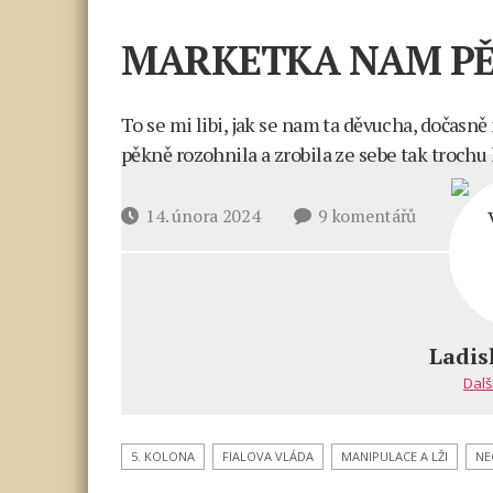
MARKETKA NAM PĚ
To se mi libi, jak se nam ta děvucha, dočasn
pěkně rozohnila a zrobila ze sebe tak trochu 
u
Datum
14. února 2024
9 komentářů
textu
příspěvku
s
názvem
MARKET
NAM
Ladis
PĚKNĚ
Dalš
DEZIFOR
5. KOLONA
FIALOVA VLÁDA
MANIPULACE A LŽI
NE