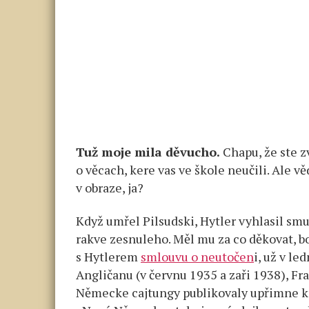
Tuž moje mila děvucho.
Chapu, že ste 
o věcach, kere vas ve škole neučili. Ale v
v obraze, ja?
Když umřel Pilsudski, Hytler vyhlasil sm
rakve zesnuleho. Měl mu za co děkovat, bo
s Hytlerem
smlouvu o neutočen
i, už v le
Angličanu (v červnu 1935 a zaři 1938), Fr
Německe cajtungy publikovaly upřimne k