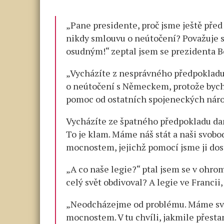
„Pane presidente, proč jsme ještě př
nikdy smlouvu o neútočení? Považuje s
osudným!“ zeptal jsem se prezidenta B
„Vycházíte z nesprávného předpokladu
o neútočení s Německem, protože bycho
pomoc od ostatních spojeneckých národ
Vycházíte ze špatného předpokladu dan
To je klam. Máme náš stát a naši svob
mocnostem, jejichž pomocí jsme ji dosta
„A co naše legie?“ ptal jsem se v ohro
celý svět obdivoval? A legie ve Francii,
„Neodcházejme od problému. Máme sv
mocnostem. V tu chvíli, jakmile přestan