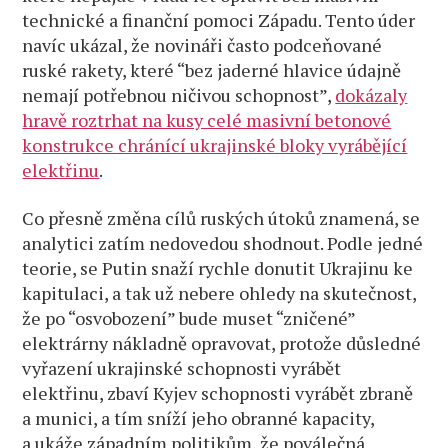
technické a finanční pomoci Západu. Tento úder
navíc ukázal, že novináři často podceňované
ruské rakety, které “bez jaderné hlavice údajně
nemají potřebnou ničivou schopnost”,
dokázaly
hravě roztrhat na kusy celé masivní betonové
konstrukce chránící ukrajinské bloky vyrábějící
elektřinu
.
Co přesně změna cílů ruských útoků znamená, se
analytici zatím nedovedou shodnout. Podle jedné
teorie, se Putin snaží rychle donutit Ukrajinu ke
kapitulaci, a tak už nebere ohledy na skutečnost,
že po “osvobození” bude muset “zničené”
elektrárny nákladně opravovat, protože důsledné
vyřazení ukrajinské schopnosti vyrábět
elektřinu, zbaví Kyjev schopnosti vyrábět zbraně
a munici, a tím sníží jeho obranné kapacity,
a ukáže západním politikům, že poválečná