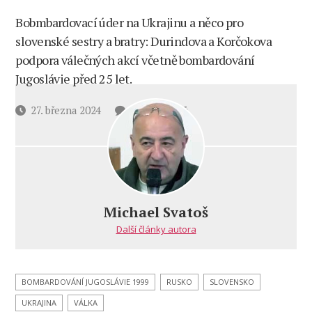
Bobmbardovací úder na Ukrajinu a něco pro
slovenské sestry a bratry: Durindova a Korčokova
podpora válečných akcí včetně bombardování
Jugoslávie před 25 let.
u
Datum
27. března 2024
5 komentářů
textu
příspěvku
s
názvem
Putin
nejprve
ukolébal
Michael Svatoš
a přelstil
Další články autora
západní
generály.
A potom
tvrdě
BOMBARDOVÁNÍ JUGOSLÁVIE 1999
RUSKO
SLOVENSKO
udeřil!
UKRAJINA
VÁLKA
Mistrovská