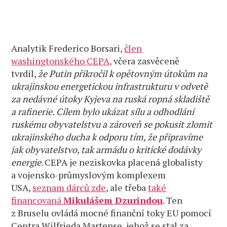
Analytik Frederico Borsari,
člen
washingtonského CEPA,
včera zasvěceně
tvrdil,
že Putin přikročil k opětovným útokům na
ukrajinskou energetickou infrastrukturu v odvetě
za nedávné útoky Kyjeva na ruská ropná skladiště
a rafinerie. Cílem bylo ukázat sílu a odhodlání
ruskému obyvatelstvu a zároveň se pokusit zlomit
ukrajinského ducha k odporu tím, že připravíme
jak obyvatelstvo, tak armádu o kritické dodávky
energie
. CEPA je neziskovka placená globalisty
a vojensko-průmyslovým komplexem
USA,
seznam dárců zde
, ale třeba
také
financovaná
Mikulášem Dzurindou
. Ten
z Bruselu ovládá mocné finanční toky EU pomocí
Centra Wilfrieda Martense, jehož se stal za