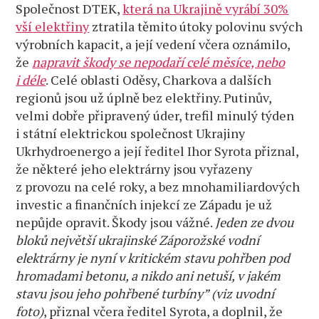
Společnost DTEK,
která na Ukrajině vyrábí 30%
vší elektřiny
ztratila těmito útoky polovinu svých
výrobních kapacit, a její vedení včera oznámilo,
že
napravit škody se nepodaří celé měsíce, nebo
i déle
. Celé oblasti Oděsy, Charkova a dalších
regionů jsou už úplně bez elektřiny. Putinův,
velmi dobře připravený úder, trefil minulý týden
i státní elektrickou společnost Ukrajiny
Ukrhydroenergo a její ředitel Ihor Syrota přiznal,
že některé jeho elektrárny jsou vyřazeny
z provozu na celé roky, a bez mnohamiliardových
investic a finančních injekcí ze Západu je už
nepůjde opravit. Škody jsou vážné.
Jeden ze dvou
bloků největší ukrajinské Záporožské vodní
elektrárny je nyní v kritickém stavu pohřben pod
hromadami betonu, a nikdo ani netuší, v jakém
stavu jsou jeho pohřbené turbíny” (viz uvodní
foto)
, přiznal včera ředitel Syrota, a doplnil, že