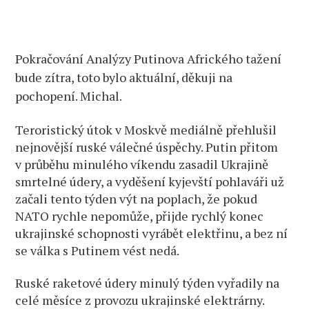
válečná
strategie
generála
Pokračování Analýzy Putinova Afrického tažení
Gerasimova
opět
bude zítra, toto bylo aktuální, děkuji na
slavila
pochopení. Michal.
úspěch!
Teroristický útok v Moskvě mediálně přehlušil
nejnovější ruské válečné úspěchy. Putin přitom
v průběhu minulého víkendu zasadil Ukrajině
smrtelné údery, a vyděšení kyjevští pohlaváři už
začali tento týden výt na poplach, že pokud
NATO rychle nepomůže, přijde rychlý konec
ukrajinské schopnosti vyrábět elektřinu, a bez ní
se válka s Putinem vést nedá.
Ruské raketové údery minulý týden vyřadily na
celé měsíce z provozu ukrajinské elektrárny.