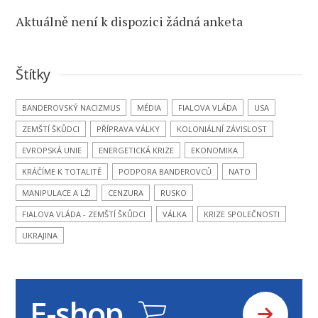
Aktuálně není k dispozici žádná anketa
Štítky
BANDEROVSKÝ NACIZMUS
MÉDIA
FIALOVA VLÁDA
USA
ZEMŠTÍ ŠKŮDCI
PŘÍPRAVA VÁLKY
KOLONIÁLNÍ ZÁVISLOST
EVROPSKÁ UNIE
ENERGETICKÁ KRIZE
EKONOMIKA
KRÁČÍME K TOTALITĚ
PODPORA BANDEROVCŮ
NATO
MANIPULACE A LŽI
CENZURA
RUSKO
FIALOVA VLÁDA - ZEMŠTÍ ŠKŮDCI
VÁLKA
KRIZE SPOLEČNOSTI
UKRAJINA
E-shop