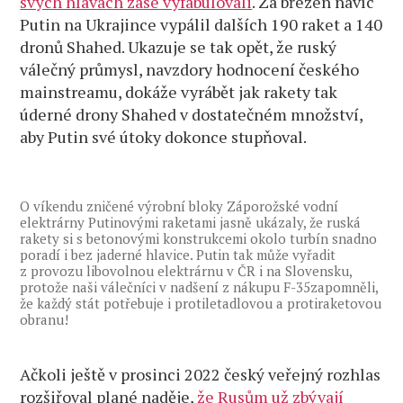
svých hlavách zase vyfabulovali
. Za březen navíc
Putin na Ukrajince vypálil dalších 190 raket a 140
dronů Shahed. Ukazuje se tak opět, že ruský
válečný průmysl, navzdory hodnocení českého
mainstreamu, dokáže vyrábět jak rakety tak
úderné drony Shahed v dostatečném množství,
aby Putin své útoky dokonce stupňoval.
O víkendu zničené výrobní bloky Záporožské vodní
elektrárny Putinovými raketami jasně ukázaly, že ruská
rakety si s betonovými konstrukcemi okolo turbín snadno
poradí i bez jaderné hlavice. Putin tak může vyřadit
z provozu libovolnou elektrárnu v ČR i na Slovensku,
protože naši válečníci v nadšení z nákupu F-35zapomněli,
že každý stát potřebuje i protiletadlovou a protiraketovou
obranu!
Ačkoli ještě v prosinci 2022 český veřejný rozhlas
rozšiřoval plané naděje,
že Rusům už zbývají