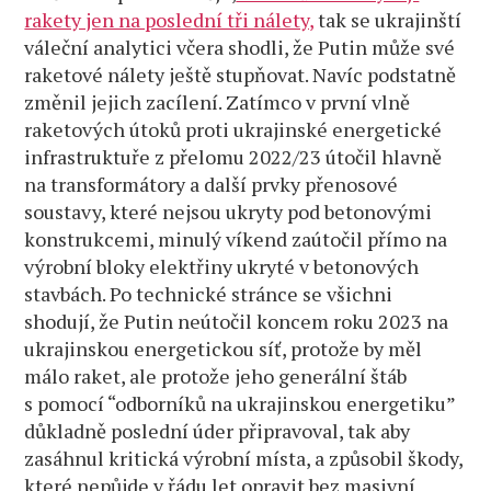
rakety jen na poslední tři nálety,
tak se ukrajinští
váleční analytici včera shodli, že Putin může své
raketové nálety ještě stupňovat. Navíc podstatně
změnil jejich zacílení. Zatímco v první vlně
raketových útoků proti ukrajinské energetické
infrastruktuře z přelomu 2022/23 útočil hlavně
na transformátory a další prvky přenosové
soustavy, které nejsou ukryty pod betonovými
konstrukcemi, minulý víkend zaútočil přímo na
výrobní bloky elektřiny ukryté v betonových
stavbách. Po technické stránce se všichni
shodují, že Putin neútočil koncem roku 2023 na
ukrajinskou energetickou síť, protože by měl
málo raket, ale protože jeho generální štáb
s pomocí “odborníků na ukrajinskou energetiku”
důkladně poslední úder připravoval, tak aby
zasáhnul kritická výrobní místa, a způsobil škody,
které nepůjde v řádu let opravit bez masivní