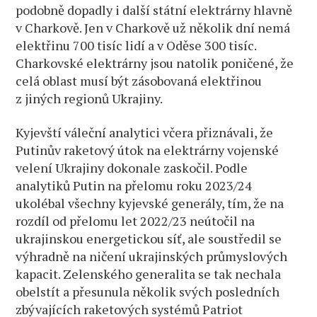
podobně dopadly i další státní elektrárny hlavně
v Charkově. Jen v Charkově už několik dní nemá
elektřinu 700 tisíc lidí a v Oděse 300 tisíc.
Charkovské elektrárny jsou natolik poničené, že
celá oblast musí být zásobovaná elektřinou
z jiných regionů Ukrajiny.
Kyjevští váleční analytici včera přiznávali, že
Putinův raketový útok na elektrárny vojenské
velení Ukrajiny dokonale zaskočil. Podle
analytiků Putin na přelomu roku 2023/24
ukolébal všechny kyjevské generály, tím, že na
rozdíl od přelomu let 2022/23 neútočil na
ukrajinskou energetickou síť, ale soustředil se
výhradně na ničení ukrajinských průmyslových
kapacit. Zelenského generalita se tak nechala
obelstít a přesunula několik svých posledních
zbývajících raketových systémů Patriot