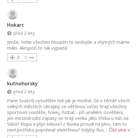
Hokarc
před 2 lety
Jenže, tohle všechno hloupím to nedojde a chytrých máme
málo. Alespoň to tak vypadá.
2
0
kutnohorsky
před 2 lety
Pane Svatoši vysvětlíte mě jak je možné, že v téměř všech
velkých městech Ukrajiny se většinou večer hrají všechny
sportovní soutěže, hokej, fotbal… při umělém osvětlení,
jen mezinárodní zápasy se hrají venku jako třeba u nás na
Slávii? Ropa a plyn tekoucí z Ruska proudí na plno, tam to
není potřeba popohnat elektřinou? Kdyby Rus
…
Číst vice »