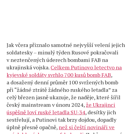
Jak včera přiznalo samotné nejvyšší velení jejich
soldatesky – minulý týden Rusové pokračovali
v neztenčených úderech bombami FAB na
ukrajinská vojska.
Celkem Putinovo letectvo na
kyjevské soldáty svrhlo 700 kusů bomb FAB
,
a dosažený denní průměr 100 svržených bomb
při “žádné ztrátě žádného ruského letadla” za
celý březen jasně ukazuje, že naděje, které šířil
český mainstream v únoru 2024,
že Ukrajinci
úspěšně loví ruské letadla SU-34
, desítky jich
sestřelují, a Putinovi tak brzy dojdou, dopadly
úplně přesně opačně,
než si čeští novináři ve