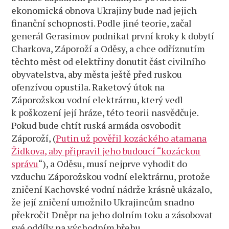
ekonomická obnova Ukrajiny bude nad jejich
finanční schopnosti. Podle jiné teorie, začal
generál Gerasimov podnikat první kroky k dobytí
Charkova, Záporoží a Oděsy, a chce odříznutím
těchto měst od elektřiny donutit část civilního
obyvatelstva, aby města ještě před ruskou
ofenzívou opustila. Raketový útok na
Záporožskou vodní elektrárnu, který vedl
k poškození její hráze, této teorii nasvědčuje.
Pokud bude chtít ruská armáda osvobodit
Záporoží, (
Putin už pověřil kozáckého atamana
Židkova, aby připravil jeho budoucí “kozáckou
správu
“), a Oděsu, musí nejprve vyhodit do
vzduchu Záporožskou vodní elektrárnu, protože
zničení Kachovské vodní nádrže krásně ukázalo,
že její zničení umožnilo Ukrajincům snadno
překročit Dněpr na jeho dolním toku a zásobovat
své oddíly na východním břehu.