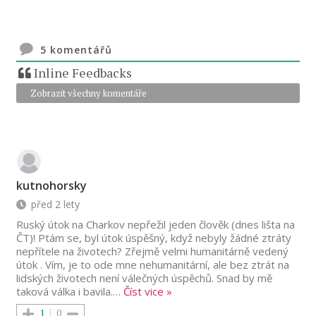
5
komentářů
Inline Feedbacks
Zobrazit všechny komentáře
kutnohorsky
před 2 lety
Ruský útok na Charkov nepřežil jeden člověk (dnes lišta na
ČT)! Ptám se, byl útok úspěšný, když nebyly žádné ztráty
nepřítele na životech? Zřejmě velmi humanitárně vedený
útok . Vím, je to ode mne nehumanitární, ale bez ztrát na
lidských životech není válečných úspěchů. Snad by mě
taková válka i bavila.
…
Číst vice »
1
0