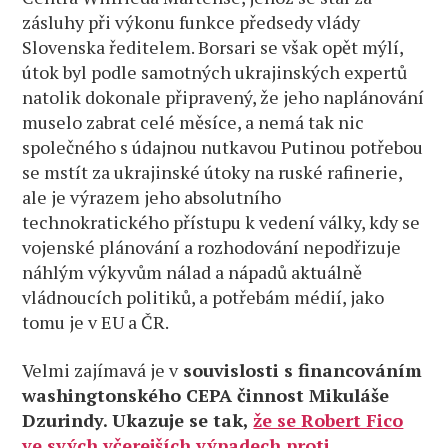
zásluhy při výkonu funkce předsedy vlády
Slovenska ředitelem. Borsari se však opět mýlí,
útok byl podle samotných ukrajinských expertů
natolik dokonale připravený, že jeho naplánování
muselo zabrat celé měsíce, a nemá tak nic
společného s údajnou nutkavou Putinou potřebou
se mstít za ukrajinské útoky na ruské rafinerie,
ale je výrazem jeho absolutního
technokratického přístupu k vedení války, kdy se
vojenské plánování a rozhodování nepodřizuje
náhlým výkyvům nálad a nápadů aktuálně
vládnoucích politiků, a potřebám médií, jako
tomu je v EU a ČR.
Velmi zajímavá je v
souvislosti s financováním
washingtonského CEPA činnost Mikuláše
Dzurindy. Ukazuje se tak,
že se Robert Fico
ve svých včerejších výpadech proti