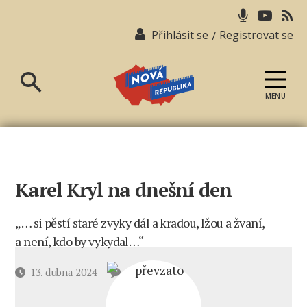
Přihlásit se
Registrovat se
/
MENU
Nová
republika
Karel Kryl na dnešní den
„… si pěstí staré zvyky dál a kradou, lžou a žvaní,
a není, kdo by vykydal…“
u
Datum
13. dubna 2024
9 komentářů
textu
příspěvku
s