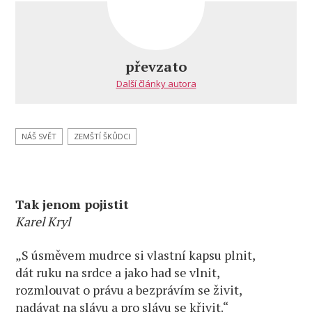
názvem
Karel
Kryl
na
převzato
dnešní den
Další články autora
NÁŠ SVĚT
ZEMŠTÍ ŠKŮDCI
Tak jenom pojistit
Karel Kryl
„S úsměvem mudrce si vlastní kapsu plnit,
dát ruku na srdce a jako had se vlnit,
rozmlouvat o právu a bezprávím se živit,
nadávat na slávu a pro slávu se křivit.“