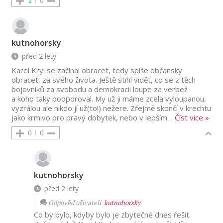
1
0
kutnohorsky
před 2 lety
Karel Kryl se začínal obracet, tedy spíše občansky
obracet, za svého života. Ještě stihl vidět, co se z těch
bojovníků za svobodu a demokracii loupe za verbež
a koho taky podporoval. My už ji máme zcela vyloupanou,
vyzrálou ale nikdo jí už(to!) nežere. Zřejmě skončí v krechtu
jako krmivo pro pravý dobytek, nebo v lepším
…
Číst vice »
0
0
kutnohorsky
před 2 lety
Odpověď uživateli
kutnohorsky
Co by bylo, kdyby bylo je zbytečné dnes řešit.