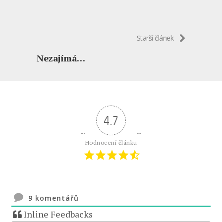
Starší článek
Nezajímá…
4.7
Hodnocení článku
9
komentářů
Inline Feedbacks