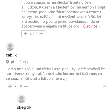
hubu a současná “umělecká” fronta v čele
s Hutkou, Klusem a Mádlem by mu nemohla přijít
na jméno. Jedni jako žárlící pseudokonkurence III.
kategorie, další v zajetí myšlení svazáků 50. let
a ti poslední z pocitu jakési povolanosti, dané
absolvováním nějaké instituce pro
…
Číst vice »
4
0
cablik
před 2 lety
Teď o nich zpívají jiní třeba Ortel pan Kryl ještě nevěděl že
socialismus nebyl tak špatný jako korporátní fašismus co
se snaží zničit stát a lidi co v něm žijí
3
0
skeptik