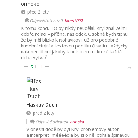
orinoko
před 2 lety
Odpověď uživateli
Karel2002
K tomu konci, TO by nikdy neudělal. Kryl znal velmi
dobře relaci – příčina, následek. Osobně bych tipnul,
že by měl blízko k Nohavicovi. Už pro podobné
hudební cítění a textovou poetiku či satiru. Vždycky
nakonec tihnul jakoby k outsiderum, které každá
doba vytváří.
5
-1
Haskuv Duch
před 2 lety
Odpověď uživateli
orinoko
V dnešní době by byl Kryl problémový autor
a interpret, méééédia by si o něj otírala špinavou