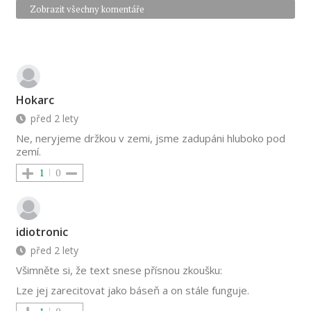
Zobrazit všechny komentáře
Hokarc
před 2 lety
Ne, neryjeme držkou v zemi, jsme zadupáni hluboko pod
zemí.
1
0
idiotronic
před 2 lety
Všimněte si, že text snese přísnou zkoušku:
Lze jej zarecitovat jako báseň a on stále funguje.