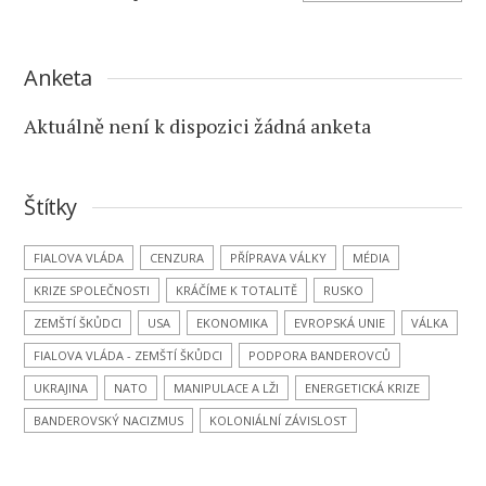
Anketa
Aktuálně není k dispozici žádná anketa
Štítky
FIALOVA VLÁDA
CENZURA
PŘÍPRAVA VÁLKY
MÉDIA
KRIZE SPOLEČNOSTI
KRÁČÍME K TOTALITĚ
RUSKO
ZEMŠTÍ ŠKŮDCI
USA
EKONOMIKA
EVROPSKÁ UNIE
VÁLKA
FIALOVA VLÁDA - ZEMŠTÍ ŠKŮDCI
PODPORA BANDEROVCŮ
UKRAJINA
NATO
MANIPULACE A LŽI
ENERGETICKÁ KRIZE
BANDEROVSKÝ NACIZMUS
KOLONIÁLNÍ ZÁVISLOST