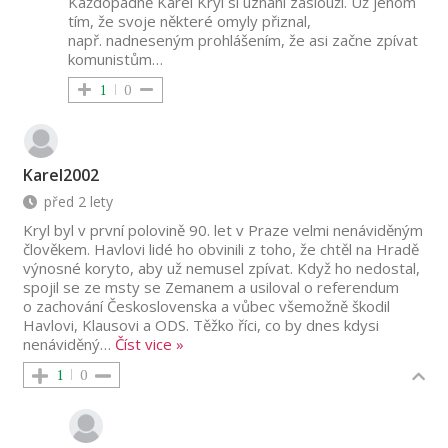
Každopádně Karel Kryl si uznání zaslouží. Už jenom
tím, že svoje některé omyly přiznal,
např. nadneseným prohlášením, že asi začne zpívat
komunistům…
1
0
Karel2002
před 2 lety
Kryl byl v první polovině 90. let v Praze velmi nenáviděným
člověkem. Havlovi lidé ho obvinili z toho, že chtěl na Hradě
výnosné koryto, aby už nemusel zpívat. Když ho nedostal,
spojil se ze msty se Zemanem a usiloval o referendum
o zachování Československa a vůbec všemožně škodil
Havlovi, Klausovi a ODS. Těžko říci, co by dnes kdysi
nenáviděný
…
Číst vice »
1
0