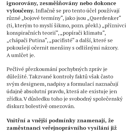
ignorovány, zesměšňovány nebo dokonce
vyloučeny.
Inflačně se pro tento účel používají
různé „bojové termíny“, jako jsou „Querdenker“
(ti, kterým to myslí šikmo, pozn. překl.) „příznivci
konspiračních teorií“, „popírači klimatu“,
„chápači Putina“, „pacifisté“ a další, které se
pokoušejí očernit menšiny s odlišnými názory.
A umlčet je.
Pečlivé přezkoumání pochybných zpráv je
důležité. Takzvané kontroly faktů však často
svým designem, nadpisy a formulací naznačují
údajně absolutní pravdu, která ale existuje jen
zřídka. V důsledku toho je svobodný společenský
diskurz bolestivě omezován.
Vnitřní a vnější podmínky znamenají, že
zaměstnanci veřejnoprávního vysílání již