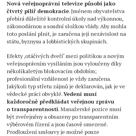
Nová veřejnoprávní televize působí jako
čtvrtý pilíř demokracie
. Jménem obyvatelstva
přebírá důležité kontrolní úkoly nad výkonnou,
zákonodárnou a soudní složkou vlády. Aby mohla
toto poslání plnit, je zaručena její nezávislost na
státu, byznysu a lobbistických skupinách.
Efekty ‚otáčivých dveří‘ mezi politikou a novým
veřejnoprávním vysíláním jsou vyloučeny díky
několikaletým blokovacím obdobím;
profesionální vzdálenost je vždy zaručena.
Jakýkoli typ střetu zájmů je deklarován, jak je ve
vědecké práci obvyklé.
Vedení musí
každoročně předkládat veřejnou zprávu
o transparentnosti
. Manažerské pozice musí
být zveřejněny a obsazeny po transparentním
výběrovém řízení a jsou časově omezené.
Prodloužení smlouvy je možné pouze