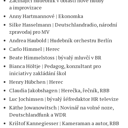
Začínající hudebník v oblasti nové hudby
a improvizace
Anny Hartmannové | Ekonomka
Silke Hasselmann | Deutschlandradio, národní
zpravodaj pro MV
Andrea Haubold | Hudebník orchestru Berlín
Carlo Himmel | Herec
Beate Himmelstoss | bývalý mluvčí v BR
Bianca Höltje | Pedagog, konzultant pro
iniciativy zakládání škol
Henry Hübchen | Herec
Claudia Jakobshagen | Herečka, řečník, RBB
Luc Jochimsen | bývalý šéfredaktor HR televize
Käthe Jowanowitsch | Novinář na volné noze,
Deutschlandfunk a WDR
Krištof Kannegiesser | Kameraman a autor, RBB