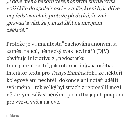
„Podle mého názoru veřejnoprávní žurnalistika
vráží klín do společnosti – v míře, která byla dříve
nepředstavitelná: protože předstírá, že zná
‚pravdu‘ a věří, že ji musí šířit na misijním
základě.“
Protože je v „manifestu“ zachována anonymita
zaměstnanců, německý svaz novinářů (DJV)
obviňuje iniciativu z „nedostatku
transparentnosti“, jak informují různá média.
Iniciátor textu pro
Tichys Einblick
řekl, že někteří
kolegové ani nechtěli dokonce ani notáři sdělit
svá jména – tak velký byl strach z represálií mezi
některými zúčastněnými, pokud by jejich podpora
pro výzvu vyšla najevo.
Reklama