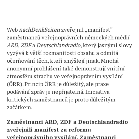
Web
nachDenkSeiten
zveřejnil „manifest“
zaměstnanců veřejnoprávních německých médií
ARD
,
ZDF
a
Deutschlandradio
, který jasnými slovy
vyzývá k větší rozmanitosti obsahu a odmítá
očerňování těch, kteří smýšlejí jinak. Mnohá
anonymní prohlášení také demonstrují vnitřní
atmosféru strachu ve veřejnoprávním vysílání
(ÖRR). Princip ÖRR je důležitý, ale praxe
podávání zpráv je nepřijatelná. Iniciativa
kritických zaměstnanců je proto důležitým
začátkem.
Zaměstnanci ARD, ZDF a Deutschlandradio
zveřejnili manifest za reformu
veřejnoprávního vysílání. Zaměstnanci