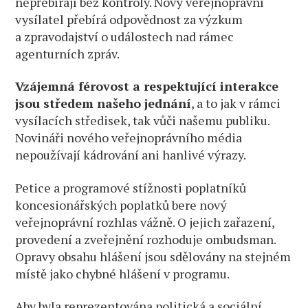
nepřebírají bez kontroly. Nový veřejnoprávní
vysílatel přebírá odpovědnost za výzkum
a zpravodajství o událostech nad rámec
agenturních zpráv.
Vzájemná férovost a respektující interakce
jsou středem našeho jednání
, a to jak v rámci
vysílacích středisek, tak vůči našemu publiku.
Novináři nového veřejnoprávního média
nepoužívají kádrování ani hanlivé výrazy.
Petice a programové stížnosti poplatníků
koncesionářských poplatků bere nový
veřejnoprávní rozhlas vážně. O jejich zařazení,
provedení a zveřejnění rozhoduje ombudsman.
Opravy obsahu hlášení jsou sdělovány na stejném
místě jako chybné hlášení v programu.
Aby byla reprezentována politická a sociální