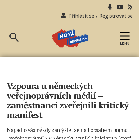
Přihlásit se
Registrovat se
/
MENU
Nová
republika
Vzpoura u německých
veřejnoprávních médií –
zaměstnanci zveřejnili kritický
manifest
Napadlo vás někdy zamýšlet se nad obsahem pojmu
„veřejnoprávní“? V Německu vznikla iniciativa, která