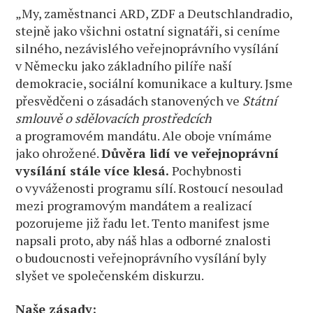
„My, zaměstnanci ARD, ZDF a Deutschlandradio,
stejně jako všichni ostatní signatáři, si ceníme
silného, nezávislého veřejnoprávního vysílání
v Německu jako základního pilíře naší
demokracie, sociální komunikace a kultury. Jsme
přesvědčeni o zásadách stanovených ve
Státní
smlouvě o sdělovacích prostředcích
a programovém mandátu. Ale oboje vnímáme
jako ohrožené.
Důvěra lidí ve veřejnoprávní
vysílání stále více klesá.
Pochybnosti
o vyváženosti programu sílí. Rostoucí nesoulad
mezi programovým mandátem a realizací
pozorujeme již řadu let. Tento manifest jsme
napsali proto, aby náš hlas a odborné znalosti
o budoucnosti veřejnoprávního vysílání byly
slyšet ve společenském diskurzu.
Naše zásady: