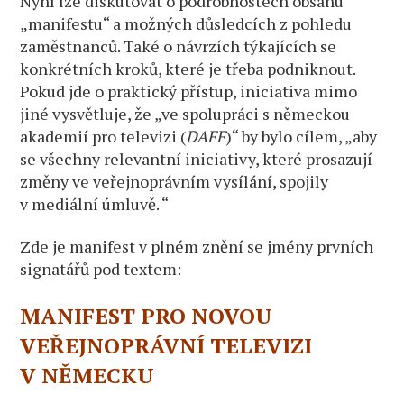
Nyní lze diskutovat o podrobnostech obsahu
„manifestu“ a možných důsledcích z pohledu
zaměstnanců. Také o návrzích týkajících se
konkrétních kroků, které je třeba podniknout.
Pokud jde o praktický přístup, iniciativa mimo
jiné vysvětluje, že „ve spolupráci s německou
akademií pro televizi (
DAFF
)“ by bylo cílem, „aby
se všechny relevantní iniciativy, které prosazují
změny ve veřejnoprávním vysílání, spojily
v mediální úmluvě. “
Zde je manifest v plném znění se jmény prvních
signatářů pod textem:
MANIFEST PRO NOVOU
VEŘEJNOPRÁVNÍ TELEVIZI
V NĚMECKU