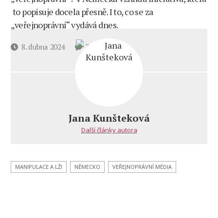
to popisuje docela přesně. I to, co se za
„veřejnoprávní“ vydává dnes.
u
Datum
8. dubna 2024
7 komentářů
textu
příspěvku
s
názvem
Vzpoura
u německých
veřejnoprávních
Jana Kunšteková
médií
Další články autora
–
zaměstnanci
zveřejnili
kritický
MANIPULACE A LŽI
NĚMECKO
VEŘEJNOPRÁVNÍ MÉDIA
manifest