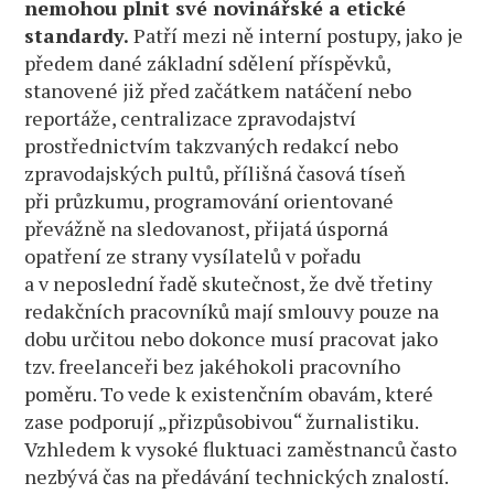
nemohou plnit své novinářské a etické
standardy.
Patří mezi ně interní postupy, jako je
předem dané základní sdělení příspěvků,
stanovené již před začátkem natáčení nebo
reportáže, centralizace zpravodajství
prostřednictvím takzvaných redakcí nebo
zpravodajských pultů, přílišná časová tíseň
při průzkumu, programování orientované
převážně na sledovanost, přijatá úsporná
opatření ze strany vysílatelů v pořadu
a v neposlední řadě skutečnost, že dvě třetiny
redakčních pracovníků mají smlouvy pouze na
dobu určitou nebo dokonce musí pracovat jako
tzv. freelanceři bez jakéhokoli pracovního
poměru. To vede k existenčním obavám, které
zase podporují „přizpůsobivou“ žurnalistiku.
Vzhledem k vysoké fluktuaci zaměstnanců často
nezbývá čas na předávání technických znalostí.