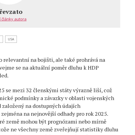
řevzato
í články autora
O
USA
 relevantní na bojišti, ale také prohrává na
vejme se na aktuální poměr dluhu k HDP
led.
 se mezi 32 členskými státy výrazně liší, což
omické podmínky a závazky v oblasti vojenských
d založený na dostupných údajích
e zejména na nejnovější odhady pro rok 2025.
eré země mohou být prognózami nebo mírně
otože ne všechny země zveřejňují statistiky dluhu