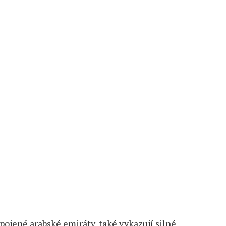
Spojené arabské emiráty, také vykazují silné