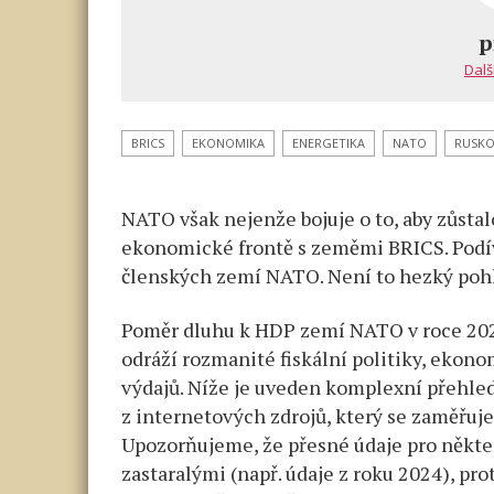
Larry
Johnson:
p
Kromě
Dalš
prohrané
proxy
války
BRICS
EKONOMIKA
ENERGETIKA
NATO
RUSK
na
Ukrajině
NATO však nejenže bojuje o to, aby zůstalo
prohrává
NATO
ekonomické frontě s zeměmi BRICS. Podí
také
členských zemí NATO. Není to hezký poh
ekonomickou
válku
Poměr dluhu k HDP zemí NATO v roce 2025
s BRICS
odráží rozmanité fiskální politiky, ekon
výdajů. Níže je uveden komplexní přehle
z internetových zdrojů, který se zaměřuj
Upozorňujeme, že přesné údaje pro někt
zastaralými (např. údaje z roku 2024), pr