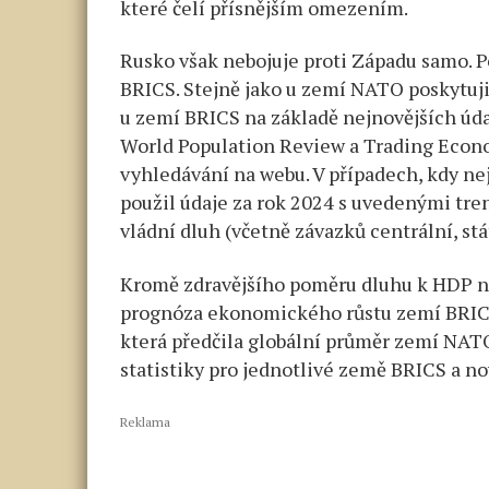
které čelí přísnějším omezením.
Rusko však nebojuje proti Západu samo. 
BRICS. Stejně jako u zemí NATO poskytuj
u zemí BRICS na základě nejnovějších úd
World Population Review a Trading Econo
vyhledávání na webu. V případech, kdy nej
použil údaje za rok 2024 s uvedenými tre
vládní dluh (včetně závazků centrální, st
Kromě zdravějšího poměru dluhu k HDP ne
prognóza ekonomického růstu zemí BRICS v
která předčila globální průměr zemí NATO 
statistiky pro jednotlivé země BRICS a no
Reklama