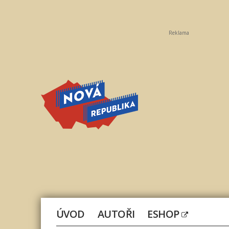
Reklama
Nová
republika
ÚVOD
AUTOŘI
ESHOP