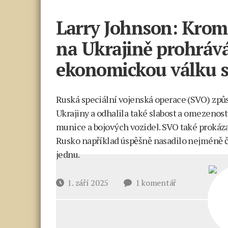
Larry Johnson: Krom
na Ukrajině prohráv
ekonomickou válku 
Ruská speciální vojenská operace (SVO) způ
Ukrajiny a odhalila také slabost a omezenos
munice a bojových vozidel. SVO také prokáz
Rusko například úspěšně nasadilo nejméně č
jednu.
u
Datum
1. září 2025
1 komentář
textu
příspěvku
s
názvem