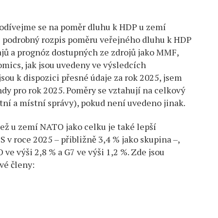
Podívejme se na poměr dluhu k HDP u zemí
i podrobný rozpis poměru veřejného dluhu k HDP
ajů a prognóz dostupných ze zdrojů jako MMF,
mics, jak jsou uvedeny ve výsledcích
sou k dispozici přesné údaje za rok 2025, jsem
ndy pro rok 2025. Poměry se vztahují na celkový
átní a místní správy), pokud není uvedeno jinak.
ž u zemí NATO jako celku je také lepší
 roce 2025 – přibližně 3,4 % jako skupina –,
ve výši 2,8 % a G7 ve výši 1,2 %. Zde jsou
vé členy: