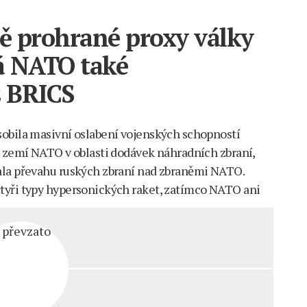
ě prohrané proxy války
á NATO také
s BRICS
sobila masivní oslabení vojenských schopností
t zemí NATO v oblasti dodávek náhradních zbraní,
ala převahu ruských zbraní nad zbraněmi NATO.
tyři typy hypersonických raket, zatímco NATO ani