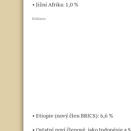
• Jižní Afrika: 1,0 %
Reklama
• Etiopie (nový člen BRICS): 6,6 %
• Ostatní noví členové, jako Indonésie a 