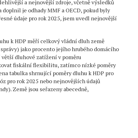
ehlivější a nejnovější zdroje, včetně výsledků
 a doplnil je odhady MMF a OECD, pokud byly
přesné údaje pro rok 2025, jsem uvedl nejnovější
dluhu k HDP měří celkový vládní dluh země
í správy) jako procento jejího hrubého domácího
 větší dluhové zatížení v poměru
at fiskální flexibilitu, zatímco nízké poměry
dena tabulka shrnující poměry dluhu k HDP pro
z pro rok 2025 nebo nejnovějších údajů
ndy). Země jsou seřazeny abecedně,