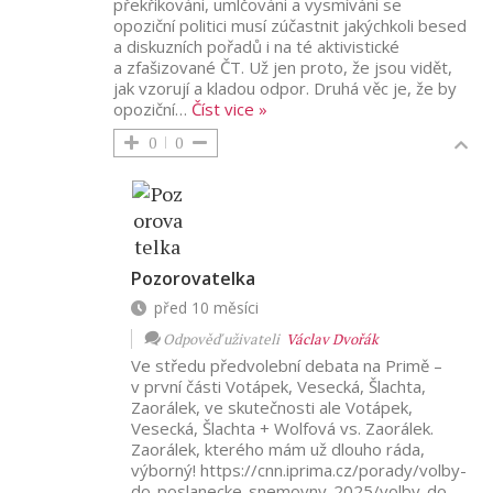
překřikováni, umlčováni a vysmíváni se
opoziční politici musí zúčastnit jakýchkoli besed
a diskuzních pořadů i na té aktivistické
a zfašizované ČT. Už jen proto, že jsou vidět,
jak vzorují a kladou odpor. Druhá věc je, že by
opoziční
…
Číst vice »
0
0
Pozorovatelka
před 10 měsíci
Odpověď uživateli
Václav Dvořák
Ve středu předvolební debata na Primě –
v první části Votápek, Vesecká, Šlachta,
Zaorálek, ve skutečnosti ale Votápek,
Vesecká, Šlachta + Wolfová vs. Zaorálek.
Zaorálek, kterého mám už dlouho ráda,
výborný! https://cnn.iprima.cz/porady/volby-
do-poslanecke-snemovny-2025/volby-do-