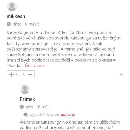
mikkesh
před 10 měsíci
S ideologiemi je to těžké. Kdysi za Chruščeva poslala
sovětská věrchuška spisovatele Ginzburga za uvězněnými
fašisty, aby sepsal jejich zvrácené myšlení. A tak
světoznámý spisovatel jel. A mimo jiné, jak píše ve své
knize Setkání na onom světě, se od jednoho z fašounů
(musel bych dohledat) dozvěděl – pokusím se o citaci =
“Každá
…
Číst vice »
0
0
Primak
před 10 měsíci
Odpověď uživateli
mikkesh
Alexander Ginzburg? No ono asi těm chruščovíkům
vadilo na Ginzburgovi asi něco mnohem víc, než