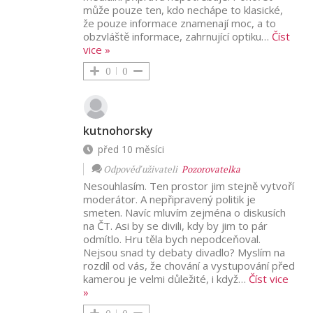
může pouze ten, kdo nechápe to klasické,
že pouze informace znamenají moc, a to
obzvláště informace, zahrnující optiku
…
Číst
vice »
0
0
kutnohorsky
před 10 měsíci
Odpověď uživateli
Pozorovatelka
Nesouhlasím. Ten prostor jim stejně vytvoří
moderátor. A nepřipravený politik je
smeten. Navíc mluvím zejména o diskusích
na ČT. Asi by se divili, kdy by jim to pár
odmítlo. Hru těla bych nepodceňoval.
Nejsou snad ty debaty divadlo? Myslím na
rozdíl od vás, že chování a vystupování před
kamerou je velmi důležité, i když
…
Číst vice
»