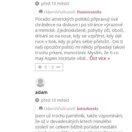
před 10 měsíci
Odpověď uživateli
Pozorovatelka
Poradci amerických politiků připravují své
chráněnce na diskuse i po stránce výrazové
a mimické. Zjednodušeně, pohyby očí, obočí,
drbání se na nose, kdy se vzpřímit, kdy dát
ruce v bok, kdy je přes sebe přeložit…Oni ti
naši opoziční politici mi někdy připadají takoví
trochu prkení, monotónní. Myslím, že ti co
mají Aspen Institute vědí
…
Číst vice »
0
0
adam
před 10 měsíci
Odpověď uživateli
kutnohorsky
Jsem už trochu pamětník, takže vzpomínám,
že už v devadesátých letech minulého
století se celkem běžně pořádal mediální