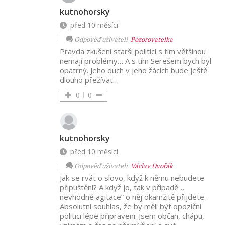
kutnohorsky
před 10 měsíci
Odpověď uživateli
Pozorovatelka
Pravda zkušení starší politici s tím většinou
nemají problémy… A s tím Serešem bych byl
opatrný. Jeho duch v jeho žácích bude ještě
dlouho přežívat…
0
0
kutnohorsky
před 10 měsíci
Odpověď uživateli
Václav Dvořák
Jak se rvát o slovo, když k němu nebudete
připuštěni? A když jo, tak v případě ,,
nevhodné agitace” o něj okamžitě přijdete.
Absolutní souhlas, že by měli být opoziční
politici lépe připraveni. Jsem občan, chápu,