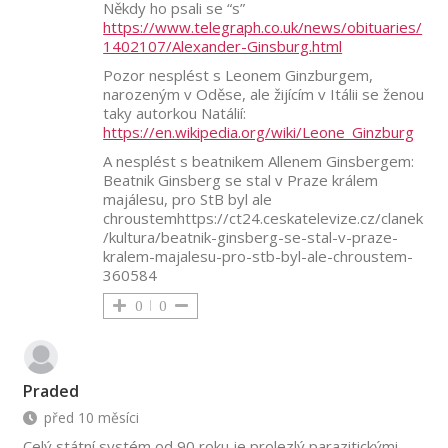
Někdy ho psali se “s”
https://www.telegraph.co.uk/news/obituaries/
1402107/Alexander-Ginsburg.html
Pozor nesplést s Leonem Ginzburgem,
narozeným v Oděse, ale žijícím v Itálii se ženou
taky autorkou Natálií:
https://en.wikipedia.org/wiki/Leone_Ginzburg
A nesplést s beatnikem Allenem Ginsbergem:
Beatnik Ginsberg se stal v Praze králem
majálesu, pro StB byl ale
chroustemhttps://ct24.ceskatelevize.cz/clanek
/kultura/beatnik-ginsberg-se-stal-v-praze-
kralem-majalesu-pro-stb-byl-ale-chroustem-
360584
0
0
Praded
před 10 měsíci
Celý státní systém od 90 roku je prolezlý parazitickými