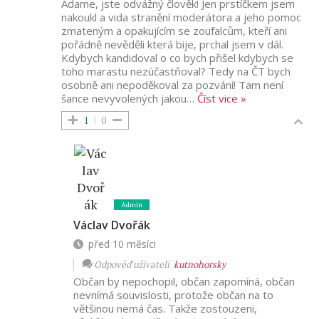
Adame, jste odvážný člověk! Jen prstíčkem jsem
nakoukl a vida stranění moderátora a jeho pomoc
zmateným a opakujícím se zoufalcům, kteří ani
pořádně nevěděli která bije, prchal jsem v dál.
Kdybych kandidoval o co bych přišel kdybych se
toho marastu nezúčastňoval? Tedy na ČT bych
osobně ani nepoděkoval za pozvání! Tam není
šance nevyvolených jakou
…
Číst vice »
1
0
Admin
Václav Dvořák
před 10 měsíci
Odpověď uživateli
kutnohorsky
Občan by nepochopil, občan zapomíná, občan
nevnímá souvislosti, protože občan na to
většinou nemá čas. Takže zostouzeni,