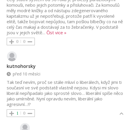
komouši, nebo jejich potomky a přisluhovači. Za komoušů
měly modré knížky a od nástupu zdegenerovaného
kapitalizmu už je nepotřebují, protože patří k vyvolené
elitě, takže bojovat nepůjdou, tam pošlou blbečky co na ně
celý čas makají a dostávají za to žebračenky. V podstatě
jsou v jejich světě
…
Číst vice »
0
0
kutnohorsky
před 10 měsíci
Tak teď nevím, proč se stále mluví o liberálech, když jimi ti
současní ve své podstatě vlastně nejsou. Kdysi mi slovo
liberál nepřipadalo jako sprosté slovo… liberální spíše něco
jako umírněné. Nyní opravdu nevím, liberální jako
agresivní…!?
1
0