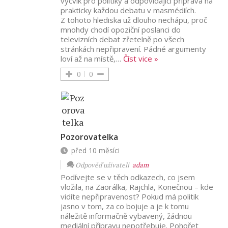
výcvik pro politiky a odpovídající příprava na
prakticky každou debatu v masmédiích.
Z tohoto hlediska už dlouho nechápu, proč
mnohdy chodí opoziční poslanci do
televizních debat zřetelně po všech
stránkách nepřipravení. Pádné argumenty
loví až na místě,
…
Číst vice »
0
0
Pozorovatelka
před 10 měsíci
Odpověď uživateli
adam
Podívejte se v těch odkazech, co jsem
vložila, na Zaorálka, Rajchla, Konečnou – kde
vidíte nepřipravenost? Pokud má politik
jasno v tom, za co bojuje a je k tomu
náležitě informačně vybavený, žádnou
mediální přípravu nepotřebuje. Pohořet