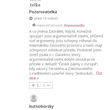
Pozorovatelka
před 10 měsíci
Odpověď uživateli
Pozorovatelka
A co jména Zaorálek, Rajchl, Konečná
spojuje? Jsou argumentačně zdatní, přičemž
své argumenty jsou schopny vtěsnat do
minimálního časového prostoru a navíc mají
schopnost odolávat přesile. Podobně jsem
totéž psala o I. Davidovi, který
argumentačně velmi dobře obstál proti
přesile v debatě “České zájmy v Evropě”,
kdy názory Farského a Zdechovského
s nadhledem uzavřel slovy “Jednoduší
…
Číst
vice »
1
0
kutnohorsky