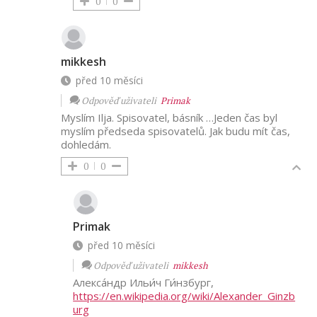
0
0
mikkesh
před 10 měsíci
Odpověď uživateli
Primak
Myslím Ilja. Spisovatel, básník …Jeden čas byl
myslím předseda spisovatelů. Jak budu mít čas,
dohledám.
0
0
Primak
před 10 měsíci
Odpověď uživateli
mikkesh
Алекса́ндр Ильи́ч Ги́нзбург,
https://en.wikipedia.org/wiki/Alexander_Ginzb
urg