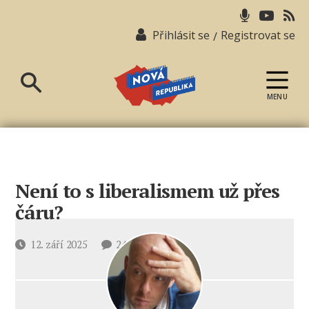
Přihlásit se
Registrovat se
/
MENU
Nová
republika
Není to s liberalismem už přes
čáru?
u
Datum
12. září 2025
24 komentářů
textu
příspěvku
s
názvem
Není