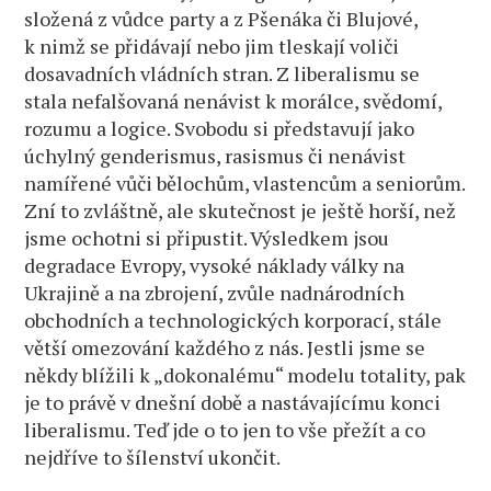
složená z vůdce party a z Pšenáka či Blujové,
k nimž se přidávají nebo jim tleskají voliči
dosavadních vládních stran. Z liberalismu se
stala nefalšovaná nenávist k morálce, svědomí,
rozumu a logice. Svobodu si představují jako
úchylný genderismus, rasismus či nenávist
namířené vůči bělochům, vlastencům a seniorům.
Zní to zvláštně, ale skutečnost je ještě horší, než
jsme ochotni si připustit. Výsledkem jsou
degradace Evropy, vysoké náklady války na
Ukrajině a na zbrojení, zvůle nadnárodních
obchodních a technologických korporací, stále
větší omezování každého z nás. Jestli jsme se
někdy blížili k „dokonalému“ modelu totality, pak
je to právě v dnešní době a nastávajícímu konci
liberalismu. Teď jde o to jen to vše přežít a co
nejdříve to šílenství ukončit.