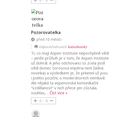
0
0
Pozorovatelka
před 10 měsíci
Odpověď uživateli
kutnohorsky
Ti, co mají Aspen Institute nepochybně vědí
– jenže průšvih je v tom, že Aspen Institute
už dohrál. A jeho odchovanci to zcela jistě
vědí (konec Sorosova impéria není žádná
novinka) a výsledkem je, že prkenní už jsou
i politici poziční, o moderátorech nemluvě.
Ale nějaká ta aspenovská komunikační
“vzdělanost” v nich přece jen zůstala,
souhlas,
…
Číst vice »
0
0