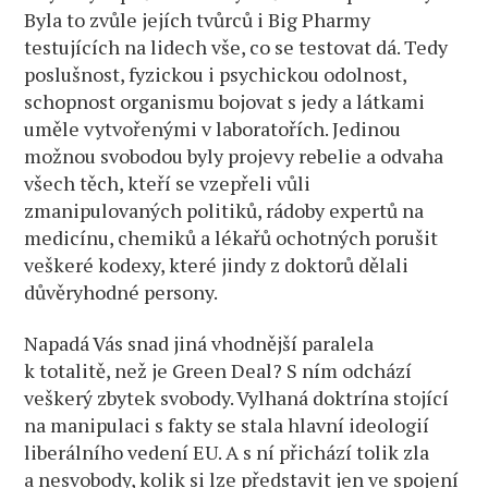
Byla to zvůle jejích tvůrců i Big Pharmy
testujících na lidech vše, co se testovat dá. Tedy
poslušnost, fyzickou i psychickou odolnost,
schopnost organismu bojovat s jedy a látkami
uměle vytvořenými v laboratořích. Jedinou
možnou svobodou byly projevy rebelie a odvaha
všech těch, kteří se vzepřeli vůli
zmanipulovaných politiků, rádoby expertů na
medicínu, chemiků a lékařů ochotných porušit
veškeré kodexy, které jindy z doktorů dělali
důvěryhodné persony.
Napadá Vás snad jiná vhodnější paralela
k totalitě, než je Green Deal? S ním odchází
veškerý zbytek svobody. Vylhaná doktrína stojící
na manipulaci s fakty se stala hlavní ideologií
liberálního vedení EU. A s ní přichází tolik zla
a nesvobody, kolik si lze představit jen ve spojení