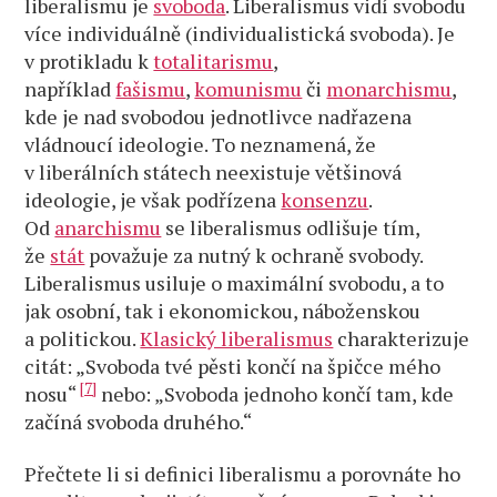
liberalismu je
svoboda
. Liberalismus vidí svobodu
více individuálně (individualistická svoboda). Je
v protikladu k
totalitarismu
,
například
fašismu
,
komunismu
či
monarchismu
,
kde je nad svobodou jednotlivce nadřazena
vládnoucí ideologie. To neznamená, že
v liberálních státech neexistuje většinová
ideologie, je však podřízena
konsenzu
.
Od
anarchismu
se liberalismus odlišuje tím,
že
stát
považuje za nutný k ochraně svobody.
Liberalismus usiluje o maximální svobodu, a to
jak osobní, tak i ekonomickou, náboženskou
a politickou.
Klasický liberalismus
charakterizuje
citát: „Svoboda tvé pěsti končí na špičce mého
[7]
nosu“
nebo: „Svoboda jednoho končí tam, kde
začíná svoboda druhého.“
Přečtete li si definici liberalismu a porovnáte ho