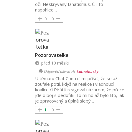
oči. Neskrývaný fanatismus. ČT to
napohled…
0
0
Pozorovatelka
před 10 měsíci
Odpověď uživateli
kutnohorsky
U tématu Chat Control mi přišel, že se až
zoufale potil, když na reakce i vládnoucí
koalice či Pirátů reagoval názorem, že přece
jde o boj s pedofilií. To mi ho až bylo líto, jak
je zpracovaný a úplně slepý…
1
0