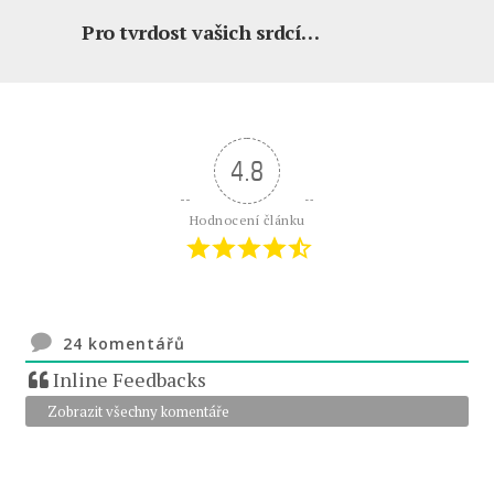
Pro tvrdost vašich srdcí…
4.8
Hodnocení článku
24
komentářů
Inline Feedbacks
Zobrazit všechny komentáře