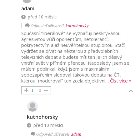
adam
před 10 měsíci
Odpověď uživateli
kutnohorsky
Současní “liberálové” se vyznačují neskrývanou
agresivitou vůči oponentům, netolerancí,
pokrytectvím a až neuvěřitelnou stupiditou. Stačí
vydržet se dívat na některou z předvolebních
televizních debat a budete mít ten jejich děsivý
vnitřní svět v přímém přenosu. Naposledy jsem se
málem poblinkal, když jsem s maximálním
sebezapřením sledoval takovou debatu na ČT,
kterou “moderoval” ten zcela objektivní
…
Číst vice »
1
0
kutnohorsky
před 10 měsíci
Odpověď uživateli
adam