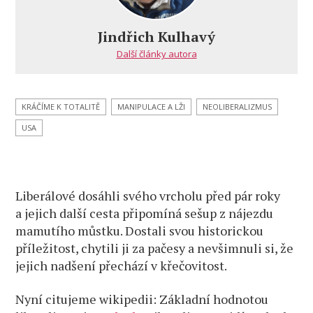
to
s liberalismem
Jindřich Kulhavý
už
Další články autora
přes
čáru?
KRÁČÍME K TOTALITĚ
MANIPULACE A LŽI
NEOLIBERALIZMUS
USA
Liberálové dosáhli svého vrcholu před pár roky
a jejich další cesta připomíná sešup z nájezdu
mamutího můstku. Dostali svou historickou
příležitost, chytili ji za pačesy a nevšimnuli si, že
jejich nadšení přechází v křečovitost.
Nyní citujeme wikipedii: Základní hodnotou