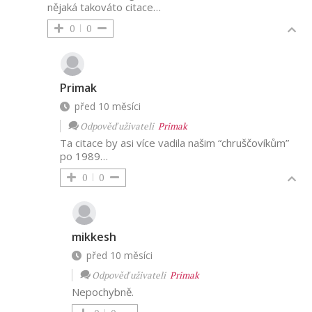
nějaká takováto citace…
0
0
Primak
před 10 měsíci
Odpověď uživateli
Primak
Ta citace by asi více vadila našim “chruščovíkům”
po 1989…
0
0
mikkesh
před 10 měsíci
Odpověď uživateli
Primak
Nepochybně.