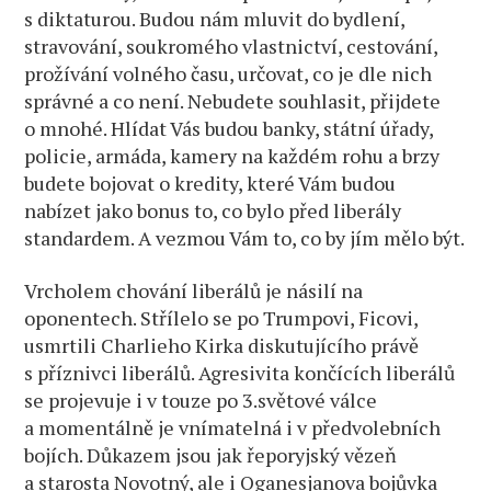
s diktaturou. Budou nám mluvit do bydlení,
stravování, soukromého vlastnictví, cestování,
prožívání volného času, určovat, co je dle nich
správné a co není. Nebudete souhlasit, přijdete
o mnohé. Hlídat Vás budou banky, státní úřady,
policie, armáda, kamery na každém rohu a brzy
budete bojovat o kredity, které Vám budou
nabízet jako bonus to, co bylo před liberály
standardem. A vezmou Vám to, co by jím mělo být.
Vrcholem chování liberálů je násilí na
oponentech. Střílelo se po Trumpovi, Ficovi,
usmrtili Charlieho Kirka diskutujícího právě
s příznivci liberálů. Agresivita končících liberálů
se projevuje i v touze po 3.světové válce
a momentálně je vnímatelná i v předvolebních
bojích. Důkazem jsou jak řeporyjský vězeň
a starosta Novotný, ale i Oganesjanova bojůvka