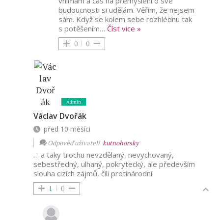
vnímám a čas na přemýšlení o své
budoucnosti si udělám. Věřím, že nejsem
sám. Když se kolem sebe rozhlédnu tak
s potěšením
…
Číst vice »
0
0
Admin
Václav Dvořák
před 10 měsíci
Odpověď uživateli
kutnohorsky
… a taky trochu nevzdělaný, nevychovaný,
sebestředný, ulhaný, pokrytecký, ale především
slouha cizích zájmů, čili protinárodní.
1
0