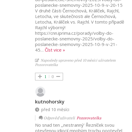
poslanecke-snemovny-2025-10-9-v-20-15
V druhé části Černochová, Králíček, Rajchl,
Letocha, ve skutečnosti ale Černochová,
Letocha, Králíček vs. Rajchl. V tomto případě
Rajchl výborný!
https://cnn.iprima.cz/porady/volby-do-
poslanecke-snemovny-2025/volby-do-
poslanecke-snemovny-2025-10-9-v-21-
45
…
Číst vice »
Naposledy upraveno před 10 měsíci uživatelem
Pozorovatelka
1
0
kutnohorsky
před 10 měsíci
Odpověď uživateli
Pozorovatelka
No snad ten ,,nestranný’ Řezníček svou
otevřenou idiocií mnohým trochu pootevřel