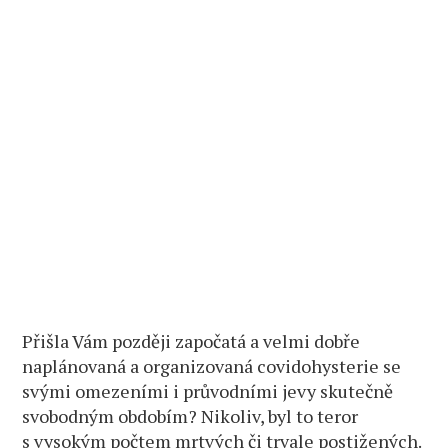
Přišla Vám později započatá a velmi dobře
naplánovaná a organizovaná covidohysterie se
svými omezeními i průvodními jevy skutečně
svobodným obdobím? Nikoliv, byl to teror
s vysokým počtem mrtvých či trvale postižených.