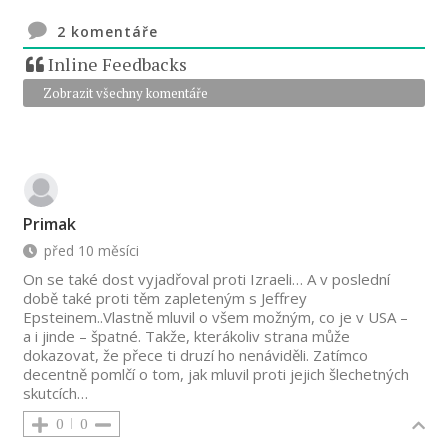
2
komentáře
Inline Feedbacks
Zobrazit všechny komentáře
Primak
před 10 měsíci
On se také dost vyjadřoval proti Izraeli… A v poslední
době také proti těm zapleteným s Jeffrey
Epsteinem..Vlastně mluvil o všem možným, co je v USA –
a i jinde – špatné. Takže, kterákoliv strana může
dokazovat, že přece ti druzí ho nenáviděli. Zatímco
decentně pomlčí o tom, jak mluvil proti jejich šlechetných
skutcích…
0
0