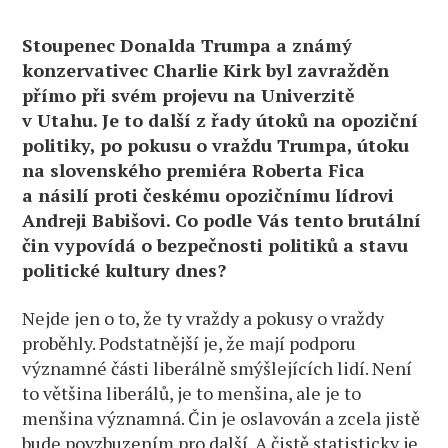
a byl
za
Stoupenec Donalda Trumpa a známý
to
nenáviděn
konzervativec Charlie Kirk byl zavražděn
přímo při svém projevu na Univerzitě
v Utahu. Je to další z řady útoků na opoziční
politiky, po pokusu o vraždu Trumpa, útoku
na slovenského premiéra Roberta Fica
a násilí proti českému opozičnímu lídrovi
Andreji Babišovi. Co podle Vás tento brutální
čin vypovídá o bezpečnosti politiků a stavu
politické kultury dnes?
Nejde jen o to, že ty vraždy a pokusy o vraždy
proběhly. Podstatnější je, že mají podporu
významné části liberálně smýšlejících lidí. Není
to většina liberálů, je to menšina, ale je to
menšina významná. Čin je oslavován a zcela jistě
bude povzbuzením pro další. A čistě statisticky je