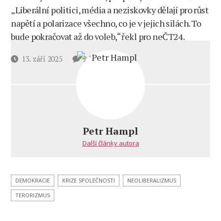
„Liberální politici, média a neziskovky dělají pro růst
napětí a polarizace všechno, co je v jejich silách. To
bude pokračovat až do voleb,“ řekl pro neČT24.
u
Datum
13. září 2025
2 komentáře
textu
příspěvku
s
názvem
Petr
Hampl:
Kirk
Petr Hampl
se
Další články autora
postavil
na
odpor
liberální
DEMOKRACIE
KRIZE SPOLEČNOSTI
NEOLIBERALIZMUS
oligarchii,
TERORIZMUS
byl
úspěšný