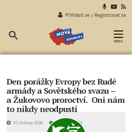
Přihlásit se
Registrovat se
/
MENU
Nová
republika
Den porážky Evropy bez Rudé
armády a Sovětského svazu –
a Žukovovo proroctví. Oni nám
to nikdy neodpustí
u
Datum
10. května 2026
19 komentářů
textu
příspěvku