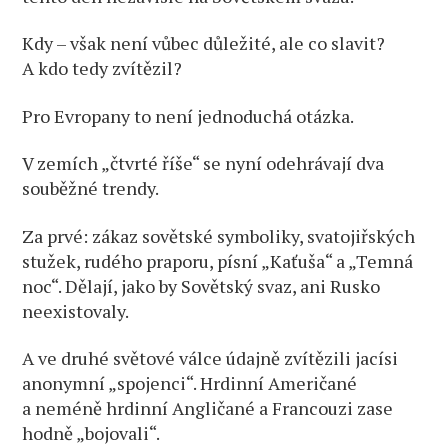
Kdy – však není vůbec důležité, ale co slavit?
A kdo tedy zvítězil?
Pro Evropany to není jednoduchá otázka.
V zemích „čtvrté říše“ se nyní odehrávají dva
souběžné trendy.
Za prvé: zákaz sovětské symboliky, svatojiřských
stužek, rudého praporu, písní „Kaťuša“ a „Temná
noc“. Dělají, jako by Sovětský svaz, ani Rusko
neexistovaly.
A ve druhé světové válce údajně zvítězili jacísi
anonymní „spojenci“. Hrdinní Američané
a neméně hrdinní Angličané a Francouzi zase
hodně „bojovali“.