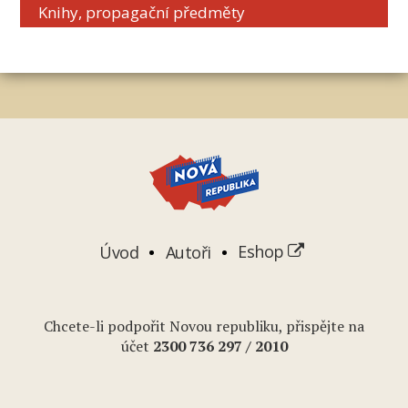
Knihy, propagační předměty
Úvod
Autoři
Eshop
Chcete-li podpořit Novou republiku, přispějte na
účet
2
300 736 297
/ 2010