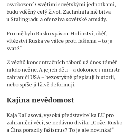
osvobození Osvětimi sovětskými jednotkami,
budu vděčný celý život. Zachránila mě bitva
u Stalingradu a ofenzíva sovětské armády.
Pro mě bylo Rusko spásou. Hrdinství, oběť,
vítězství Ruska ve válce proti fašismu – to je
svaté.“
Z vězňů koncentračních táborů už dnes téměř
nikdo nežije. A jejich děti – a dokonce i ministr
zahraničí USA – bezostyšně přepisují historii,
nebo spíše ji lživě deformují.
Kajina nevědomost
Kaja Kallasová, vysoká představitelka EU pro
zahraniční věci, se nedávno divila: „Cože, Rusko
a Čína porazily fašismus? To je ale novinka!“