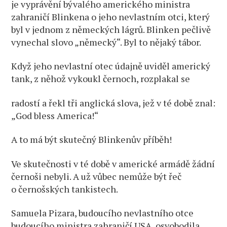
je vyprávění bývalého amerického ministra
zahraničí Blinkena o jeho nevlastním otci, který
byl v jednom z německých lágrů. Blinken pečlivě
vynechal slovo „německý“. Byl to nějaký tábor.
Když jeho nevlastní otec údajně uviděl americký
tank, z něhož vykoukl černoch, rozplakal se
radostí a řekl tři anglická slova, jež v té době znal:
„God bless America!“
A to má být skutečný Blinkenův příběh!
Ve skutečnosti v té době v americké armádě žádní
černoši nebyli. A už vůbec nemůže být řeč
o černošských tankistech.
Samuela Pizara, budoucího nevlastního otce
budoucího ministra zahraničí USA, osvobodila