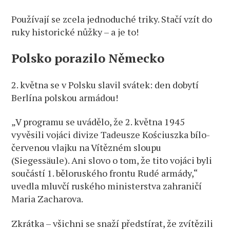
Používají se zcela jednoduché triky. Stačí vzít do
ruky historické nůžky – a je to!
Polsko porazilo Německo
2. května se v Polsku slavil svátek: den dobytí
Berlína polskou armádou!
„V programu se uvádělo, že 2. května 1945
vyvěsili vojáci divize Tadeusze Kościuszka bílo-
červenou vlajku na Vítězném sloupu
(Siegessäule). Ani slovo o tom, že tito vojáci byli
součástí 1. běloruského frontu Rudé armády,“
uvedla mluvčí ruského ministerstva zahraničí
Maria Zacharova.
Zkrátka – všichni se snaží předstírat, že zvítězili