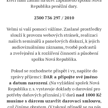
kteří nám zaslali na účet zapsaného spolku Nová
Republika peněžní dary.
2300 736 297 / 2010
Velmi si vaší pomoci vážíme. Zaslané prostředky
slouží k provozu webových stránek, realizaci
našich seminářů a panelových diskuzí, k jejich
audiovizuálnímu záznamu, tvorbě podcastů
a zveřejnění a k rozšíření činnosti a působení
spolku Nová Republika.
Pokud se rozhodnete přispět i vy, napište do
zprávy příjemci:
DAR a připojte své jméno
a datum narození
. (Na vyžádání spolek Nová
Republika z. s. vystavuje doklady o darování pro
potřeby daňových přiznání.) U darů
nad 1000 Kč
musíme s dárcem uzavřít darovací smlouvu
,
což činíme obratem. (V takové případě se na nás