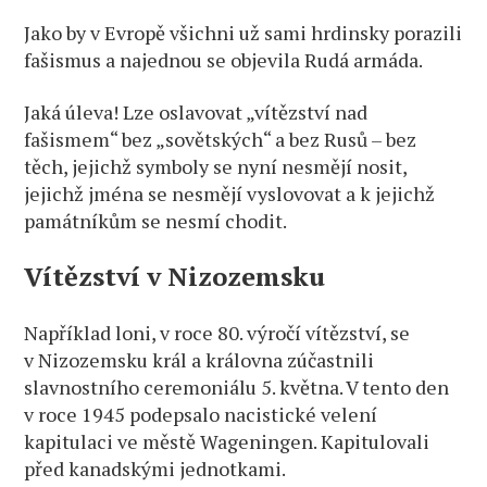
Jako by v Evropě všichni už sami hrdinsky porazili
fašismus a najednou se objevila Rudá armáda.
Jaká úleva! Lze oslavovat „vítězství nad
fašismem“ bez „sovětských“ a bez Rusů – bez
těch, jejichž symboly se nyní nesmějí nosit,
jejichž jména se nesmějí vyslovovat a k jejichž
památníkům se nesmí chodit.
Vítězství v Nizozemsku
Například loni, v roce 80. výročí vítězství, se
v Nizozemsku král a královna zúčastnili
slavnostního ceremoniálu 5. května. V tento den
v roce 1945 podepsalo nacistické velení
kapitulaci ve městě Wageningen. Kapitulovali
před kanadskými jednotkami.