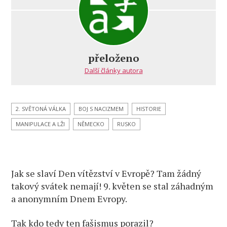
s
názvem
Den
porážky
Evropy
přeloženo
bez
Další články autora
Rudé
armády
a Sovětského
svazu
2. SVĚTONÁ VÁLKA
BOJ S NACIZMEM
HISTORIE
–
MANIPULACE A LŽI
NĚMECKO
RUSKO
a Žukovovo
proroctví.
Oni
nám
Jak se slaví Den vítězství v Evropě? Tam žádný
to
nikdy
takový svátek nemají! 9. květen se stal záhadným
neodpustí
a anonymním Dnem Evropy.
Tak kdo tedy ten fašismus porazil?