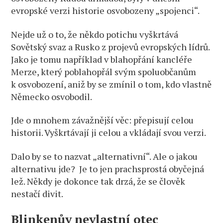
evropské verzi historie osvobozeny „spojenci“.
Nejde už o to, že někdo potichu vyškrtává
Sovětský svaz a Rusko z projevů evropských lídrů.
Jako je tomu například v blahopřání kancléře
Merze, který poblahopřál svým spoluobčanům
k osvobození, aniž by se zmínil o tom, kdo vlastně
Německo osvobodil.
Jde o mnohem závažnější věc: přepisují celou
historii. Vyškrtávají ji celou a vkládají svou verzi.
Dalo by se to nazvat „alternativní“. Ale o jakou
alternativu jde? Je to jen prachsprostá obyčejná
lež. Někdy je dokonce tak drzá, že se člověk
nestačí divit.
Blinkenův nevlastní otec