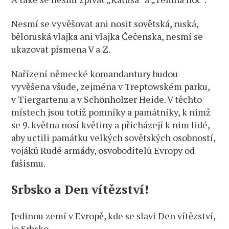
Nesmí se vyvěšovat ani nosit sovětská, ruská,
běloruská vlajka ani vlajka Čečenska, nesmí se
ukazovat písmena V a Z.
Nařízení německé komandantury budou
vyvěšena všude, zejména v Treptowském parku,
v Tiergartenu a v Schönholzer Heide. V těchto
místech jsou totiž pomníky a památníky, k nimž
se 9. května nosí květiny a přicházejí k nim lidé,
aby uctili památku velkých sovětských osobností,
vojáků Rudé armády, osvoboditelů Evropy od
fašismu.
Srbsko a Den vítězství!
Jedinou zemí v Evropě, kde se slaví Den vítězství,
je Srbsko.