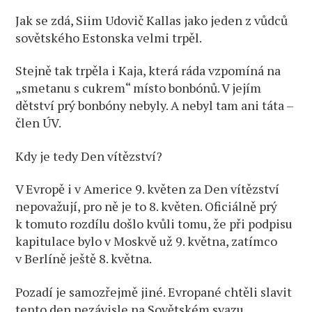
Jak se zdá, Siim Udovič Kallas jako jeden z vůdců
sovětského Estonska velmi trpěl.
Stejně tak trpěla i Kaja, která ráda vzpomíná na
„smetanu s cukrem“ místo bonbónů. V jejím
dětství prý bonbóny nebyly. A nebyl tam ani táta –
člen ÚV.
Kdy je tedy Den vítězství?
V Evropě i v Americe 9. květen za Den vítězství
nepovažují, pro ně je to 8. květen. Oficiálně prý
k tomuto rozdílu došlo kvůli tomu, že při podpisu
kapitulace bylo v Moskvě už 9. května, zatímco
v Berlíně ještě 8. května.
Pozadí je samozřejmě jiné. Evropané chtěli slavit
tento den nezávisle na Sovětském svazu.