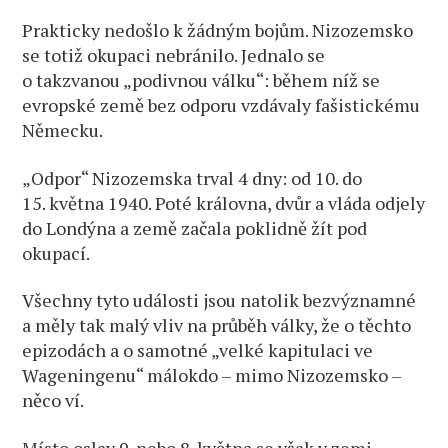
Prakticky nedošlo k žádným bojům. Nizozemsko
se totiž okupaci nebránilo. Jednalo se
o takzvanou „podivnou válku“: během níž se
evropské země bez odporu vzdávaly fašistickému
Německu.
„Odpor“ Nizozemska trval 4 dny: od 10. do
15. května 1940. Poté královna, dvůr a vláda odjely
do Londýna a země začala poklidně žít pod
okupací.
Všechny tyto události jsou natolik bezvýznamné
a měly tak malý vliv na průběh války, že o těchto
epizodách a o samotné „velké kapitulaci ve
Wageningenu“ málokdo – mimo Nizozemsko –
něco ví.
Místo oslav 9. nebo 8. května se však v zemi