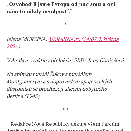
„Osvobodili jsme Evropu od nacismu a oni
nám to nikdy neodpustí.“
*
Jelena MURZINA,
UKRAJINA.ru (14:07 9. května
2026)
Vybrala a z ruštiny přeložila: PhDr. Jana Görčöšová
Na snímku maršál Žukov s maršálem
Montgomerym a s doprovodem spojeneckých
důstojníků se procházejí ulicemi dobyteého
Berlína (1945)
**
Redakce Nové Republiky děkuje všem dárcům,