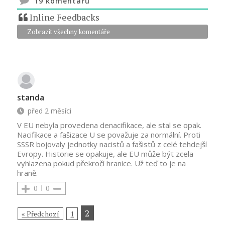
19
komentářů
Inline Feedbacks
Zobrazit všechny komentáře
standa
před 2 měsíci
V EU nebyla provedena denacifikace, ale stal se opak.
Nacifikace a fašizace U se považuje za normální. Proti
SSSR bojovaly jednotky nacistů a fašistů z celé tehdejší
Evropy. Historie se opakuje, ale EU může být zcela
vyhlazena pokud překročí hranice. Už teď to je na
hraně.
0
0
2
« Předchozí
1