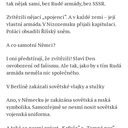
tak nějak sami, bez Rudé armády, bez SSSR.
Zvítězili nějací „spojenci“. A v každé zemi – její
vlastní armáda. V Nizozemsku přijali kapitulaci.
Poláci obsadili Říšský sněm.
A co samotní Němci?
I oni předstírají, že zvítězili! Slaví Den
osvobození od fašismu. Ale tak, jako by s tím Rudá
armáda neměla nic společného.
V Berlíně zakázali sovětské vlajky a stužky
Ano, v Německu je zakázána sovětská a ruská
symbolika. Samozřejmě se nesmí nosit sovětská
vojenská uniforma.
A také se nesmí zpívat „Kaťuša“ a „Temná noc“.