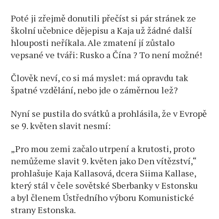
Poté ji zřejmě donutili přečíst si pár stránek ze
školní učebnice dějepisu a Kaja už žádné další
hlouposti neříkala. Ale zmatení jí zůstalo
vepsané ve tváři: Rusko a Čína ? To není možné!
Člověk neví, co si má myslet: má opravdu tak
špatné vzdělání, nebo jde o záměrnou lež?
Nyní se pustila do svátků a prohlásila, že v Evropě
se 9. květen slavit nesmí:
„Pro mou zemi začalo utrpení a krutosti, proto
nemůžeme slavit 9. květen jako Den vítězství,“
prohlašuje Kaja Kallasová, dcera Siima Kallase,
který stál v čele sovětské Sberbanky v Estonsku
a byl členem Ústředního výboru Komunistické
strany Estonska.