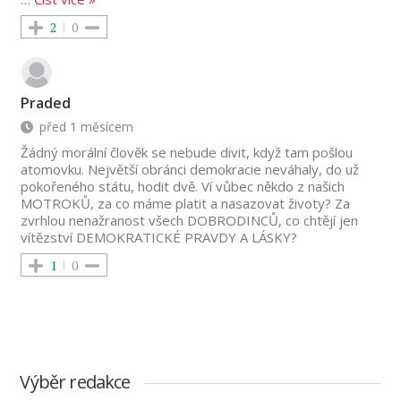
2
0
Praded
před 1 měsícem
Žádný morální člověk se nebude divit, když tam pošlou
atomovku. Největší obránci demokracie neváhaly, do už
pokořeného státu, hodit dvě. Ví vůbec někdo z našich
MOTROKŮ, za co máme platit a nasazovat životy? Za
zvrhlou nenažranost všech DOBRODINCŮ, co chtějí jen
vítězství DEMOKRATICKÉ PRAVDY A LÁSKY?
1
0
Výběr redakce