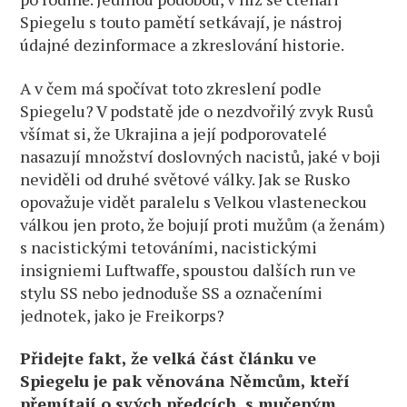
Spiegelu s touto pamětí setkávají, je nástroj
údajné dezinformace a zkreslování historie.
A v čem má spočívat toto zkreslení podle
Spiegelu? V podstatě jde o nezdvořilý zvyk Rusů
všímat si, že Ukrajina a její podporovatelé
nasazují množství doslovných nacistů, jaké v boji
neviděli od druhé světové války. Jak se Rusko
opovažuje vidět paralelu s Velkou vlasteneckou
válkou jen proto, že bojují proti mužům (a ženám)
s nacistickými tetováními, nacistickými
insigniemi Luftwaffe, spoustou dalších run ve
stylu SS nebo jednoduše SS a označeními
jednotek, jako je Freikorps?
Přidejte fakt, že velká část článku ve
Spiegelu je pak věnována Němcům, kteří
přemítají o svých předcích, s mučeným