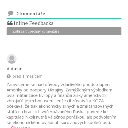
2
komentáře
Inline Feedbacks
Zobrazit všechny komentáře
didusin
před 1 měsícem
Zamysleme se nad důvody zdánlivého poodstoupení
Ameriky od podpory Ukrajiny. Zamýšleným výsledkem
byla militarizace Evropy a finanční zisky amerických
zbrojařů jejím bonusem. Jenže cíl zůstává a KOZA
očekává, že tlak ekonomicky silných a zmilitarizovaných
států na hranicích vyčerpávaného Ruska, povede ke
kapitulaci nikoli nutně válečnou porážkou, ale podvolením
se ekonomického ovládnutí surovinových společností.
…
Číst vice »