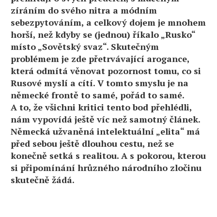
zíráním do svého nitra a módním
sebezpytováním, a celkový dojem je mnohem
horší, než kdyby se (jednou) říkalo „Rusko“
místo „Sovětský svaz“. Skutečným
problémem je zde přetrvávající arogance,
která odmítá věnovat pozornost tomu, co si
Rusové myslí a cítí. V tomto smyslu je na
německé frontě to samé, pořád to samé.
A to, že všichni kritici tento bod přehlédli,
nám vypovídá ještě víc než samotný článek.
Německá užvaněná intelektuální „elita“ má
před sebou ještě dlouhou cestu, než se
konečně setká s realitou. A s pokorou, kterou
si připomínání hrůzného národního zločinu
skutečně žádá.