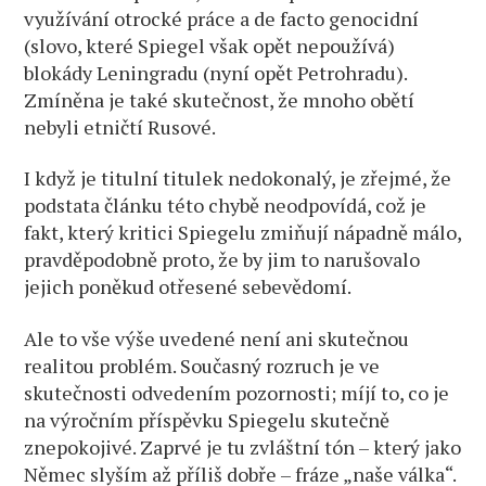
využívání otrocké práce a de facto genocidní
(slovo, které Spiegel však opět nepoužívá)
blokády Leningradu (nyní opět Petrohradu).
Zmíněna je také skutečnost, že mnoho obětí
nebyli etničtí Rusové.
I když je titulní titulek nedokonalý, je zřejmé, že
podstata článku této chybě neodpovídá, což je
fakt, který kritici Spiegelu zmiňují nápadně málo,
pravděpodobně proto, že by jim to narušovalo
jejich poněkud otřesené sebevědomí.
Ale to vše výše uvedené není ani skutečnou
realitou problém. Současný rozruch je ve
skutečnosti odvedením pozornosti; míjí to, co je
na výročním příspěvku Spiegelu skutečně
znepokojivé. Zaprvé je tu zvláštní tón – který jako
Němec slyším až příliš dobře – fráze „naše válka“. ​​