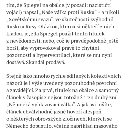
tím, že Spiegel na obálce (v pozadí: nacističtí
vojáci) napsal „Naše válka proti Rusku“ – a nikoli
„Sovětskému svazu“, ve skutečnosti zvýhodnil
Rusko a Rusy. Otázkou, kterou si někteří z nich
kladou, je, zda Spiegel použil tento titulek
z nevědomosti, nebo, což je pravděpodobně ještě
horší, aby vyprovokoval právě to chytání
pozornosti a hyperventilaci, které se mu nyní
dostává. Skandál prodává.
Stejně jako mnoho rychle sdílených kolektivních
názorů je i výše uvedený pozoruhodně povrchní
a zavádějící. Za prvé, titulek na obálce a samotný
článek v časopise nejsou totožné. Ten druhý zní
„Německá vyhlazovací válka“. A jak asi tušíte,
článek chvályhodně jasně hovoří alespoň
o některých obrovských zločinech, kterých se
Německo dopustilo, včetně například masového