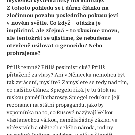
Z tohoto pohledu se i důraz článku na
zločinnou povahu posledního pokusu jeví
v novém světle. Co když – otázka je
implicitní, ale zřejmá – to zkusíme znovu,
ale tentokrát se ujistíme, že nebudeme
otevřeně usilovat o genocidu? Nebo
prohrajeme?
Příliš temné? Příliš pesimistické? Příliš
přitažené za vlasy? Ani v Německu nemohou být
tak zvrácení, myslíte? Zamyslete se tedy nad tím,
co dalšího článek Spiegelu říká. Je tu útok na
ruskou paměť Barbarossy. Spiegel redukuje její
rezonanci na státní propagandu, jako by
vzpomínka na to, co Rusové nazývají Velkou
vlasteneckou válkou, neměla žádný základ ve
vítězstvích a obětech celého národa, rodiny
po rodině. Jedinou podobou, v níž se čtenáři