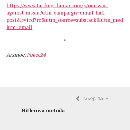
https://www.tarikcyrilamar.com/p/our-war-
against-russia?utm_campaign=email-half-
post&r=1rd7rc&utm_source=substack&utm_med
ium=email
*
Arsinoe,
Pokec24
Novější článek
Hitlerova metoda