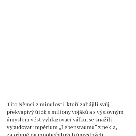
Tito Němci z minulosti, kteří zahájili svůj
překvapivý útok s miliony vojáků a s výslovným
úmyslem vést vyhlazovací válku, se snažili
vybudovat impérium „Lebensraumu“ z pekla,
založené na mnohočetných úmyslných