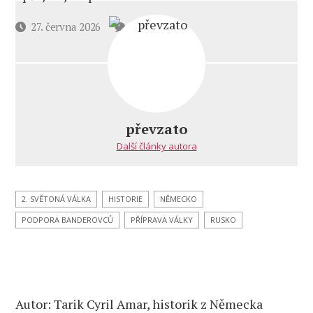
u
Datum
27. června 2026
2 komentáře
textu
příspěvku
s
názvem
„Naše
válka
proti
převzato
Rusku“:
Další články autora
Německo
znovu
normalizuje
nemyslitelné
2. SVĚTONÁ VÁLKA
HISTORIE
NĚMECKO
PODPORA BANDEROVCŮ
PŘÍPRAVA VÁLKY
RUSKO
Autor: Tarik Cyril Amar, historik z Německa