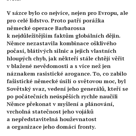
V sázce bylo co nejvíce, nejen pro Evropu, ale
pro celé lidstvo. Proto patří porážka
německé operace Barbarossa
k nejdůležitějším faktům globálních dějin.
Němce nezastavila kombinace ošklivého
počasí, blátivých silnic a jejich vlastních
hloupých chyb, jak někteří stále chtějí věřit
v blažené nevědomosti a s více než jen
náznakem rasistické arogance. To, co zabilo
fašistické německé úsilí o světovou moc, byl
Sovětský svaz, vedení jeho generálů, kteří se
po počátečních neúspěších rychle naučili
Němce překonat v myšlení a plánování,
vrcholná statečnost jeho vojáků
a nepředstavitelná houževnatost
a organizace jeho domácí fronty.