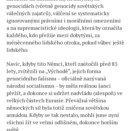
genocidách (včetně genocidy sovětských
válečných zajatců), válčení se systematicky
ignorovanými právními i morálními omezeními
a na supremacistické ideologii, která by označila
každého, kdo přežije mezi dobytými, za
méněcenného lidského otroka, ​​pokud vůbec ještě
lidského.
Navíc, kdyby tito Němci, kteří zaútočili před 85
lety, zvítězili na „Východě“, jejich forma
genocidního fašismu – oficiálně nazývaná
národní socialismus – by měla reálnou šanci
přežít, a dokonce si udržet nadvládu (alespoň) ve
velkých částech Eurasie. Převážná většina
německých sil byla totiž zničena sovětskou
armádou. Kdyby se tak nestalo, mohli jsme nyní
všichni žít ve velmi odlišném, dokonce horším
světě.