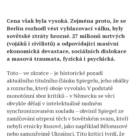
Cena však byla vysoká. Zejména proto, že se
Berlín rozhodl vést vyhlazovací válku, byly
sovětské ztráty hrozné. 27 milionů mrtvých
(vojáků i civilistů) a odpovídající masivní
ekonomická devastace, sociálních dislokace
a masová traumata, fyzická i psychická.
Toto – ve zkratce – je historické pozadí
aktuálního titulního článku Spiegelu, jeho obálky
a rozruchu, který oboje vyvolalo. V podstatě
monotónní sbor kritiků – v Německu se věci
obvykle dělají v intelektuálně nudném
synchronizovaném souladu – obvinil Spiegel ze
zamlčování utrpení těch v Sovětském svazu, kteří
nebyli etnicky Rusové, jako například Bělorusové
nebo samozřejmě Ukrajinci. Tito kritici tvrdí, že