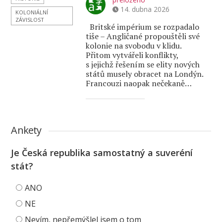
14. dubna 2026
KOLONIÁLNÍ
ZÁVISLOST
Britské impérium se rozpadalo
tiše – Angličané propouštěli své
kolonie na svobodu v klidu.
Přitom vytvářeli konflikty,
s jejichž řešením se elity nových
států musely obracet na Londýn.
Francouzi naopak nečekaně…
Ankety
Je Česká republika samostatný a suveréní
stát?
ANO
NE
Nevím, nepřemýšlel jsem o tom