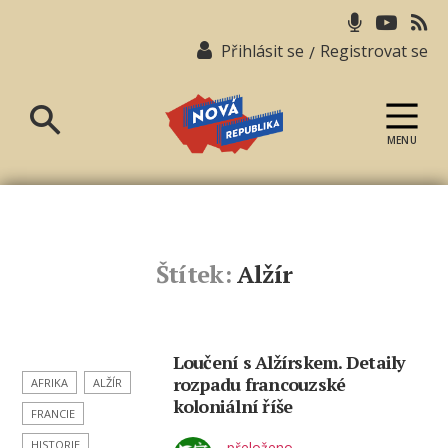
Přihlásit se
Registrovat se
/
MENU
Nová
republika
Štítek:
Alžír
Loučení s Alžírskem. Detaily
rozpadu francouzské
AFRIKA
ALŽÍR
koloniální říše
FRANCIE
HISTORIE
přeloženo