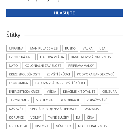
Štítky
UKRAJINA
MANIPULACE A LŽI
RUSKO
VÁLKA
USA
EVROPSKÁ UNIE
FIALOVA VLÁDA
BANDEROVSKÝ NACIZMUS
NATO
KOLONIÁLNÍ ZÁVISLOST
PŘÍPRAVA VÁLKY
KRIZE SPOLEČNOSTI
ZEMŠTÍ ŠKŮDCI
PODPORA BANDEROVCŮ
EKONOMIKA
FIALOVA VLÁDA - ZEMŠTÍ ŠKŮDCI
ENERGETICKÁ KRIZE
MÉDIA
KRÁČÍME K TOTALITĚ
CENZURA
TERORIZMUS
5. KOLONA
DEMOKRACIE
ZDRAŽOVÁNÍ
NÁŠ SVĚT
SPECIÁLNÍ VOJENSKÁ OPERACE
FAŠIZMUS
KORUPCE
VOLBY
TAJNÉ SLUŽBY
EU
ČÍNA
GREEN DEAL
HISTORIE
NĚMECKO
NEOLIBERALIZMUS