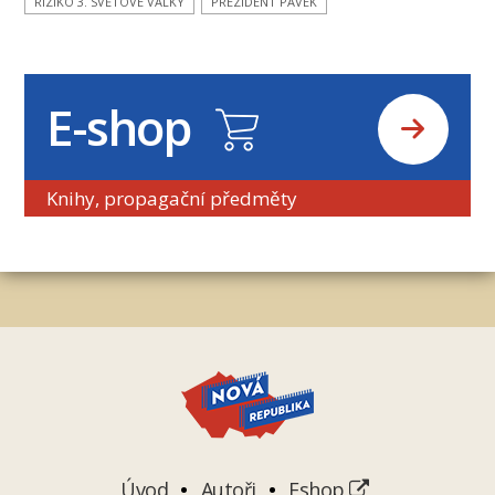
RIZIKO 3. SVĚTOVÉ VÁLKY
PREZIDENT PÁVEK
E-shop
Knihy, propagační předměty
Úvod
Autoři
Eshop