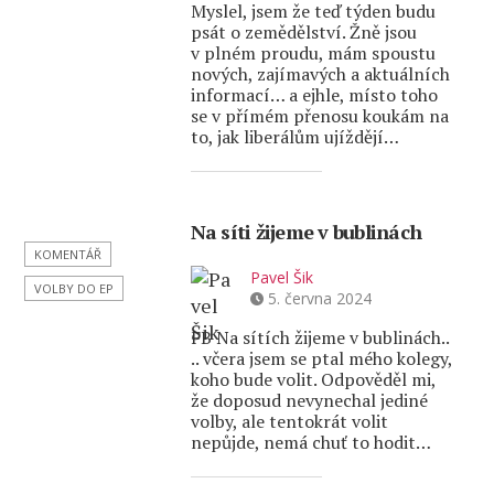
Myslel, jsem že teď týden budu
psát o zemědělství. Žně jsou
v plném proudu, mám spoustu
nových, zajímavých a aktuálních
informací… a ejhle, místo toho
se v přímém přenosu koukám na
to, jak liberálům ujíždějí…
Na síti žijeme v bublinách
KOMENTÁŘ
Pavel Šik
VOLBY DO EP
5. června 2024
FB Na sítích žijeme v bublinách..
.. včera jsem se ptal mého kolegy,
koho bude volit. Odpověděl mi,
že doposud nevynechal jediné
volby, ale tentokrát volit
nepůjde, nemá chuť to hodit…