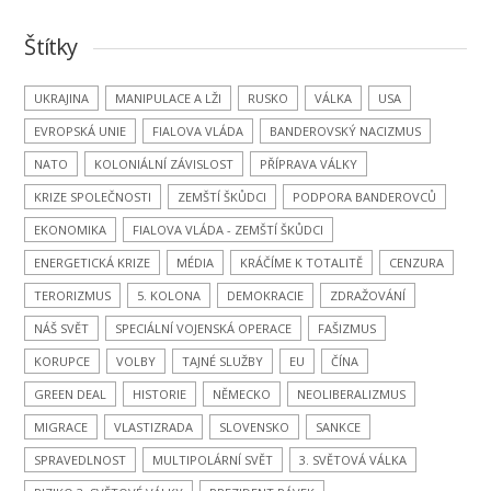
Štítky
UKRAJINA
MANIPULACE A LŽI
RUSKO
VÁLKA
USA
EVROPSKÁ UNIE
FIALOVA VLÁDA
BANDEROVSKÝ NACIZMUS
NATO
KOLONIÁLNÍ ZÁVISLOST
PŘÍPRAVA VÁLKY
KRIZE SPOLEČNOSTI
ZEMŠTÍ ŠKŮDCI
PODPORA BANDEROVCŮ
EKONOMIKA
FIALOVA VLÁDA - ZEMŠTÍ ŠKŮDCI
ENERGETICKÁ KRIZE
MÉDIA
KRÁČÍME K TOTALITĚ
CENZURA
TERORIZMUS
5. KOLONA
DEMOKRACIE
ZDRAŽOVÁNÍ
NÁŠ SVĚT
SPECIÁLNÍ VOJENSKÁ OPERACE
FAŠIZMUS
KORUPCE
VOLBY
TAJNÉ SLUŽBY
EU
ČÍNA
GREEN DEAL
HISTORIE
NĚMECKO
NEOLIBERALIZMUS
MIGRACE
VLASTIZRADA
SLOVENSKO
SANKCE
SPRAVEDLNOST
MULTIPOLÁRNÍ SVĚT
3. SVĚTOVÁ VÁLKA