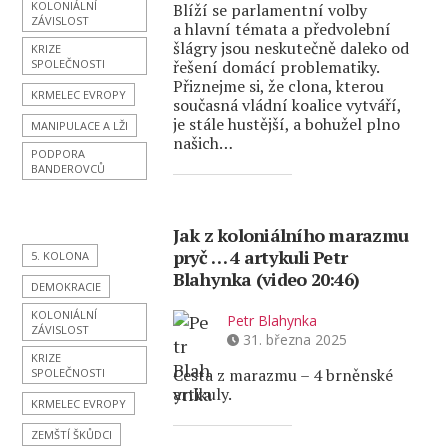
KOLONIÁLNÍ
Blíží se parlamentní volby
ZÁVISLOST
a hlavní témata a předvolební
šlágry jsou neskutečně daleko od
KRIZE
SPOLEČNOSTI
řešení domácí problematiky.
Přiznejme si, že clona, kterou
KRMELEC EVROPY
současná vládní koalice vytváří,
je stále hustější, a bohužel plno
MANIPULACE A LŽI
našich…
PODPORA
BANDEROVCŮ
Jak z koloniálního marazmu
pryč … 4 artykuli Petr
5. KOLONA
Blahynka (video 20:46)
DEMOKRACIE
KOLONIÁLNÍ
Petr Blahynka
ZÁVISLOST
31. března 2025
KRIZE
Cesta z marazmu – 4 brněnské
SPOLEČNOSTI
artikuly.
KRMELEC EVROPY
ZEMŠTÍ ŠKŮDCI