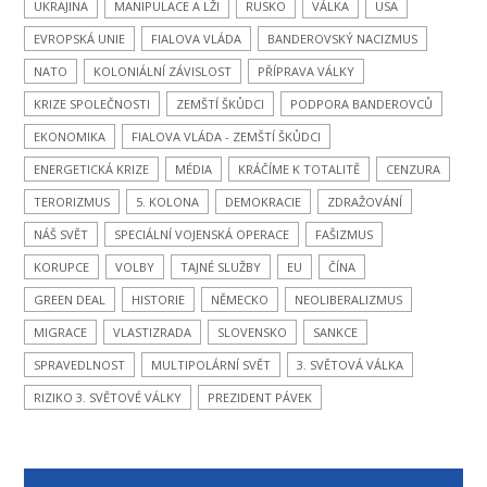
UKRAJINA
MANIPULACE A LŽI
RUSKO
VÁLKA
USA
EVROPSKÁ UNIE
FIALOVA VLÁDA
BANDEROVSKÝ NACIZMUS
NATO
KOLONIÁLNÍ ZÁVISLOST
PŘÍPRAVA VÁLKY
KRIZE SPOLEČNOSTI
ZEMŠTÍ ŠKŮDCI
PODPORA BANDEROVCŮ
EKONOMIKA
FIALOVA VLÁDA - ZEMŠTÍ ŠKŮDCI
ENERGETICKÁ KRIZE
MÉDIA
KRÁČÍME K TOTALITĚ
CENZURA
TERORIZMUS
5. KOLONA
DEMOKRACIE
ZDRAŽOVÁNÍ
NÁŠ SVĚT
SPECIÁLNÍ VOJENSKÁ OPERACE
FAŠIZMUS
KORUPCE
VOLBY
TAJNÉ SLUŽBY
EU
ČÍNA
GREEN DEAL
HISTORIE
NĚMECKO
NEOLIBERALIZMUS
MIGRACE
VLASTIZRADA
SLOVENSKO
SANKCE
SPRAVEDLNOST
MULTIPOLÁRNÍ SVĚT
3. SVĚTOVÁ VÁLKA
RIZIKO 3. SVĚTOVÉ VÁLKY
PREZIDENT PÁVEK