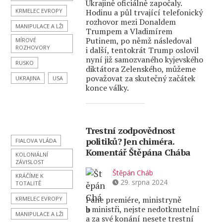
Ukrajině oficiálně započaly.
KRMELEC EVROPY
Hodinu a půl trvající telefonický
rozhovor mezi Donaldem
MANIPULACE A LŽI
Trumpem a Vladimírem
Putinem, po němž následoval
MÍROVÉ
ROZHOVORY
i další, tentokrát Trump oslovil
nyní již samozvaného kyjevského
RUSKO
diktátora Zelenského, můžeme
považovat za skutečný začátek
UKRAJINA
USA
konce války.
Trestní zodpovědnost
politiků? Jen chiméra.
FIALOVA VLÁDA
Komentář Štěpána Chába
KOLONIÁLNÍ
ZÁVISLOST
Štěpán Cháb
KRÁČÍME K
29. srpna 2024
TOTALITĚ
Pane premiére, ministryně
KRMELEC EVROPY
a ministři, nejste nedotknutelní
MANIPULACE A LŽI
a za své konání nesete trestní