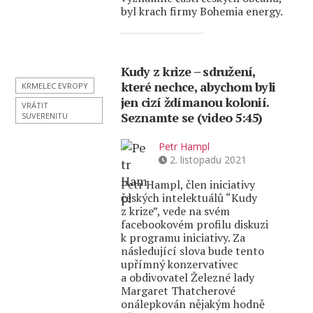
byl krach firmy Bohemia energy.
Kudy z krize – sdružení,
které nechce, abychom byli
KRMELEC EVROPY
jen cizí ždímanou kolonií.
VRÁTIT
Seznamte se (video 5:45)
SUVERENITU
Petr Hampl
2. listopadu 2021
Petr Hampl, člen iniciativy
českých intelektuálů “Kudy
z krize”, vede na svém
facebookovém profilu diskuzi
k programu iniciativy. Za
následující slova bude tento
upřímný konzervativec
a obdivovatel Železné lady
Margaret Thatcherové
onálepkován nějakým hodně