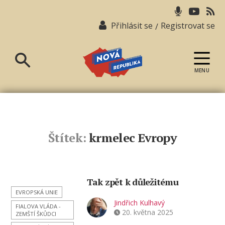
Přihlásit se
Registrovat se
/
MENU
Nová
republika
Štítek:
krmelec Evropy
Tak zpět k důležitému
EVROPSKÁ UNIE
Jindřich Kulhavý
FIALOVA VLÁDA -
20. května 2025
ZEMŠTÍ ŠKŮDCI