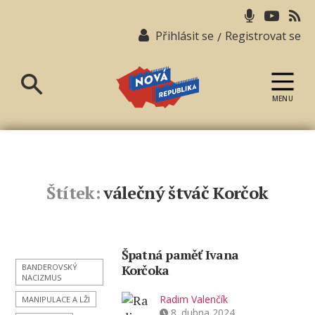
Přihlásit se
Registrovat se
/
MENU
Nová
republika
Štítek:
válečný štváč Korčok
Špatná paměť Ivana
BANDEROVSKÝ
Korčoka
NACIZMUS
Radim Valenčík
MANIPULACE A LŽI
8. dubna 2024