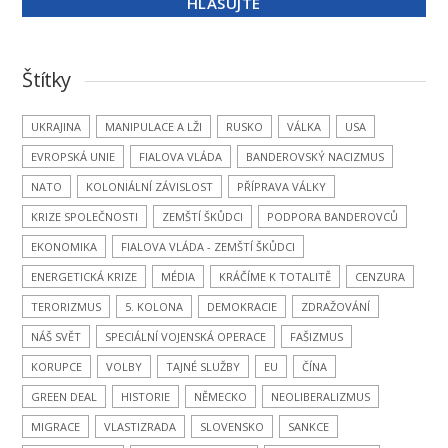
Štítky
UKRAJINA
MANIPULACE A LŽI
RUSKO
VÁLKA
USA
EVROPSKÁ UNIE
FIALOVA VLÁDA
BANDEROVSKÝ NACIZMUS
NATO
KOLONIÁLNÍ ZÁVISLOST
PŘÍPRAVA VÁLKY
KRIZE SPOLEČNOSTI
ZEMŠTÍ ŠKŮDCI
PODPORA BANDEROVCŮ
EKONOMIKA
FIALOVA VLÁDA - ZEMŠTÍ ŠKŮDCI
ENERGETICKÁ KRIZE
MÉDIA
KRÁČÍME K TOTALITĚ
CENZURA
TERORIZMUS
5. KOLONA
DEMOKRACIE
ZDRAŽOVÁNÍ
NÁŠ SVĚT
SPECIÁLNÍ VOJENSKÁ OPERACE
FAŠIZMUS
KORUPCE
VOLBY
TAJNÉ SLUŽBY
EU
ČÍNA
GREEN DEAL
HISTORIE
NĚMECKO
NEOLIBERALIZMUS
MIGRACE
VLASTIZRADA
SLOVENSKO
SANKCE