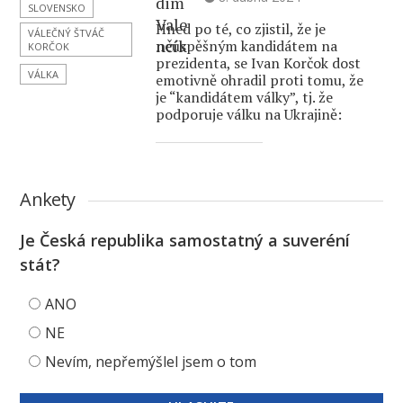
SLOVENSKO
Hned po té, co zjistil, že je
VÁLEČNÝ ŠTVÁČ
neúspěšným kandidátem na
KORČOK
prezidenta, se Ivan Korčok dost
VÁLKA
emotivně ohradil proti tomu, že
je “kandidátem války”, tj. že
podporuje válku na Ukrajině:
Ankety
Je Česká republika samostatný a suveréní
stát?
ANO
NE
Nevím, nepřemýšlel jsem o tom