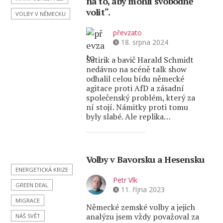
na to, aby mohli svobodně
volit“.
VOLBY V NĚMECKU
převzato
18. srpna 2024
Satirik a bavič Harald Schmidt
nedávno na scéně talk show
odhalil celou bídu německé
agitace proti AfD a zásadní
společenský problém, který za
ní stojí. Námitky proti tomu
byly slabé. Ale replika…
Volby v Bavorsku a Hesensku
ENERGETICKÁ KRIZE
Petr Vlk
GREEN DEAL
11. října 2023
MIGRACE
Německé zemské volby a jejich
analýzu jsem vždy považoval za
NÁŠ SVĚT