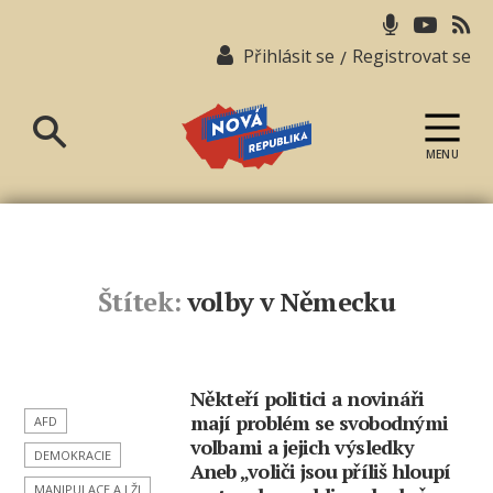
Přihlásit se
Registrovat se
/
MENU
Nová
republika
Štítek:
volby v Německu
Někteří politici a novináři
mají problém se svobodnými
AFD
volbami a jejich výsledky
DEMOKRACIE
Aneb „voliči jsou příliš hloupí
MANIPULACE A LŽI