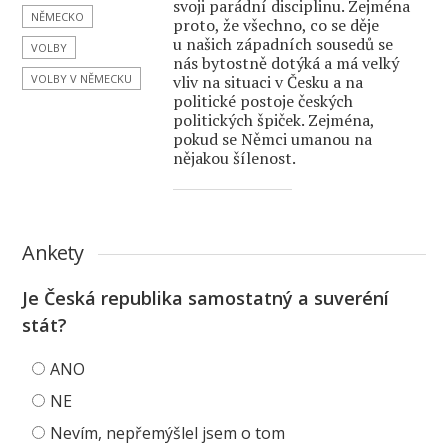
svoji parádní disciplinu. Zejména
NĚMECKO
proto, že všechno, co se děje
u našich západních sousedů se
VOLBY
nás bytostně dotýká a má velký
VOLBY V NĚMECKU
vliv na situaci v Česku a na
politické postoje českých
politických špiček. Zejména,
pokud se Němci umanou na
nějakou šílenost.
Ankety
Je Česká republika samostatný a suveréní
stát?
ANO
NE
Nevím, nepřemýšlel jsem o tom