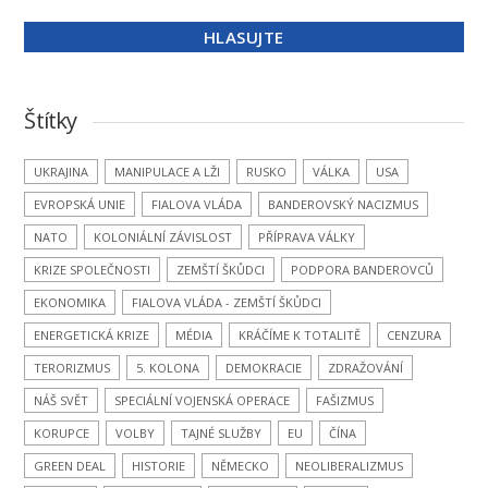
Štítky
UKRAJINA
MANIPULACE A LŽI
RUSKO
VÁLKA
USA
EVROPSKÁ UNIE
FIALOVA VLÁDA
BANDEROVSKÝ NACIZMUS
NATO
KOLONIÁLNÍ ZÁVISLOST
PŘÍPRAVA VÁLKY
KRIZE SPOLEČNOSTI
ZEMŠTÍ ŠKŮDCI
PODPORA BANDEROVCŮ
EKONOMIKA
FIALOVA VLÁDA - ZEMŠTÍ ŠKŮDCI
ENERGETICKÁ KRIZE
MÉDIA
KRÁČÍME K TOTALITĚ
CENZURA
TERORIZMUS
5. KOLONA
DEMOKRACIE
ZDRAŽOVÁNÍ
NÁŠ SVĚT
SPECIÁLNÍ VOJENSKÁ OPERACE
FAŠIZMUS
KORUPCE
VOLBY
TAJNÉ SLUŽBY
EU
ČÍNA
GREEN DEAL
HISTORIE
NĚMECKO
NEOLIBERALIZMUS