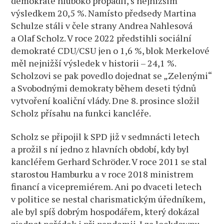
demokraté hluboko propadli, s nejnižším
výsledkem 20,5 %. Namísto předsedy Martina
Schulze stáli v čele strany Andrea Nahlesová
a Olaf Scholz. V roce 2022 předstihli sociální
demokraté CDU/CSU jen o 1,6 %, blok Merkelové
měl nejnižší výsledek v historii – 24,1 %.
Scholzovi se pak povedlo dojednat se „Zelenými“
a Svobodnými demokraty během deseti týdnů
vytvoření koaliční vlády. Dne 8. prosince složil
Scholz přísahu na funkci kancléře.
Scholz se připojil k SPD již v sedmnácti letech
a prožil s ní jedno z hlavních období, kdy byl
kancléřem Gerhard Schröder. V roce 2011 se stal
starostou Hamburku a v roce 2018 ministrem
financí a vicepremiérem. Ani po dvaceti letech
v politice se nestal charismatickým úředníkem,
ale byl spíš dobrým hospodářem, který dokázal