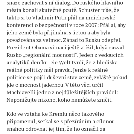
snaze zachovat s ní dialog. Do ruského hlavního
města konali skutečné poutě. Schuster píše, že
takto si to Vladimir Putn přál na mnichovské
konferenci o bezpečnosti v roce 2007: Přál si, aby
jeho země byla přijímána s úctou a aby byla
považována za velmoc. Západ to Rusku odepřel.
Prezident Obama situaci ještě ztížil, když nazval
Rusko „regionální mocností“. Jeden z vedoucích
analytiků deníku Die Welt tvrdí, že z hlediska
reálné politiky měl pravdu. Jenže k reálné
politice se pojí i duševní stav země, zvláště pokud
jde o mocnost jadernou. V této věci určil
Machiavelli jedno z nejdůležitějších pravidel:
Neponižujte nikoho, koho nemůžete zničit.
Kdo ve vztahu ke Kremlu něco takového
připomenul, setkal se s přezíráním a cílenou
snahou odrovnat jej tím, že ho označil za