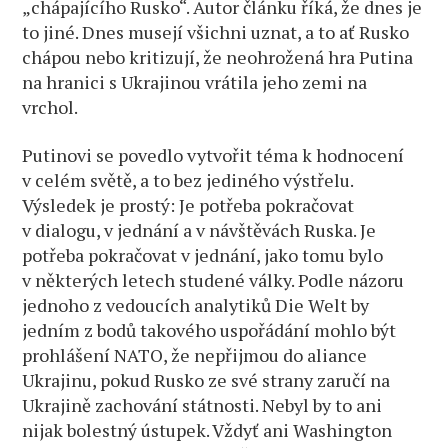
„chápajícího Rusko“. Autor článku říká, že dnes je
to jiné. Dnes musejí všichni uznat, a to ať Rusko
chápou nebo kritizují, že neohrožená hra Putina
na hranici s Ukrajinou vrátila jeho zemi na
vrchol.
Putinovi se povedlo vytvořit téma k hodnocení
v celém světě, a to bez jediného výstřelu.
Výsledek je prostý: Je potřeba pokračovat
v dialogu, v jednání a v návštěvách Ruska. Je
potřeba pokračovat v jednání, jako tomu bylo
v některých letech studené války. Podle názoru
jednoho z vedoucích analytiků Die Welt by
jedním z bodů takového uspořádání mohlo být
prohlášení NATO, že nepřijmou do aliance
Ukrajinu, pokud Rusko ze své strany zaručí na
Ukrajině zachování státnosti. Nebyl by to ani
nijak bolestný ústupek. Vždyť ani Washington