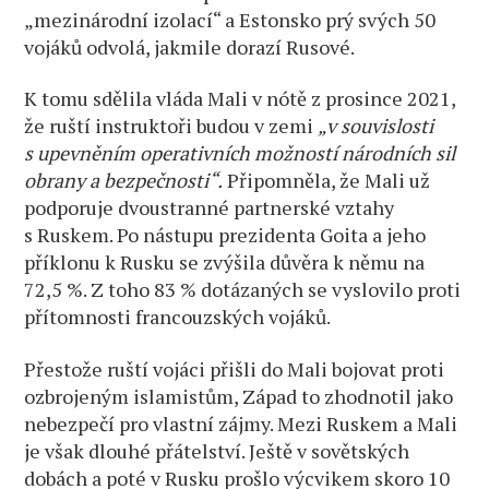
„mezinárodní izolací“ a Estonsko prý svých 50
vojáků odvolá, jakmile dorazí Rusové.
K tomu sdělila vláda Mali v nótě z prosince 2021,
že ruští instruktoři budou v zemi
„v souvislosti
s upevněním operativních možností národních sil
obrany a bezpečnosti“.
Připomněla, že Mali už
podporuje dvoustranné partnerské vztahy
s Ruskem. Po nástupu prezidenta Goita a jeho
příklonu k Rusku se zvýšila důvěra k němu na
72,5 %. Z toho 83 % dotázaných se vyslovilo proti
přítomnosti francouzských vojáků.
Přestože ruští vojáci přišli do Mali bojovat proti
ozbrojeným islamistům, Západ to zhodnotil jako
nebezpečí pro vlastní zájmy. Mezi Ruskem a Mali
je však dlouhé přátelství. Ještě v sovětských
dobách a poté v Rusku prošlo výcvikem skoro 10