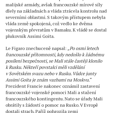
malijské armády, avšak francouzské mírové síly
dlely na základnách a vláda ztrácela kontrolu nad
severními oblastmi. S takovým přístupem nebyla
vláda země spokojená, což vedlo ke dvěma
vojenským převratům v Bamaku. K vládě se dostal
plukovník Assimi Goita.
Le Figaro znechuceně napsal:
„Po osmi letech
francouzské přítomnosti, kdy nedošlo k žádnému
posílení bezpečnosti, se Mali stále častěji klonilo
k Rusku. Někteří povstalci měli vzdělání
v Sovětském svazu nebo v Rusku. Vůdce junty
Assimi Goita je znám vazbami na Moskvu.
“
Prezident Francie nakonec oznámil zastavení
francouzské vojenské pomoci Mali a stažení
francouzského kontingentu. Nato se úřady Mali
obrátily s žádostí o pomoc na Rusko. V Evropě
dostali strach. Paříž pohrozila zemi