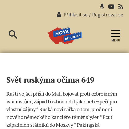
Přihlásit se
Registrovat se
/
MENU
Nová
republika
Svět ruskýma očima 649
Ruští vojáci přišli do Mali bojovat proti ozbrojeným
islamistům, Západ to zhodnotil jako nebezpečí pro
vlastní zájmy * Ruská novinářka o tom, proč není
nového německého kancléře téměř slyšet * Pouť
západních státníků do Moskvy * Pekingská