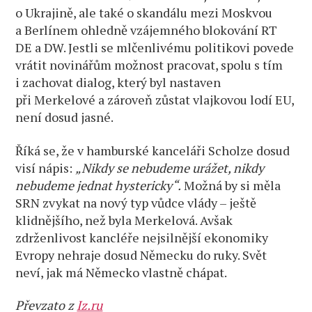
o Ukrajině, ale také o skandálu mezi Moskvou
a Berlínem ohledně vzájemného blokování RT
DE a DW. Jestli se mlčenlivému politikovi povede
vrátit novinářům možnost pracovat, spolu s tím
i zachovat dialog, který byl nastaven
při Merkelové a zároveň zůstat vlajkovou lodí EU,
není dosud jasné.
Říká se, že v hamburské kanceláři Scholze dosud
visí nápis:
„Nikdy se nebudeme urážet, nikdy
nebudeme jednat hystericky“.
Možná by si měla
SRN zvykat na nový typ vůdce vlády – ještě
klidnějšího, než byla Merkelová. Avšak
zdrženlivost kancléře nejsilnější ekonomiky
Evropy nehraje dosud Německu do ruky. Svět
neví, jak má Německo vlastně chápat.
Převzato z
Iz.ru