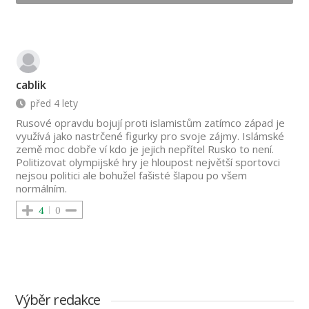
cablik
před 4 lety
Rusové opravdu bojují proti islamistům zatímco západ je
využívá jako nastrčené figurky pro svoje zájmy. Islámské
země moc dobře ví kdo je jejich nepřítel Rusko to není.
Politizovat olympijské hry je hloupost největší sportovci
nejsou politici ale bohužel fašisté šlapou po všem
normálním.
4
0
Výběr redakce