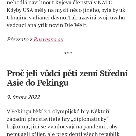
nehodlá navrhnout Kyjevu členství v NATO.
Kdyby USA měly na mysli něco jiného, byla by už
Ukrajina v alianci dávno. Tak uzavírá svoji úvahu
vedoucí analytik novin Die Welt.
Převzato z
Rusvesna.su
***
Proč jeli vůdci pěti zemí Střední
Asie do Pekingu
9. února 2022
V Pekingu běží 24. olympijské hry. Někteří
západní představitelé hry „diplomaticky“
bojkotují, jiní se vymlouvají na pandemii, aby
nemuseli přijet, ale prezidenti všech republik