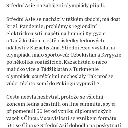
Střední Asie na zahájení olympiády přijeli.
Střední Asie se nachází v těžkém období, má dost
krizí: Pandemie, problémy s regionální
elektrickou sítí, napětí na hranici Kyrgyzie
a Tádžikistánu a ještě následky lednových
událostí v Kazachstánu. Střední Asie vyslala na
olympiádu málo sportovců: Uzbekistán a Kyrgyzie
po několika soutěžících, Kazachstán o něco
maličko více a Tádžikistán a Turkmenie
olympiádu soutěžícími neobeslaly. Tak proč se
vůdci těchto zemí do Pekingu vypravili?
Cesta nebyla nezbytná, protože se všichni
koncem ledna účastnili on line summitu, aby si
připomenuli 30 let od vzniku diplomatických
vazeb s Čínou. V souvislosti se vznikem formátu
5+1 se Čína se Střední Asií dohodla na poskytnutí