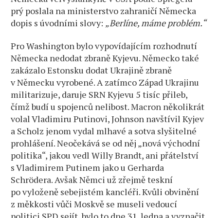
prý poslala na ministerstvo zahraničí Německa
dopis s úvodními slovy:
„Berlíne, máme problém.“
Pro Washington bylo vypovídajícím rozhodnutí
Německa nedodat zbraně Kyjevu. Německo také
zakázalo Estonsku dodat Ukrajině zbraně
v Německu vyrobené. A zatímco Západ Ukrajinu
militarizuje, daruje SRN Kyjevu 5 tisíc přileb,
čímž budí u spojenců nelibost. Macron několikrát
volal Vladimiru Putinovi, Johnson navštívil Kyjev
a Scholz jenom vydal mlhavé a sotva slyšitelné
prohlášení. Neočekává se od něj „nová východní
politika“, jakou vedl Willy Brandt, ani přátelství
s Vladimirem Putinem jako u Gerharda
Schrödera. Avšak Němci už zřejmě teskní
po vyloženě sebejistém kancléři. Kvůli obvinění
z měkkosti vůči Moskvě se museli vedoucí
politici SPD sejít, bylo to dne 31. ledna a vyznačit