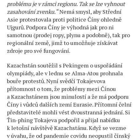
problému je v rámci regionu. Tak se lze vyhnout
zasahování zvenku.“
Nemá smysl, aby Střední
Asie protestovala proti politice Číny ohledně
Ujgurů. Podpora Číny je výhodná jak pro ni
samotnou (prodej ropy, plynu a podobně), tak pro
regionální země, jimž to umožňuje získávat
zdroje pro své fungování.
Kazachstán soutěžil s Pekingem o uspořádání
olympiády, ale v lednu se Alma-Atou prohnala
bouře protestů. Nyní svědčí Tokajevova
přítomnost o tom, že problémy mezi Čínou
a Kazachstánem jsou minulostí a že má podporu
Číny i vůdců dalších zemí Eurasie. Přítomní čelní
představitelé mohli vést dvoustranná jednání. Si
Ťin-phing Tokajeva podpořil a přijal nabídku
k letošní návštěvě Kazachstánu. Když se vezme
v úvahu, že od pandemie covidu neopustil čínský