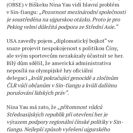
(OBSE) v Biškeku Nina Yau vidí hlavní problém
v Sin-ťiangu:
„Pozornost mezinárodní společnosti
je soustředěna na ujgurskou otázku. Proto je pro
Peking velmi důležitá podpora ze Střední Asie.“
USA zavedly pojem „diplomatický bojkot“ ve
snaze projevit nespokojenost s politikou Číny,
ale svým sportovcům nezakázaly účastnit se her.
Bílý dům sdělil, že americká administrativa
neposílá na olympijské hry oficiální
delegaci
„kvůli pokračující genocidě a zločinům
ČLR vůči občanům v Sin-ťiangu a kvůli dalšímu
porušování lidských práv“.
Nina Yau má zato, že
„přítomnost vůdců
Středoasijských republik při otevření her je
výrazem podpory regionální čínské politiky v Sin-
ťiangu. Nejlepší způsob vyřešení ujgurského