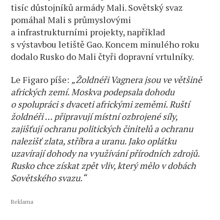
tisíc důstojníků armády Mali. Sovětský svaz
pomáhal Mali s průmyslovými
a infrastrukturními projekty, například
s výstavbou letiště Gao. Koncem minulého roku
dodalo Rusko do Mali čtyři dopravní vrtulníky.
Le Figaro píše:
„Žoldnéři Vagnera jsou ve většině
afrických zemí. Moskva podepsala dohodu
o spolupráci s dvaceti africkými zeměmi. Ruští
žoldnéři … připravují místní ozbrojené síly,
zajišťují ochranu politických činitelů a ochranu
nalezišť zlata, stříbra a uranu. Jako oplátku
uzavírají dohody na využívání přírodních zdrojů.
Rusko chce získat zpět vliv, který mělo v dobách
Sovětského svazu.“
Reklama