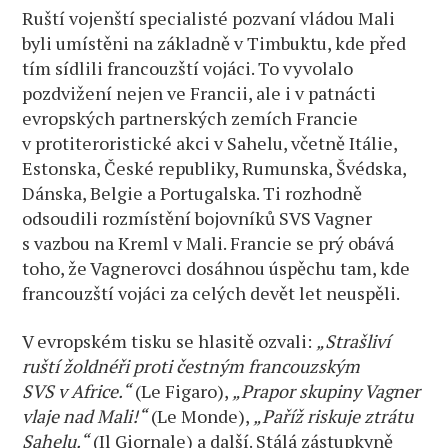
Ruští vojenští specialisté pozvaní vládou Mali
byli umístěni na základně v Timbuktu, kde před
tím sídlili francouzští vojáci. To vyvolalo
pozdvižení nejen ve Francii, ale i v patnácti
evropských partnerských zemích Francie
v protiteroristické akci v Sahelu, včetně Itálie,
Estonska, České republiky, Rumunska, Švédska,
Dánska, Belgie a Portugalska. Ti rozhodně
odsoudili rozmístění bojovníků SVS Vagner
s vazbou na Kreml v Mali. Francie se prý obává
toho, že Vagnerovci dosáhnou úspěchu tam, kde
francouzští vojáci za celých devět let neuspěli.
V evropském tisku se hlasitě ozvali:
„Strašliví
ruští žoldnéři proti čestným francouzským
SVS v Africe.“
(Le Figaro),
„Prapor skupiny Vagner
vlaje nad Mali!“
(Le Monde),
„Paříž riskuje ztrátu
Sahelu.“
(Il Giornale) a další. Stálá zástupkyně