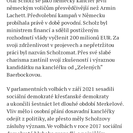
Olaf Scholz se jako německý kancléř jevil
německým voličům přesvědčivější než Armin
Lachett. Předvolební kampaň v Německu
probíhala právě v době povodní. Scholz byl
ministrem financí a sdělil postiženým
rozhodnutí vlády vyčlenit 200 milionů EUR. Za
svoji zdrženlivost v projevech a nepřetržitou
práci byl nazván Scholzomat. Přes své slabé
charisma zastínil svojí zkušeností i výraznou
kandidátku na kancléřku od „Zelených“
Baerbockovou.
V parlamentních volbách v září 2021 sesadili
sociální demokraté křesťanské demokraty
a ukončili šestnáct let dlouhé období Merkelové.
Vliv mělo i osobní přání dosavadní kancléřky
odejít z politiky, ale přesto měly Scholzovy
zásluhy význam. Ve volbách v roce 2017 sociální