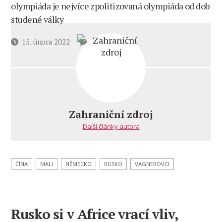
olympiáda je nejvíce zpolitizovaná olympiáda od dob
studené války
u
Datum
15. února 2022
1 komentář
textu
příspěvku
s
názvem
Svět
ruskýma
očima
Zahraniční zdroj
649
Další články autora
ČÍNA
MALI
NĚMECKO
RUSKO
VAGNEROVCI
Rusko si v Africe vrací vliv,