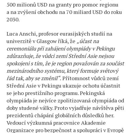
500 milionů USD na granty pro pomoc regionu
a na zvýšení obchodu na 70 miliard USD do roku
2030.
Luca Anschi, profesor eurasijských studií na
univerzitě v Glasgow říká, že
„účast na
ceremoniálu při zahájení olympiády v Pekingu
zdůrazňuje, že vůdci zemí Střední Asie nejsou
spokojeni s tím, že je region považován za součást
mezinárodního systému, který formuje světový
řád tak, aby se změnil“.
Přítomnost vůdců zemí
Střední Asie v Pekingu ukazuje ochotu účastnit
se jeho prestižního programu. Pekingská
olympiáda je nejvíce zpolitizovaná olympiáda od
doby studené války. Proto vyjadřuje návštěva pěti
prezidentů chápání globálních důsledků her.
Vedoucí výzkumná pracovnice Akademie
Organizace pro bezpečnost a spolupráci v Evropě