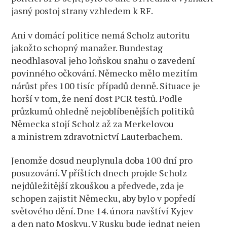
jasný postoj strany vzhledem k RF.
Ani v domácí politice nemá Scholz autoritu
jakožto schopný manažer. Bundestag
neodhlasoval jeho loňskou snahu o zavedení
povinného očkování. Německo mělo mezitím
nárůst přes 100 tisíc případů denně. Situace je
horší v tom, že není dost PCR testů. Podle
průzkumů ohledně nejoblíbenějších politiků
Německa stojí Scholz až za Merkelovou
a ministrem zdravotnictví Lauterbachem.
Jenomže dosud neuplynula doba 100 dní pro
posuzování. V příštích dnech projde Scholz
nejdůležitější zkouškou a předvede, zda je
schopen zajistit Německu, aby bylo v popředí
světového dění. Dne 14. února navštíví Kyjev
a den nato Moskvu. V Rusku bude jednat nejen