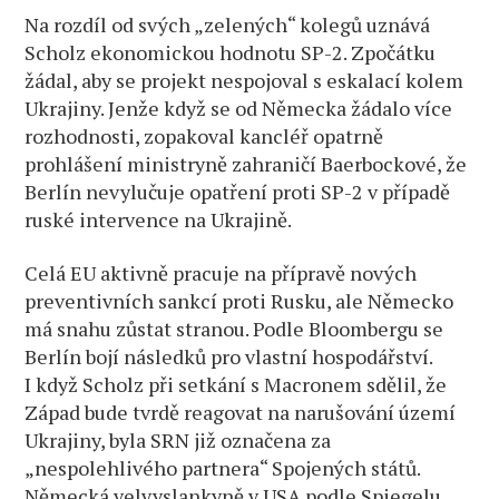
Na rozdíl od svých „zelených“ kolegů uznává
Scholz ekonomickou hodnotu SP-2. Zpočátku
žádal, aby se projekt nespojoval s eskalací kolem
Ukrajiny. Jenže když se od Německa žádalo více
rozhodnosti, zopakoval kancléř opatrně
prohlášení ministryně zahraničí Baerbockové, že
Berlín nevylučuje opatření proti SP-2 v případě
ruské intervence na Ukrajině.
Celá EU aktivně pracuje na přípravě nových
preventivních sankcí proti Rusku, ale Německo
má snahu zůstat stranou. Podle Bloombergu se
Berlín bojí následků pro vlastní hospodářství.
I když Scholz při setkání s Macronem sdělil, že
Západ bude tvrdě reagovat na narušování území
Ukrajiny, byla SRN již označena za
„nespolehlivého partnera“ Spojených států.
Německá velvyslankyně v USA podle Spiegelu