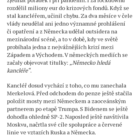
zjednat pořádek i při pandemii. I za lockdownu
rozdělil miliony eur do krizových fondů. Když se
stal kancléřem, učinil chybu. Za dva měsíce v čele
vlády neudělal ani jedno významné prohlášení
či opatření a z Německa udělal outsidera na
mezinárodní scéně, a to v době, kdy ve světě
probíhala jedna z nejvážnějších krizí mezi
Západem a Východem. V německých mediích se
začaly objevovat titulky:
„Německo hledá
kancléře“
.
Kancléř dosud vychází z toho, co mu zanechala
Merkelová. Před odchodem do penze ještě stačila
položit mosty mezi Německem a zaoceánským
partnerem po etapě Trumpa. S Bidenem se ještě
dohodla ohledně SP-2. Naposled ještě navštívila
Moskvu, načrtla své cíle spolupráce a červené
linie ve vztazích Ruska a Německa.