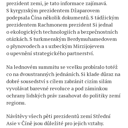
prezident zemi, je tato informace zajímavá.
S kyrgyzským prezidentem Džaparovem
podepsala Čína několik dokumentů. S tádžickým
prezidentem Rachmonem prezident Si jednal
o ekologických technologiích a bezpečnostních
otázkách. S turkmenským Berdymuhamedovem
o plynovodech a s uzbeckým Mirzijojevem
o upevnění strategického partnerství.
Na lednovém summitu se vcelku probíralo totéž
co na dvoustranných jednáních. Si klade důraz na
dobré sousedství s cílem zabránit cizím silám
vyvolávat barevné revoluce a pod záminkou
ochrany lidských práv zasahovat do politiky zemí
regionu.
Návštěvy všech pěti prezidentů zemí Střední
Asie v Číně jsou důležité pro jejich vztahy.