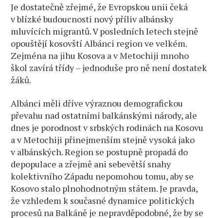
Je dostatečně zřejmé, že Evropskou unii čeká
v blízké budoucnosti nový příliv albánsky
mluvících migrantů. V posledních letech stejně
opouštějí kosovští Albánci region ve velkém.
Zejména na jihu Kosova a v Metochiji mnoho
škol zavírá třídy – jednoduše pro ně není dostatek
žáků.
Albánci měli dříve výraznou demografickou
převahu nad ostatními balkánskými národy, ale
dnes je porodnost v srbských rodinách na Kosovu
a v Metochiji přinejmenším stejně vysoká jako
v albánských. Region se postupně propadá do
depopulace a zřejmě ani sebevětší snahy
kolektivního Západu nepomohou tomu, aby se
Kosovo stalo plnohodnotným státem. Je pravda,
že vzhledem k současné dynamice politických
procesů na Balkáně je nepravděpodobné, že by se