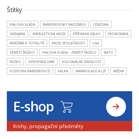
Štítky
FIALOVA VLÁDA
BANDEROVSKÝ NACIZMUS
CENZURA
UKRAJINA
ENERGETICKÁ KRIZE
PŘÍPRAVA VÁLKY
EKONOMIKA
KRÁČÍME K TOTALITĚ
KRIZE SPOLEČNOSTI
USA
ZEMŠTÍ ŠKŮDCI
FIALOVA VLÁDA - ZEMŠTÍ ŠKŮDCI
NATO
RUSKO
EVROPSKÁ UNIE
KOLONIÁLNÍ ZÁVISLOST
PODPORA BANDEROVCŮ
VÁLKA
MANIPULACE A LŽI
MÉDIA
E-shop
Knihy, propagační předměty