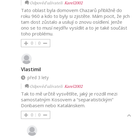
Odpověď uživateli
Karel2002
Tato oblast byla domovem Chazarů přibližně do
roku 960 a kdo to byly si zjistěte. Mám pocit, že jich
tam dost zůstalo a usilují o znovu osídlení. Jenže
ono se to musí nejdřív vysídlit a to je také součást
toho problému.
0
0
Vlastimil
před 3 lety
Odpověď uživateli
Karel2002
Tak to mě určitě vysvětlíte, jaký je rozdíl mezi
samostatným Kosovem a “separatistickým”
Donbasem nebo Katalánskem.
0
0