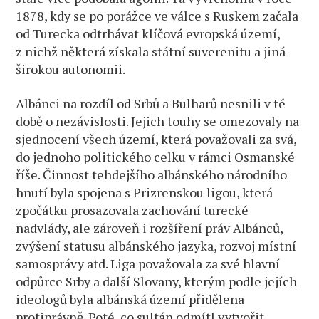
1878, kdy se po porážce ve válce s Ruskem začala
od Turecka odtrhávat klíčová evropská území,
z nichž některá získala státní suverenitu a jiná
širokou autonomii.
Albánci na rozdíl od Srbů a Bulharů nesnili v té
době o nezávislosti. Jejich touhy se omezovaly na
sjednocení všech území, která považovali za svá,
do jednoho politického celku v rámci Osmanské
říše. Činnost tehdejšího albánského národního
hnutí byla spojena s Prizrenskou ligou, která
zpočátku prosazovala zachování turecké
nadvlády, ale zároveň i rozšíření práv Albánců,
zvýšení statusu albánského jazyka, rozvoj místní
samosprávy atd. Liga považovala za své hlavní
odpůrce Srby a další Slovany, kterým podle jejích
ideologů byla albánská území přidělena
protiprávně. Poté, co sultán odmítl vytvořit