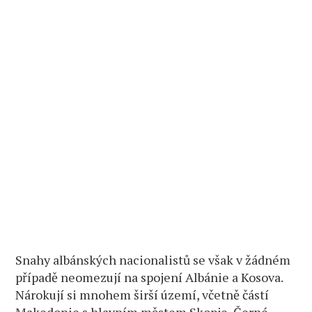
Snahy albánských nacionalistů se však v žádném
případě neomezují na spojení Albánie a Kosova.
Nárokují si mnohem širší území, včetně částí
Makedonie s hlavním městem Skopje, Černé