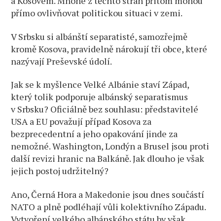
a Kosovem. Mnohé z těchto stran přitom mohou
přímo ovlivňovat politickou situaci v zemi.
V Srbsku si albánští separatisté, samozřejmě
kromě Kosova, pravidelně nárokují tři obce, které
nazývají Preševské údolí.
Jak se k myšlence Velké Albánie staví Západ,
který tolik podporuje albánský separatismus
v Srbsku? Oficiálně bez souhlasu: představitelé
USA a EU považují případ Kosova za
bezprecedentní a jeho opakování jinde za
nemožné. Washington, Londýn a Brusel jsou proti
další revizi hranic na Balkáně. Jak dlouho je však
jejich postoj udržitelný?
Ano, Černá Hora a Makedonie jsou dnes součástí
NATO a plně podléhají vůli kolektivního Západu.
Vytvoření velkého albánského státu by však