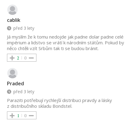
cablik
před 3 lety
Já myslím že k tomu nedojde jak padne dolar padne celé
impérium a lidstvo se vrátí k národním státům. Pokud by
něco chtěli vzít Srbům tak ti se budou bránit.
2
0
Praded
před 3 lety
Paraziti potřebují rychlejší distribuci pravdy a lásky
z distribučního skladu Bondstel.
1
0