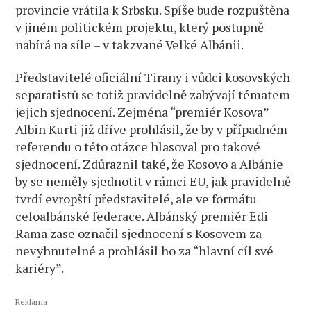
provincie vrátila k Srbsku. Spíše bude rozpuštěna
v jiném politickém projektu, který postupně
nabírá na síle – v takzvané Velké Albánii.
Představitelé oficiální Tirany i vůdci kosovských
separatistů se totiž pravidelně zabývají tématem
jejich sjednocení. Zejména “premiér Kosova”
Albin Kurti již dříve prohlásil, že by v případném
referendu o této otázce hlasoval pro takové
sjednocení. Zdůraznil také, že Kosovo a Albánie
by se neměly sjednotit v rámci EU, jak pravidelně
tvrdí evropští představitelé, ale ve formátu
celoalbánské federace. Albánský premiér Edi
Rama zase označil sjednocení s Kosovem za
nevyhnutelné a prohlásil ho za “hlavní cíl své
kariéry”.
Reklama