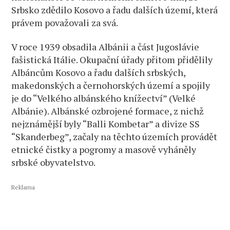
Srbsko zdědilo Kosovo a řadu dalších území, která
právem považovali za svá.
V roce 1939 obsadila Albánii a část Jugoslávie
fašistická Itálie. Okupační úřady přitom přidělily
Albáncům Kosovo a řadu dalších srbských,
makedonských a černohorských území a spojily
je do “Velkého albánského knížectví” (Velké
Albánie). Albánské ozbrojené formace, z nichž
nejznámější byly “Balli Kombetar” a divize SS
“Skanderbeg”, začaly na těchto územích provádět
etnické čistky a pogromy a masově vyháněly
srbské obyvatelstvo.
Reklama