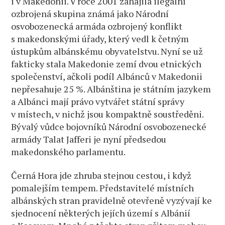
i v Makedonii. V roce 2001 zahájila ilegální
ozbrojená skupina známá jako Národní
osvobozenecká armáda ozbrojený konflikt
s makedonskými úřady, který vedl k četným
ústupkům albánskému obyvatelstvu. Nyní se už
fakticky stala Makedonie zemí dvou etnických
společenství, ačkoli podíl Albánců v Makedonii
nepřesahuje 25 %. Albánština je státním jazykem
a Albánci mají právo vytvářet státní správy
v místech, v nichž jsou kompaktně soustředěni.
Bývalý vůdce bojovníků Národní osvobozenecké
armády Talat Jafferi je nyní předsedou
makedonského parlamentu.
Černá Hora jde zhruba stejnou cestou, i když
pomalejším tempem. Představitelé místních
albánských stran pravidelně otevřeně vyzývají ke
sjednocení některých jejích území s Albánií