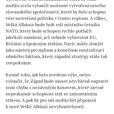
mohlo zcela vyloučit možnost vytvoření nového
slovanského společenství, které by bylo schopno
vést suverénní politiku v tomto regionu. A vůbec,
Velká Albánie bude hrát roli místního četníka
NATO, který bude schopen rychle potlačit
jakékoli narušení, jež nebude vyhovovat EU,
Británii a Spojeným státům. Navíc může sloužit
jako nástroj pro úplnou a konečnou neutralizaci
srbského faktoru, který západní stratégy stále tak
znepokojuje.
Kromě toho, jak bylo uvedeno výše, nelze
vyloučit, že Západ bude muset urychleně napravit
svou chybu s nezávislým Kosovem, které zjevně
neprokazuje schopnost stát se samostatným
státem. A pak by pro něj mohlo být připojení
k nové Velké Albánii nevyhnutelností.