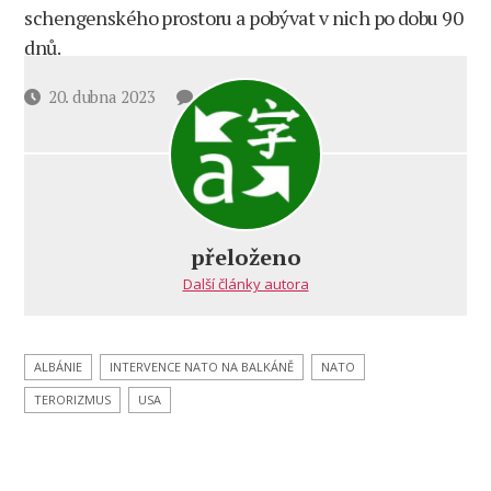
schengenského prostoru a pobývat v nich po dobu 90
dnů.
u
Datum
20. dubna 2023
7 komentářů
textu
příspěvku
s
názvem
“Velká
Albánie”:
znepokojivá
přeloženo
budoucnost
Další články autora
Balkánu
ALBÁNIE
INTERVENCE NATO NA BALKÁNĚ
NATO
TERORIZMUS
USA