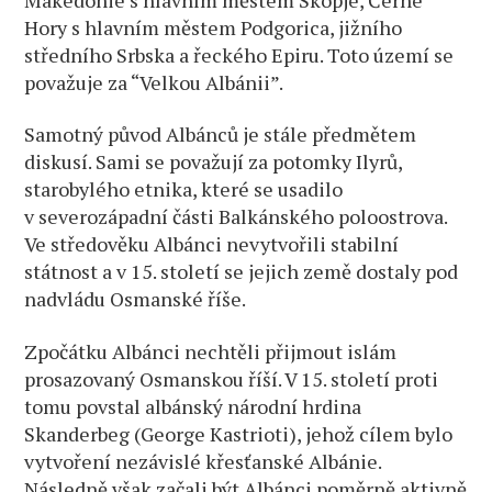
Hory s hlavním městem Podgorica, jižního
středního Srbska a řeckého Epiru. Toto území se
považuje za “Velkou Albánii”.
Samotný původ Albánců je stále předmětem
diskusí. Sami se považují za potomky Ilyrů,
starobylého etnika, které se usadilo
v severozápadní části Balkánského poloostrova.
Ve středověku Albánci nevytvořili stabilní
státnost a v 15. století se jejich země dostaly pod
nadvládu Osmanské říše.
Zpočátku Albánci nechtěli přijmout islám
prosazovaný Osmanskou říší. V 15. století proti
tomu povstal albánský národní hrdina
Skanderbeg (George Kastrioti), jehož cílem bylo
vytvoření nezávislé křesťanské Albánie.
Následně však začali být Albánci poměrně aktivně