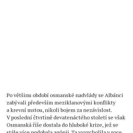
Po většinu období osmanské nadvlády se Albánci
zabývali především meziklanovými konflikty
a krevní mstou, nikoli bojem za nezávislost.
V poslední čtvrtině devatenáctého století se však
Osmanská říše dostala do hluboké krize, jež se
stále více podobala agónii. Ta vyvrcholila v roce