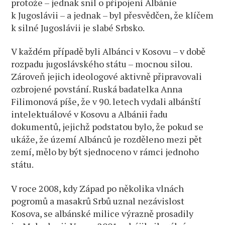
protože – jednak snil o připojení Albánie
k Jugoslávii – a jednak – byl přesvědčen, že klíčem
k silné Jugoslávii je slabé Srbsko.
V každém případě byli Albánci v Kosovu – v době
rozpadu jugoslávského státu – mocnou silou.
Zároveň jejich ideologové aktivně připravovali
ozbrojené povstání. Ruská badatelka Anna
Filimonová píše, že v 90. letech vydali albánští
intelektuálové v Kosovu a Albánii řadu
dokumentů, jejichž podstatou bylo, že pokud se
ukáže, že území Albánců je rozděleno mezi pět
zemí, mělo by být sjednoceno v rámci jednoho
státu.
V roce 2008, kdy Západ po několika vlnách
pogromů a masakrů Srbů uznal nezávislost
Kosova, se albánské milice výrazně prosadily