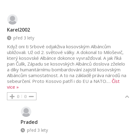
Karel2002
před 3 lety
Když oni ti Srbové odjakživa kosovským Albáncům
ubližovali. Už od 2. světové války. A dokonal to Miloševič,
který kosovské Albánce dokonce vyvražďoval. A jak říká
pan Čulík, Západu se kosovských Albánců doslova zželelo
a díky humanitárnímu bombardování zajistil kosovským
Albáncům samostatnost. A to na základě práva národů na
sebeurčení. Proto Kosovo patří i do EU a NATO.
…
Číst
vice »
0
0
Praded
před 3 lety