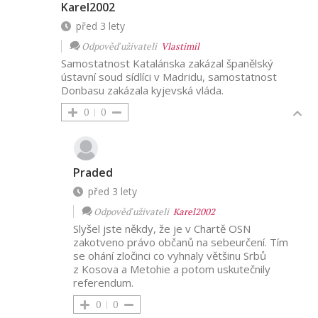
Karel2002
před 3 lety
Odpověď uživateli
Vlastimil
Samostatnost Katalánska zakázal španělský
ústavní soud sídlíci v Madridu, samostatnost
Donbasu zakázala kyjevská vláda.
0
0
Praded
před 3 lety
Odpověď uživateli
Karel2002
Slyšel jste někdy, že je v Chartě OSN
zakotveno právo občanů na sebeurčení. Tím
se ohání zločinci co vyhnaly většinu Srbů
z Kosova a Metohie a potom uskutečnily
referendum.
0
0