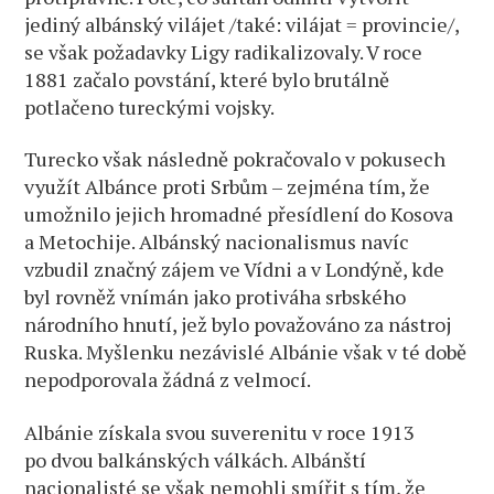
jediný albánský vilájet /také: vilájat = provincie/,
se však požadavky Ligy radikalizovaly. V roce
1881 začalo povstání, které bylo brutálně
potlačeno tureckými vojsky.
Turecko však následně pokračovalo v pokusech
využít Albánce proti Srbům – zejména tím, že
umožnilo jejich hromadné přesídlení do Kosova
a Metochije. Albánský nacionalismus navíc
vzbudil značný zájem ve Vídni a v Londýně, kde
byl rovněž vnímán jako protiváha srbského
národního hnutí, jež bylo považováno za nástroj
Ruska. Myšlenku nezávislé Albánie však v té době
nepodporovala žádná z velmocí.
Albánie získala svou suverenitu v roce 1913
po dvou balkánských válkách. Albánští
nacionalisté se však nemohli smířit s tím, že