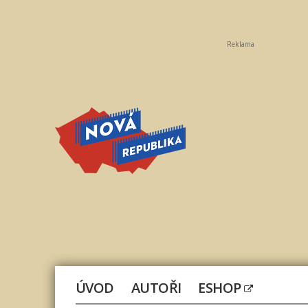
Reklama
Nová
republika
ÚVOD
AUTOŘI
ESHOP