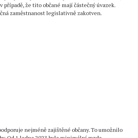
v případě, že tito občané mají částečný úvazek.
ečná zaměstnanost legislativně zakotven.
 podporuje nejméně zajištěné občany. To umožnilo
doby. Od 1.ledna 2023 byla minimální mzda