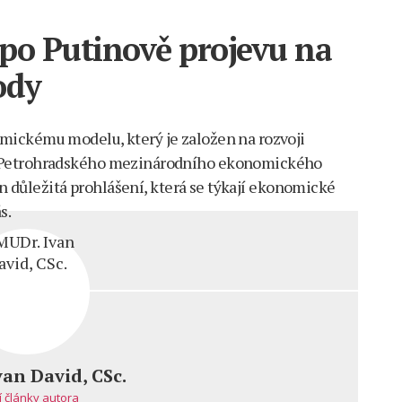
po Putinově projevu na
ody
mickému modelu, který je založen na rozvoji
í Petrohradského mezinárodního ekonomického
in důležitá prohlášení, která se týkají ekonomické
s.
van David, CSc.
í články autora