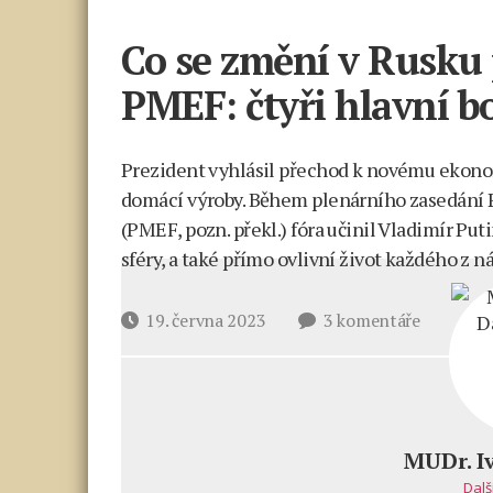
Co se změní v Rusku 
PMEF: čtyři hlavní b
Prezident vyhlásil přechod k novému ekono
domácí výroby. Během plenárního zasedán
(PMEF, pozn. překl.) fóra učinil Vladimír Put
sféry, a také přímo ovlivní život každého z ná
u
Datum
19. června 2023
3 komentáře
textu
příspěvku
s
názvem
Co
se
MUDr. I
změní
Dalš