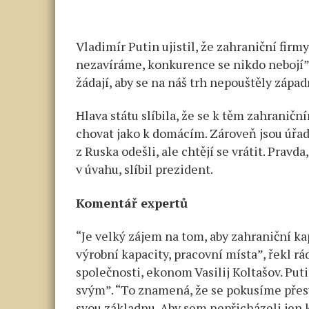
Vladimír Putin ujistil, že zahraniční fir
nezavíráme, konkurence se nikdo nebojí”, 
žádají, aby se na náš trh nepouštěly západ
Hlava státu slíbila, že se k těm zahranič
chovat jako k domácím. Zároveň jsou úřady
z Ruska odešli, ale chtějí se vrátit. Prav
v úvahu, slíbil prezident.
Komentář expertů
“Je velký zájem na tom, aby zahraniční ka
výrobní kapacity, pracovní místa”, řekl r
společnosti, ekonom Vasilij Koltašov. Put
svým”. “To znamená, že se pokusíme přesv
svou základnu. Aby sem nepřicházeli jen k