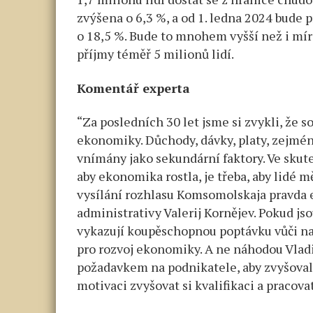
zvýšena o 6,3 %, a od 1. ledna 2024 bude 
o 18,5 %. Bude to mnohem vyšší než i míra
příjmy téměř 5 milionů lidí.
Komentář experta
“Za posledních 30 let jsme si zvykli, že s
ekonomiky. Důchody, dávky, platy, zejmén
vnímány jako sekundární faktory. Ve skute
aby ekonomika rostla, je třeba, aby lidé m
vysílání rozhlasu Komsomolskaja pravda 
administrativy Valerij Kornějev. Pokud jso
vykazují koupěschopnou poptávku vůči na
pro rozvoj ekonomiky. A ne náhodou Vladi
požadavkem na podnikatele, aby zvyšoval
motivaci zvyšovat si kvalifikaci a pracova