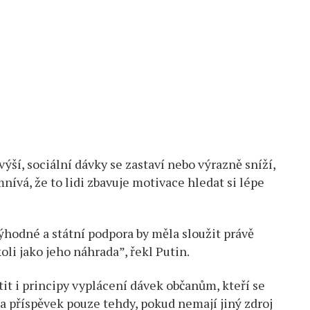
výší, sociální dávky se zastaví nebo výrazně sníží,
ívá, že to lidi zbavuje motivace hledat si lépe
hodné a státní podpora by měla sloužit právě
oli jako jeho náhrada”, řekl Putin.
it i principy vyplácení dávek občanům, kteří se
na příspěvek pouze tehdy, pokud nemají jiný zdroj