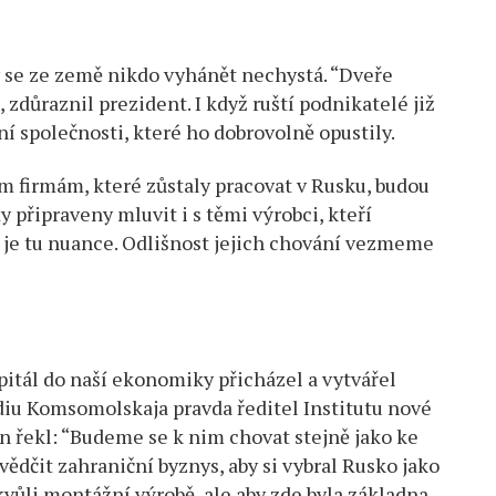
my se ze země nikdo vyhánět nechystá. “Dveře
zdůraznil prezident. I když ruští podnikatelé již
ní společnosti, které ho dobrovolně opustily.
ním firmám, které zůstaly pracovat v Rusku, budou
 připraveny mluvit i s těmi výrobci, kteří
da, je tu nuance. Odlišnost jejich chování vezmeme
pitál do naší ekonomiky přicházel a vytvářel
ádiu Komsomolskaja pravda ředitel Institutu nové
in řekl: “Budeme se k nim chovat stejně jako ke
ědčit zahraniční byznys, aby si vybral Rusko jako
vůli montážní výrobě, ale aby zde byla základna