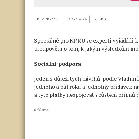
v Rusku
po Putin
projevu
DEMOKRACIE
EKONOMIKA
RUSKO
na
PMEF:
Speciálně pro KP.RU se experti vyjádřili k
čtyři
hlavní
předpovědi o tom, k jakým výsledkům moh
body
Sociální podpora
Jeden z důležitých návrhů: podle Vladimír
jednoho a půl roku a jednotný přídavek na 
a tyto platby nespojovat s růstem příjmů r
Reklama