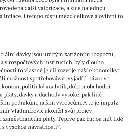
provedena další valorizace, a sice najednou
 inflace, i tempo růstu mezd celkově a ovlivní to
ociální dávky jsou určitým zatížením rozpočtu,
a v rozpočtových institucích, byly dlouho
čnosti to vlastně je cíl rozvoje naší ekonomiky:
ěli možnost spotřebovávat, vyjádřil názor ve
ekonom, politický analytik, doktor obchodní
u platy, dávky a důchody vysoké, pak lidé
šim podnikům, našim výrobcům. A to je impulz
mír Vladimírovič ukončil svůj projev
i zaměstnancům platy. Teprve pak budou mít lidé
t s vysokou návratností”.