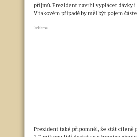
příjmů. Prezident navrhl vyplácet dávky i 
V takovém případě by měl být pojem část
Reklama
Prezident také připomněl, že stát cíleně
1,7 milionu lidí dostat se z hranice chu