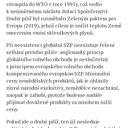
vstoupila do WTO v roce 1995), což vedlo
k neúměrnému nárůstu dotací Společenství.
Druhý pilíř byl rozmělněn Zeleným paktem pro
Evropu (2019), jehož cílem je snížit teplotu Země
omezením emisí skleníkových plynů.
Při neexistenci globální SZP neexistuje řešení
selhání prvního pilíře: anglosaský princip
globálního volného obchodu je neslučitelný
s principem evropského volného obchodu
kompenzovaného evropskou SZP. Minimální
ceny zemědělských produktů, jak je ohlásily
různé národní exekutivy, zemědělce nezachrání,
naopak je zahubí, protože budeme nadále
přijímat dovážené produkty za mnohem nižší
ceny.
Pokud jde o druhý pilíř, ten již nesleduje