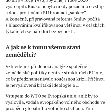
do EHS v roce 1973, aby z něj v roce 2020
vystoupili. Rusko nebylo nikdy požádáno o vstup
a dnes proti němu EU hromadí „sankce“.
A konečně, připravovaná reforma Smluv počítá
s hlasováním kvalifikovanou většinou v otázkách
týkajících se národní bezpečnosti.
A jak se k tomu všemu staví
zemědělci?
Vzhledem k předchozí analýze společné
zemědělské politiky není ve strukturách EU nic,
co by předznamenávalo současnou krizi. Příčinou
je nevyslovená britská ideologie EU.
Vstupem do WTO se Evropská unie, aniž by to
vyslovila, vzdala evropského volného obchodu ve
prospěch globálního volného obchodu. Tím