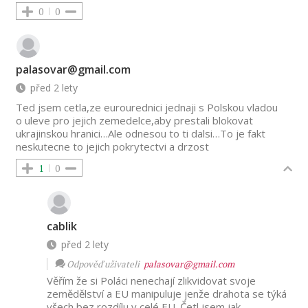
0
0
palasovar@gmail.com
před 2 lety
Ted jsem cetla,ze eurourednici jednaji s Polskou vladou
o uleve pro jejich zemedelce,aby prestali blokovat
ukrajinskou hranici…Ale odnesou to ti dalsi…To je fakt
neskutecne to jejich pokrytectvi a drzost
1
0
cablik
před 2 lety
Odpověď uživateli
palasovar@gmail.com
Věřím že si Poláci nenechají zlikvidovat svoje
zemědělství a EU manipuluje jenže drahota se týká
všech bez rozdílu v celé EU. Četl jsem jak