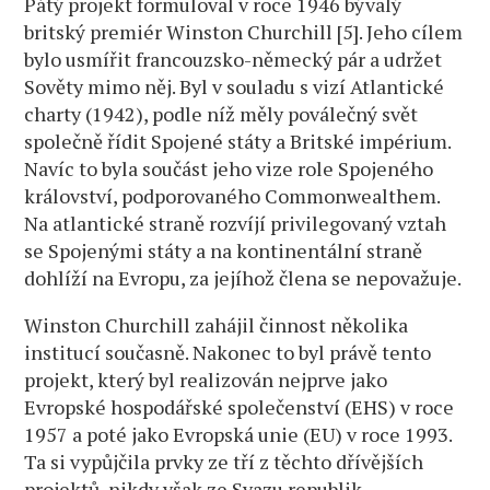
Pátý projekt formuloval v roce 1946 bývalý
britský premiér Winston Churchill [5]. Jeho cílem
bylo usmířit francouzsko-německý pár a udržet
Sověty mimo něj. Byl v souladu s vizí Atlantické
charty (1942), podle níž měly poválečný svět
společně řídit Spojené státy a Britské impérium.
Navíc to byla součást jeho vize role Spojeného
království, podporovaného Commonwealthem.
Na atlantické straně rozvíjí privilegovaný vztah
se Spojenými státy a na kontinentální straně
dohlíží na Evropu, za jejíhož člena se nepovažuje.
Winston Churchill zahájil činnost několika
institucí současně. Nakonec to byl právě tento
projekt, který byl realizován nejprve jako
Evropské hospodářské společenství (EHS) v roce
1957 a poté jako Evropská unie (EU) v roce 1993.
Ta si vypůjčila prvky ze tří z těchto dřívějších
projektů, nikdy však ze Svazu republik.