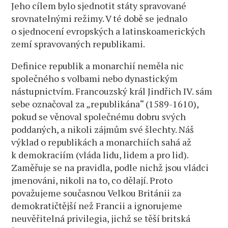
Jeho cílem bylo sjednotit státy spravované
srovnatelnými režimy. V té době se jednalo
o sjednocení evropských a latinskoamerických
zemí spravovaných republikami.
Definice republik a monarchií neměla nic
společného s volbami nebo dynastickým
nástupnictvím. Francouzský král Jindřich IV. sám
sebe označoval za „republikána“ (1589-1610),
pokud se věnoval společnému dobru svých
poddaných, a nikoli zájmům své šlechty. Náš
výklad o republikách a monarchiích sahá až
k demokraciím (vláda lidu, lidem a pro lid).
Zaměřuje se na pravidla, podle nichž jsou vládci
jmenováni, nikoli na to, co dělají. Proto
považujeme současnou Velkou Británii za
demokratičtější než Francii a ignorujeme
neuvěřitelná privilegia, jichž se těší britská