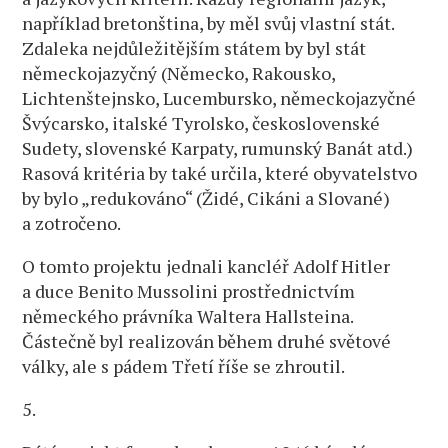
například bretonština, by měl svůj vlastní stát.
Zdaleka nejdůležitějším státem by byl stát
německojazyčný (Německo, Rakousko,
Lichtenštejnsko, Lucembursko, německojazyčné
Švýcarsko, italské Tyrolsko, československé
Sudety, slovenské Karpaty, rumunský Banát atd.)
Rasová kritéria by také určila, které obyvatelstvo
by bylo „redukováno“ (Židé, Cikáni a Slované)
a zotročeno.
O tomto projektu jednali kancléř Adolf Hitler
a duce Benito Mussolini prostřednictvím
německého právníka Waltera Hallsteina.
Částečně byl realizován během druhé světové
války, ale s pádem Třetí říše se zhroutil.
5.