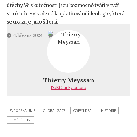
útěchy. Ve skutečnosti jsou bezmocné tváří v tvář
struktuře vytvořené k uplatňování ideologie, která
se ukazuje jako šílená.
u
Datum
4. března 2024
3 komentáře
textu
příspěvku
s
názvem
Evropská
unie
proti
Thierry Meyssan
zemědělcům
Další články autora
EVROPSKÁ UNIE
GLOBALIZACE
GREEN DEAL
HISTORIE
ZEMĚDĚLSTVÍ