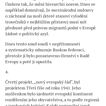
Úmluvu tak, že mění hierarchii norem. Dnes se
například domnívají, že mezinárodní smlouvy
o záchraně na moři (které stanoví vylodění
trosečníků v nejbližším přístavu) musí mít
přednost před právem migrantů podat v Evropě
žádost o politický azyl.
Dnes tento soud soudí v nepřítomnosti
a systematicky odsuzuje Ruskou federaci,
přestože jí bylo pozastaveno členství v Radě
Evropy a poté ji opustila.
4.
Čtvrtý projekt, „nový evropský řád“, byl
projektem Třetí říše od roku 1941. Jeho
myšlenkou bylo sjednotit evropský kontinent
rozdělením jeho obyvatelstva, a to podle regionů
a jazykových kritérií. Každý regionální jazyk,