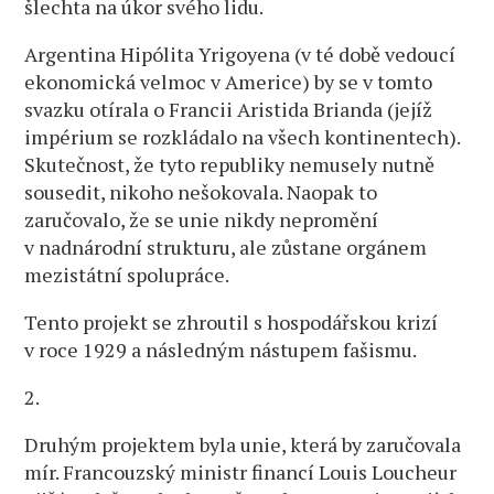
šlechta na úkor svého lidu.
Argentina Hipólita Yrigoyena (v té době vedoucí
ekonomická velmoc v Americe) by se v tomto
svazku otírala o Francii Aristida Brianda (jejíž
impérium se rozkládalo na všech kontinentech).
Skutečnost, že tyto republiky nemusely nutně
sousedit, nikoho nešokovala. Naopak to
zaručovalo, že se unie nikdy nepromění
v nadnárodní strukturu, ale zůstane orgánem
mezistátní spolupráce.
Tento projekt se zhroutil s hospodářskou krizí
v roce 1929 a následným nástupem fašismu.
2.
Druhým projektem byla unie, která by zaručovala
mír. Francouzský ministr financí Louis Loucheur