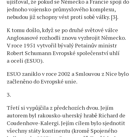
ujišťoval, že pokud se Německo a Francie spojí do
jednoho vojensko-průmyslového komplexu,
nebudou již schopny vést proti sobě války. [3].
K tomu došlo, když se po druhé světové válce
Anglosasové rozhodli znovu vyzbrojit Německo.
V roce 1951 vytvořil bývalý Petainův ministr
Robert Schumann Evropské společenství uhlí
a oceli (ESUO).
ESUO zaniklo v roce 2002 a Smlouvou z Nice bylo
začleněno do Evropské unie.
3.
Třetí si vypůjčila z předchozích dvou. Jejím
autorem byl rakousko-uherský hrabě Richard de
Coudenhove-Kalergi. Jejím cílem bylo sjednotit
všechny státy kontinentu (kromě Spojeného