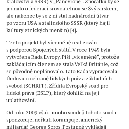
království a SSSR) v „Panevropě“. Zpočátku by se
jednalo o federaci srovnatelnou se Švýcarskem,
ale nakonec by se z ní stal nadnárodní útvar
po vzoru USA a stalinského SSSR (který hájil
kultury etnických menšin) [4].
Tento projekt byl víceméně realizován
s podporou Spojených států. V roce 1949 byla
vytvořena Rada Evropy. Píši „víceméně“, protože
zakládajícím členem se stala Velká Británie, což
se původně neplánovalo. Tato Rada vypracovala
Úmluvu o ochraně lidských práv a základních
svobod (SCHRFF). Zřídila Evropský soud pro
lidská práva (ESLP), který dohlíží na její
uplatňování.
Od roku 2009 však mnoho soudců tohoto soudu
sponzoruje, neřkuli korumpuje, americký
miliardář George Soros. Postupně vykládají