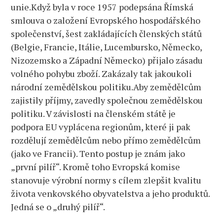
unie.Když byla v roce 1957 podepsána Římská
smlouva o založení Evropského hospodářského
společenství, šest zakládajících členských států
(Belgie, Francie, Itálie, Lucembursko, Německo,
Nizozemsko a Západní Německo) přijalo zásadu
volného pohybu zboží. Zakázaly tak jakoukoli
národní zemědělskou politiku.Aby zemědělcům
zajistily příjmy, zavedly společnou zemědělskou
politiku. V závislosti na členském státě je
podpora EU vyplácena regionům, které ji pak
rozdělují zemědělcům nebo přímo zemědělcům
(jako ve Francii). Tento postup je znám jako
„první pilíř“. Kromě toho Evropská komise
stanovuje výrobní normy s cílem zlepšit kvalitu
života venkovského obyvatelstva a jeho produktů.
Jedná se o „druhý pilíř“.