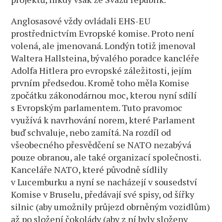
Anglosasové vždy ovládali EHS-EU
prostřednictvím Evropské komise. Proto není
volená, ale jmenovaná. Londýn totiž jmenoval
Waltera Hallsteina, bývalého poradce kancléře
Adolfa Hitlera pro evropské záležitosti, jejím
prvním předsedou. Kromě toho měla Komise
zpočátku zákonodárnou moc, kterou nyní sdílí
s Evropským parlamentem. Tuto pravomoc
využívá k navrhování norem, které Parlament
buď schvaluje, nebo zamítá. Na rozdíl od
všeobecného přesvědčení se NATO nezabývá
pouze obranou, ale také organizací společnosti.
Kanceláře NATO, které původně sídlily
v Lucemburku a nyní se nacházejí v sousedství
Komise v Bruselu, předávají své spisy, od šířky
silnic (aby umožnily průjezd obrněným vozidlům)
až po složení čokolády (aby z ní byly složeny