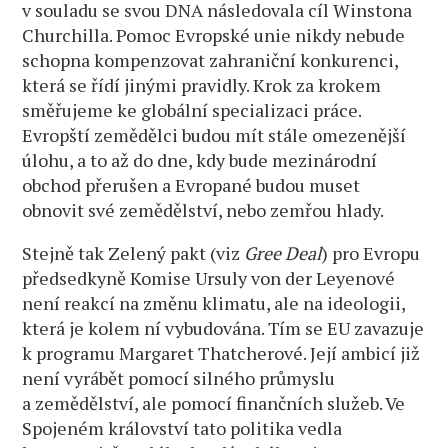
v souladu se svou DNA následovala cíl Winstona
Churchilla. Pomoc Evropské unie nikdy nebude
schopna kompenzovat zahraniční konkurenci,
která se řídí jinými pravidly. Krok za krokem
směřujeme ke globální specializaci práce.
Evropští zemědělci budou mít stále omezenější
úlohu, a to až do dne, kdy bude mezinárodní
obchod přerušen a Evropané budou muset
obnovit své zemědělství, nebo zemřou hlady.
Stejně tak Zelený pakt (viz
Gree Deal
) pro Evropu
předsedkyně Komise Ursuly von der Leyenové
není reakcí na změnu klimatu, ale na ideologii,
která je kolem ní vybudována. Tím se EU zavazuje
k programu Margaret Thatcherové. Její ambicí již
není vyrábět pomocí silného průmyslu
a zemědělství, ale pomocí finančních služeb. Ve
Spojeném království tato politika vedla