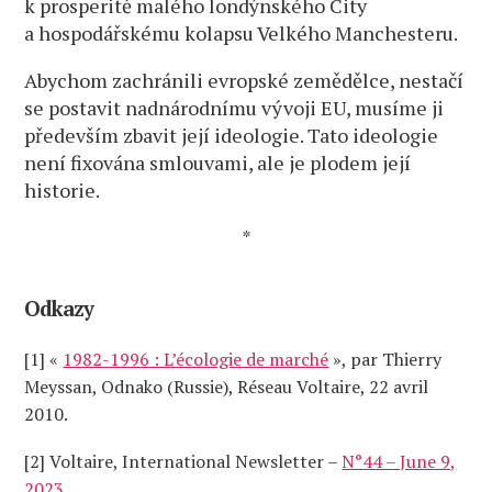
k prosperitě malého londýnského City
a hospodářskému kolapsu Velkého Manchesteru.
Abychom zachránili evropské zemědělce, nestačí
se postavit nadnárodnímu vývoji EU, musíme ji
především zbavit její ideologie. Tato ideologie
není fixována smlouvami, ale je plodem její
historie.
*
Odkazy
[1] «
1982-1996 : L’écologie de marché
», par Thierry
Meyssan, Оdnako (Russie), Réseau Voltaire, 22 avril
2010.
[2] Voltaire, International Newsletter –
N°44 – June 9,
2023