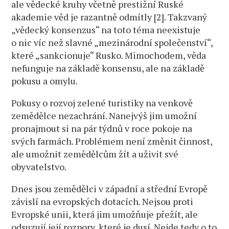
ale vědecké kruhy včetně prestižní Ruské
akademie věd je razantně odmítly [2]. Takzvaný
„vědecký konsenzus“ na toto téma neexistuje
o nic víc než slavné „mezinárodní společenství“,
které „sankcionuje“ Rusko. Mimochodem, věda
nefunguje na základě konsensu, ale na základě
pokusu a omylu.
Pokusy o rozvoj zelené turistiky na venkově
zemědělce nezachrání. Nanejvýš jim umožní
pronajmout si na pár týdnů v roce pokoje na
svých farmách. Problémem není změnit činnost,
ale umožnit zemědělcům žít a uživit své
obyvatelstvo.
Dnes jsou zemědělci v západní a střední Evropě
závislí na evropských dotacích. Nejsou proti
Evropské unii, která jim umožňuje přežít, ale
odsuzují její rozpory, které je dusí. Nejde tedy o to