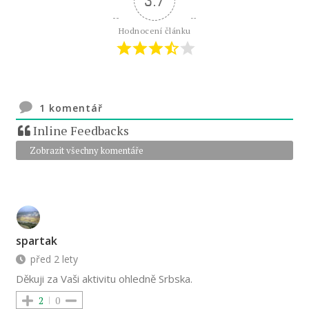
3.7
Hodnocení článku
1
komentář
Inline Feedbacks
Zobrazit všechny komentáře
spartak
před 2 lety
Děkuji za Vaši aktivitu ohledně Srbska.
2
0