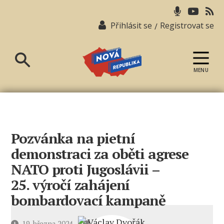
Přihlásit se
Registrovat se
/
MENU
Nová
republika
Pozvánka na pietní
demonstraci za oběti agrese
NATO proti Jugoslávii –
25. výročí zahájení
bombardovací kampaně
u
Datum
19. března 2024
1 komentář