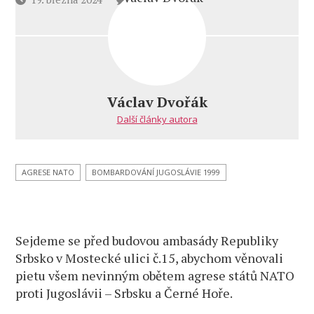
textu
příspěvku
s
názvem
Pozvánka
na
pietní
Václav Dvořák
demonstraci
Další články autora
za
oběti
agrese
NATO
AGRESE NATO
BOMBARDOVÁNÍ JUGOSLÁVIE 1999
proti
Jugoslávii
–
25. výročí
Sejdeme se před budovou ambasády Republiky
zahájení
Srbsko v Mostecké ulici č.15, abychom věnovali
bombardovací
pietu všem nevinným obětem agrese států NATO
kampaně
proti Jugoslávii – Srbsku a Černé Hoře.