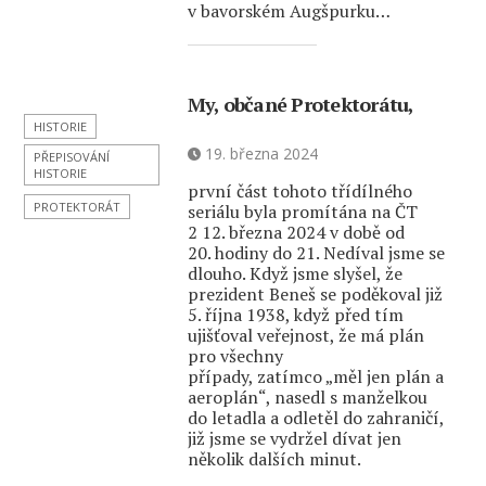
v bavorském Augšpurku…
My, občané Protektorátu,
HISTORIE
19. března 2024
PŘEPISOVÁNÍ
HISTORIE
první část tohoto třídílného
PROTEKTORÁT
seriálu byla promítána na ČT
2 12. března 2024 v době od
20. hodiny do 21. Nedíval jsme se
dlouho. Když jsme slyšel, že
prezident Beneš se poděkoval již
5. října 1938, když před tím
ujišťoval veřejnost, že má plán
pro všechny
případy, zatímco „měl jen plán a
aeroplán“, nasedl s manželkou
do letadla a odletěl do zahraničí,
již jsme se vydržel dívat jen
několik dalších minut.