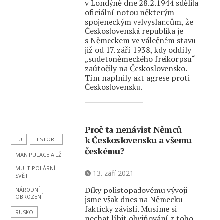
v Londýně dne 28.2.1944 sdělila
oficiální notou některým
spojeneckým velvyslancům, že
Československá republika je
s Německem ve válečném stavu
již od 17. září 1938, kdy oddíly
„sudetoněmeckého freikorpsu“
zaútočily na Československo.
Tím naplnily akt agrese proti
Československu.
Proč ta nenávist Němců
k Československu a všemu
EU
HISTORIE
českému?
MANIPULACE A LŽI
MULTIPOLÁRNÍ
13. září 2021
SVĚT
Díky polistopadovému vývoji
NÁRODNÍ
OBROZENÍ
jsme však dnes na Německu
fakticky závislí. Musíme si
RUSKO
nechat líbit obviňování z toho,