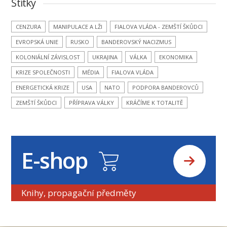
Štítky
CENZURA
MANIPULACE A LŽI
FIALOVA VLÁDA - ZEMŠTÍ ŠKŮDCI
EVROPSKÁ UNIE
RUSKO
BANDEROVSKÝ NACIZMUS
KOLONIÁLNÍ ZÁVISLOST
UKRAJINA
VÁLKA
EKONOMIKA
KRIZE SPOLEČNOSTI
MÉDIA
FIALOVA VLÁDA
ENERGETICKÁ KRIZE
USA
NATO
PODPORA BANDEROVCŮ
ZEMŠTÍ ŠKŮDCI
PŘÍPRAVA VÁLKY
KRÁČÍME K TOTALITĚ
E-shop
Knihy, propagační předměty