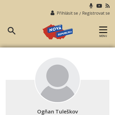
Přihlásit se
Registrovat se
/
MENU
Nová
republika
Ogňan Tuleškov