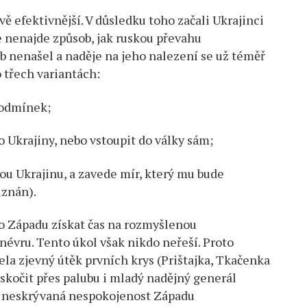
ě efektivnější. V důsledku toho začali Ukrajinci
se nenajde způsob, jak ruskou převahu
b nenašel a naděje na jeho nalezení se už téměř
 třech variantách:
podmínek;
o Ukrajiny, nebo vstoupit do války sám;
lou Ukrajinu, a zavede mír, který mu bude
uznán).
o Západu získat čas na rozmyšlenou
évru. Tento úkol však nikdo neřeší. Proto
la zjevný útěk prvních krys (Prištajka, Tkačenka
 skočit přes palubu i mladý nadějný generál
 a neskrývaná nespokojenost Západu