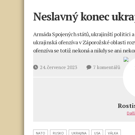
Neslavný konec ukraj
Armáda Spojených států, ukrajinští politici a 
ukrajinská ofenzíva v Záporožské oblasti roz
ofenzíva se totiž nekoná a nikdy se ani neko
u
Datum
24. července 2023
7 komentářů
textu
příspěvku
s
názve
Neslav
konec
Rosti
ukrajin
Dalš
ofenzí
NATO
RUSKO
UKRAJINA
USA
VÁLKA