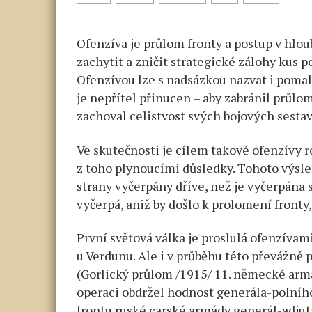
Ofenzíva je průlom fronty a postup v hlou
zachytit a zničit strategické zálohy kus p
Ofenzívou lze s nadsázkou nazvat i pomal
je nepřítel přinucen – aby zabránil průlo
zachoval celistvost svých bojových sestav
Ve skutečnosti je cílem takové ofenzívy 
z toho plynoucími důsledky. Tohoto výsle
strany vyčerpány dříve, než je vyčerpána s
vyčerpá, aniž by došlo k prolomení front
První světová válka je proslulá ofenzívam
u Verdunu. Ale i v průběhu této převážně 
(Gorlický průlom /1915/ 11. německé arm
operaci obdržel hodnost generála-polníh
frontu ruské carské armády generál-adjut