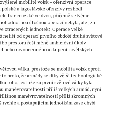
 zvýšené mobilitě vojsk – ofenzivní operace
u polské a jugoslávské ofenzívy rozhodl
udu francouzské ve dvou, přičemž se Němci
plnohodnotnou útočnou operací nebyla, ale jen
ve ztracených jednotek). Operace Velké
š neliší od operací prvního období druhé světové
ního prostoru řeší méně ambiciózní úkoly
ád nebo rovnocenného uskupení sovětských
větovou válku, přestože se mobilita vojsk oproti
e to proto, že armády se díky větší technologické
u toho, jestliže za první světové války byla
nou manévrovatelností příliš velkých armád, nyní
přílišnou manévrovatelností příliš skromných
liš rychle a postupujícím jednotkám zase chybí