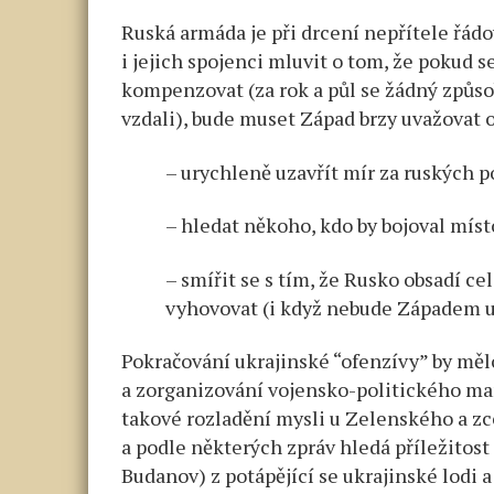
Ruská armáda je při drcení nepřítele řádov
i jejich spojenci mluvit o tom, že pokud 
kompenzovat (za rok a půl se žádný způso
vzdali), bude muset Západ brzy uvažovat o
– urychleně uzavřít mír za ruských 
– hledat někoho, kdo by bojoval míst
– smířit se s tím, že Rusko obsadí ce
vyhovovat (i když nebude Západem 
Pokračování ukrajinské “ofenzívy” by měl
a zorganizování vojensko-politického man
takové rozladění mysli u Zelenského a zce
a podle některých zpráv hledá příležitost
Budanov) z potápějící se ukrajinské lodi