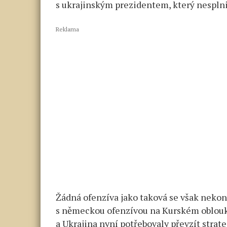
s ukrajinským prezidentem, který nesplnil
Reklama
Žádná ofenzíva jako taková se však nekoná
s německou ofenzívou na Kurském oblouk
a Ukrajina nyní potřebovaly převzít strat