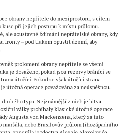
bce obrany nepřítele do meziprostoru, s cílem
o kuse při jejich postupu k místu průlomu.
é, ale soustavné ždímání nepřátelské obrany, kdy
mu fronty – pod tlakem opustit území, aby
.
rovněž prolomení obrany nepřítele se všemi
dku je dosaženo, pokud jsou rezervy bránící se
trana útočící. Pokud se však útočící strana
y, je útočná operace považována za neúspěšnou.
i druhého typu. Nejznámější z nich je bitva
poziční války probíhaly klasické útočné operace
ády Augusta von Mackenzena, který za tuto
o maršála, nebo Brusilovův průlom Jihozápadního
anta, generála jezdectva Alexeje Alexejeviče