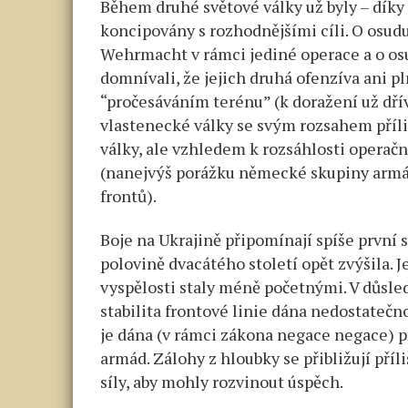
Během druhé světové války už byly – díky
koncipovány s rozhodnějšími cíli. O osud
Wehrmacht v rámci jediné operace a o os
domnívali, že jejich druhá ofenzíva ani 
“pročesáváním terénu” (k doražení už dří
vlastenecké války se svým rozsahem příli
války, ale vzhledem k rozsáhlosti operač
(nanejvýš porážku německé skupiny arm
frontů).
Boje na Ukrajině připomínají spíše první s
polovině dvacátého století opět zvýšila. J
vyspělosti staly méně početnými. V důsledk
stabilita frontové linie dána nedostateč
je dána (v rámci zákona negace negace) 
armád. Zálohy z hloubky se přibližují pří
síly, aby mohly rozvinout úspěch.