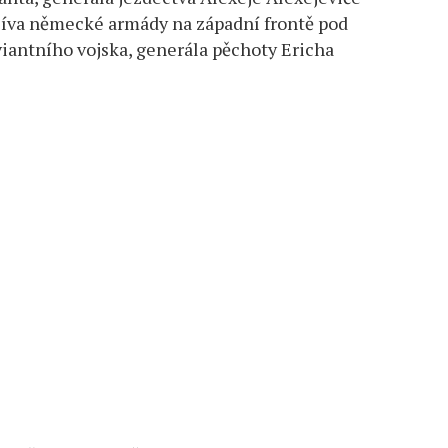
enzíva německé armády na západní frontě pod
antního vojska, generála pěchoty Ericha