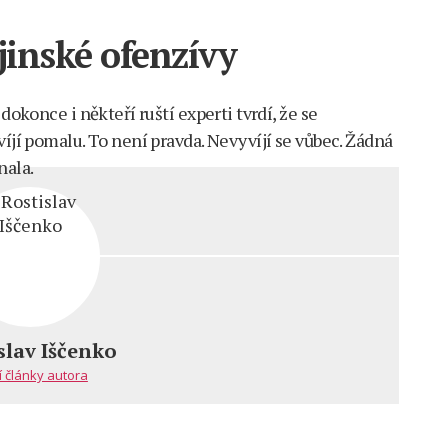
inské ofenzívy
dokonce i někteří ruští experti tvrdí, že se
víjí pomalu. To není pravda. Nevyvíjí se vůbec. Žádná
nala.
m
ný
slav Iščenko
ské
í články autora
vy