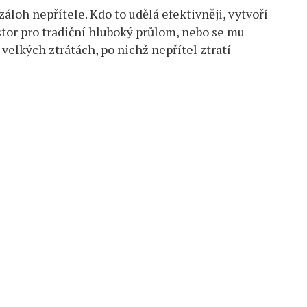
áloh nepřítele. Kdo to udělá efektivněji, vytvoří
tor pro tradiční hluboký průlom, nebo se mu
 velkých ztrátách, po nichž nepřítel ztratí