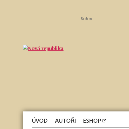
Reklama
Nová
republika
ÚVOD
AUTOŘI
ESHOP